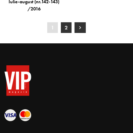
Iulie-august (nr.142-143)
/2016
1
2