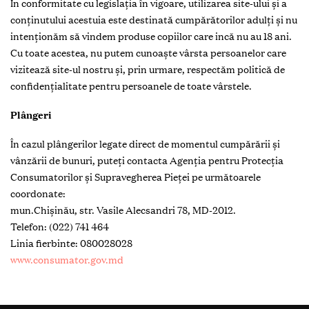
În conformitate cu legislația în vigoare, utilizarea site-ului și a
conținutului acestuia este destinată cumpărătorilor adulți și nu
intenționăm să vindem produse copiilor care incă nu au 18 ani.
Cu toate acestea, nu putem cunoaște vârsta persoanelor care
vizitează site-ul nostru și, prin urmare, respectăm politică de
confidențialitate pentru persoanele de toate vârstele.
Plângeri
În cazul plângerilor legate direct de momentul cumpărării și
vânzării de bunuri, puteți contacta Agenția pentru Protecția
Consumatorilor și Supravegherea Pieței pe următoarele
coordonate:
mun.Chișinău, str. Vasile Alecsandri 78, MD-2012.
Telefon: (022) 741 464
Linia fierbinte: 080028028
www.consumator.gov.md