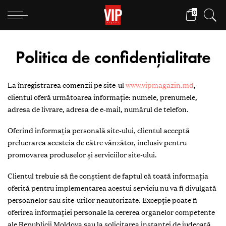
0
Politica de confidențialitate
La înregistrarea comenzii pe site-ul
www.vipmagazin.md
,
clientul oferă următoarea informație: numele, prenumele,
adresa de livrare, adresa de e-mail, numărul de telefon.
Oferind informația personală site-ului, clientul acceptă
prelucrarea acesteia de către vânzător, inclusiv pentru
promovarea produselor și serviciilor site-ului.
Clientul trebuie să fie conștient de faptul că toată informația
oferită pentru implementarea acestui serviciu nu va fi divulgată
persoanelor sau site-urilor neautorizate. Excepție poate fi
oferirea informației personale la cererea organelor competente
ale Republicii Moldova sau la solicitarea instanței de judecată.