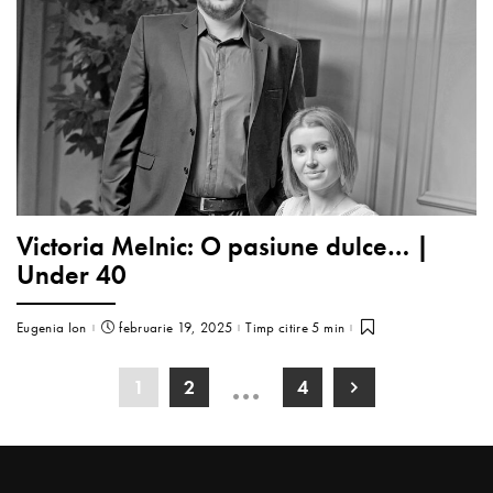
Victoria Melnic: O pasiune dulce… |
Under 40
Eugenia Ion
februarie 19, 2025
Timp citire 5 min
…
1
2
4