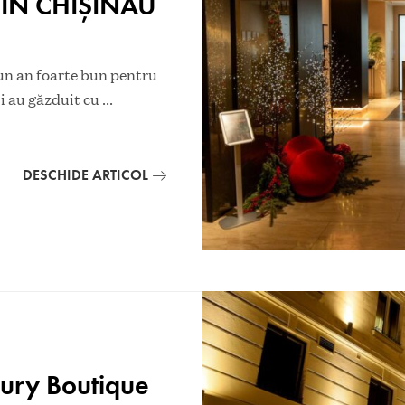
DIN CHIȘINĂU
 an foarte bun pentru
și au găzduit cu
...
DESCHIDE ARTICOL
xury Boutique