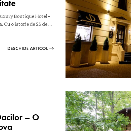
itate
xury Boutique Hotel –
. Cu o istorie de 25 de
...
DESCHIDE ARTICOL
acilor – O
ova