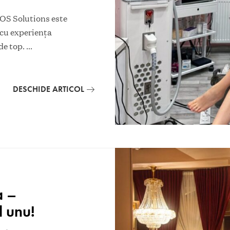
 Solutions este
 cu experiența
de top.
...
DESCHIDE ARTICOL
a –
l unu!