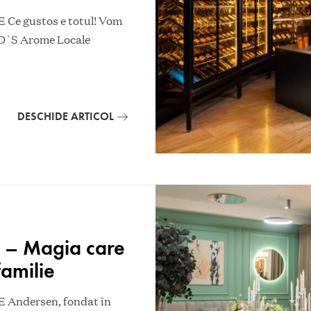
 gustos e totul! Vom
ERD`S Arome Locale
DESCHIDE ARTICOL
 – Magia care
familie
ndersen, fondat în