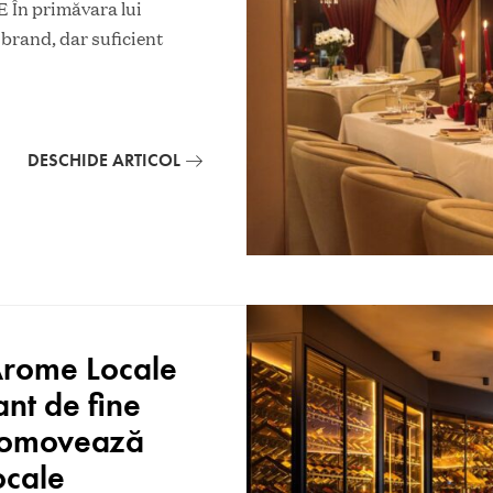
 primăvara lui
 brand, dar suficient
DESCHIDE ARTICOL
Arome Locale
ant de fine
promovează
ocale