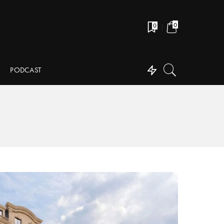
0
0
PODCAST