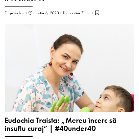
Eugenia Ion
martie 6, 2023
Timp citire 7 min
Eudochia Traista: „Mereu încerc să
insuflu curaj” | #40under40