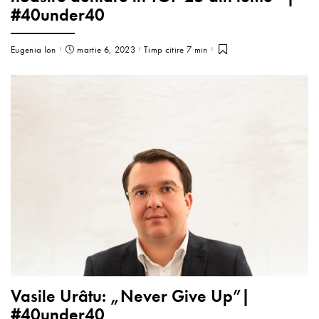
#40under40
Eugenia Ion
martie 6, 2023
Timp citire 7 min
Vasile Urâtu: „Never Give Up”|
#40under40