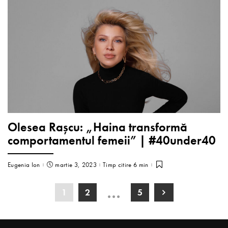
Olesea Rașcu: „Haina transformă
comportamentul femeii” | #40under40
Eugenia Ion
martie 3, 2023
Timp citire 6 min
…
1
2
5