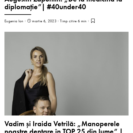
diplomație”| #40under40
Eugenia Ion
martie 6, 2023
Timp citire 6 min
Vadim și Iraida Vetrilă: „Manoperele
noastre dentare în TOP 25 din lume” |