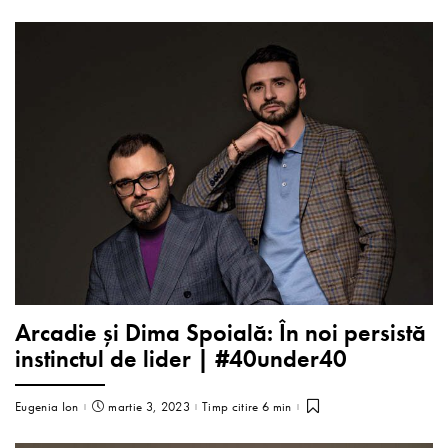
Arcadie și Dima Spoială: În noi persistă
instinctul de lider | #40under40
Eugenia Ion
martie 3, 2023
Timp citire 6 min