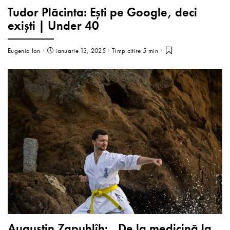
Tudor Plăcinta: Eşti pe Google, deci
exişti | Under 40
Eugenia Ion
ianuarie 13, 2025
Timp citire 5 min
Augustin Zapuhlîh: „De la medicină la