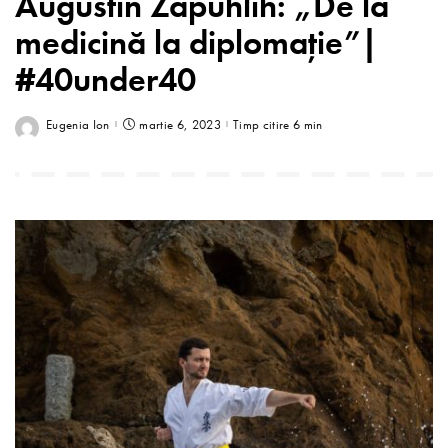
Augustin Zapuhlîh: „De la
medicină la diplomație”|
#40under40
Eugenia Ion
martie 6, 2023
Timp citire 6 min