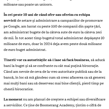
milioane sau poate un unicorn.
În cei peste 10 ani de când ofer sau oferim cu echipa
servicii
de setare și administrare a campaniilor de promovare
pe Google, am lucrat cu peste 550 de companii din şapte țări,
am administrat bugete de la câteva sute de euro la câteva zeci
de mii. În tot acest timp bugetul total administrat depășește 10
milioane de euro, doar în 2024 deja avem peste două milioane
de euro buget administrat.
Tinerii vor ca autorităţile să-i lase să facă business
, să aducă
bani la buget și să se confrunte cu cât mai puțină birocrație.
Când am nevoie de ceva de la vreo autoritate publică sau de la
bancă, în loc să mă gândesc cum să cresc afacerea ca să generez
mai mulți bani sau să deservesc mai bine clienții, pierd timp pe
chestii birocratice.
La moment
nu am planuri de creștere a echipei sau diversificare
a serviciilor. Ce ține de Boomerang Academy, țintim o cifră de