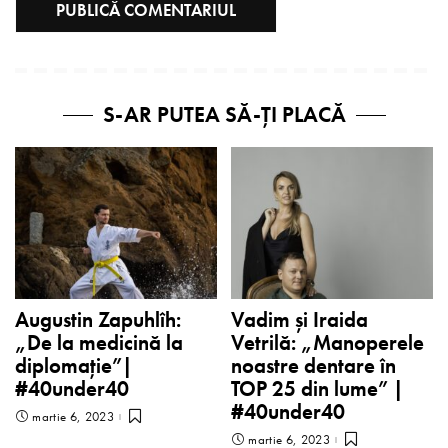
S-AR PUTEA SĂ-ȚI PLACĂ
Augustin Zapuhlîh:
Vadim și Iraida
„De la medicină la
Vetrilă: „Manoperele
diplomație”|
noastre dentare în
#40under40
TOP 25 din lume” |
#40under40
martie 6, 2023
martie 6, 2023