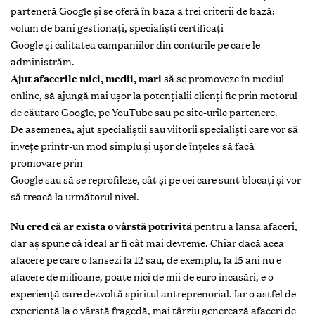
parteneră Google și se oferă în baza a trei criterii de bază:
volum de bani gestionați, specialiști certificați
Google și calitatea campaniilor din conturile pe care le
administrăm.
Ajut afacerile mici, medii, mari
să se promoveze în mediul
online, să ajungă mai ușor la potențialii clienți fie prin motorul
de căutare Google, pe YouTube sau pe site-urile partenere.
De asemenea, ajut specialiștii sau viitorii specialiști care vor să
învețe printr-un mod simplu și ușor de înțeles să facă
promovare prin
Google sau să se reprofileze, cât și pe cei care sunt blocați și vor
să treacă la următorul nivel.
Nu cred că ar exista o vârstă potrivită
pentru a lansa afaceri,
dar aș spune că ideal ar fi cât mai devreme. Chiar dacă acea
afacere pe care o lansezi la 12 sau, de exemplu, la 15 ani nu e
afacere de milioane, poate nici de mii de euro încasări, e o
experiență care dezvoltă spiritul antreprenorial. Iar o astfel de
experiență la o vârstă fragedă, mai târziu generează afaceri de