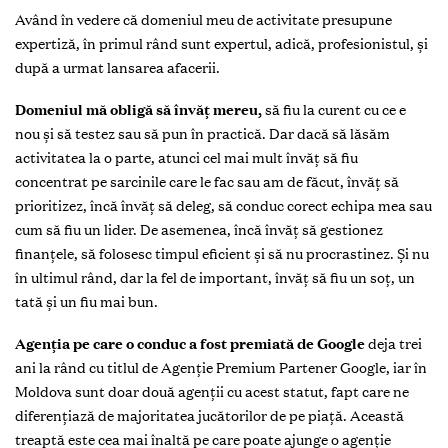
Având în vedere că domeniul meu de activitate presupune
expertiză, în primul rând sunt expertul, adică, profesionistul, și
după a urmat lansarea afacerii.
Domeniul mă obligă să învăț mereu,
să fiu la curent cu ce e
nou și să testez sau să pun în practică. Dar dacă să lăsăm
activitatea la o parte, atunci cel mai mult învăț să fiu
concentrat pe sarcinile care le fac sau am de făcut, învăț să
prioritizez, încă învăț să deleg, să conduc corect echipa mea sau
cum să fiu un lider. De asemenea, încă învăț să gestionez
finanțele, să folosesc timpul eficient și să nu procrastinez. Și nu
în ultimul rând, dar la fel de important, învăț să fiu un soț, un
tată și un fiu mai bun.
Agenția pe care o conduc a fost premiată de Google
deja trei
ani la rând cu titlul de Agenție Premium Partener Google, iar în
Moldova sunt doar două agenții cu acest statut, fapt care ne
diferențiază de majoritatea jucătorilor de pe piață. Această
treaptă este cea mai înaltă pe care poate ajunge o agenție