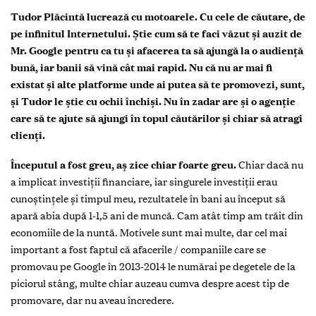
Tudor Plăcintă lucrează cu motoarele. Cu cele de căutare, de
pe infinitul Internetului. Ştie cum să te faci văzut şi auzit de
Mr. Google pentru ca tu şi afacerea ta să ajungă la o audienţă
bună, iar banii să vină cât mai rapid. Nu că nu ar mai fi
existat şi alte platforme unde ai putea să te promovezi, sunt,
şi Tudor le ştie cu ochii închişi. Nu în zadar are şi o agenţie
care să te ajute să ajungi în topul căutărilor şi chiar să atragi
clienţi.
Începutul a fost greu, aș zice chiar foarte greu.
Chiar dacă nu
a implicat investiții financiare, iar singurele investiții erau
cunoștințele și timpul meu, rezultatele în bani au început să
apară abia după 1-1,5 ani de muncă. Cam atât timp am trăit din
economiile de la nuntă. Motivele sunt mai multe, dar cel mai
important a fost faptul că afacerile / companiile care se
promovau pe Google în 2013-2014 le numărai pe degetele de la
piciorul stâng, multe chiar auzeau cumva despre acest tip de
promovare, dar nu aveau încredere.