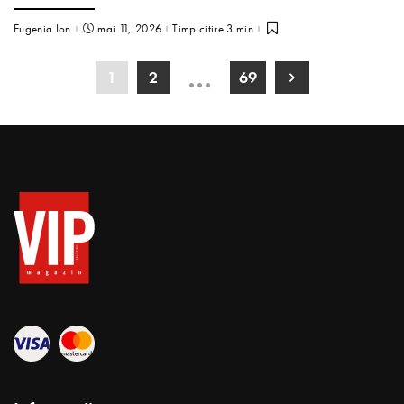
Eugenia Ion
mai 11, 2026
Timp citire 3 min
…
1
2
69