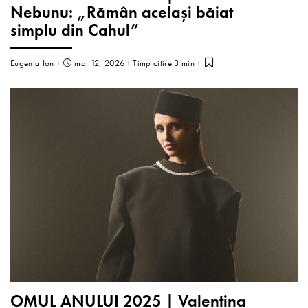
Nebunu: „Rămân același băiat
simplu din Cahul”
Eugenia Ion
mai 12, 2026
Timp citire 3 min
OMUL ANULUI 2025 | Valentina