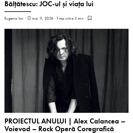
Bălțătescu: JOC-ul și viața lui
Eugenia Ion
mai 11, 2026
Timp citire 3 min
PROIECTUL ANULUI | Alex Calancea –
Voievod – Rock Operă Coregrafică