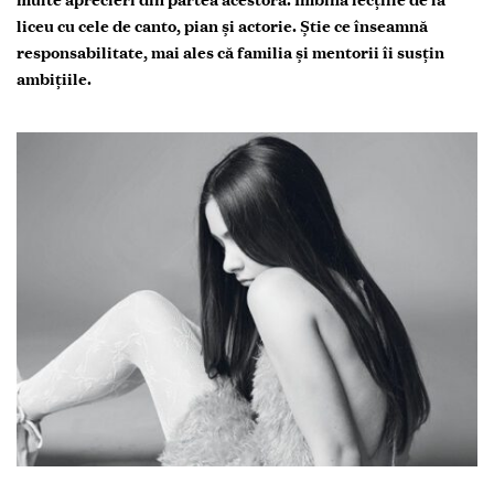
Daria Mirela Ududovici știe de pe acum că munca intensă
aduce lauri. Pasiunea pentru artă, cânt și TV au conturat în
viața ei o carieră frumoasă pe micile ecrane. Celebra