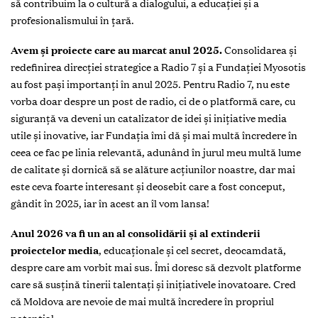
să contribuim la o cultură a dialogului, a educației și a
profesionalismului în țară.
Avem și proiecte care au marcat anul 2025.
Consolidarea și
redefinirea direcției strategice a Radio 7 și a Fundației Myosotis
au fost pași importanți în anul 2025. Pentru Radio 7, nu este
vorba doar despre un post de radio, ci de o platformă care, cu
siguranță va deveni un catalizator de idei și inițiative media
utile și inovative, iar Fundația îmi dă și mai multă încredere în
ceea ce fac pe linia relevantă, adunând în jurul meu multă lume
de calitate și dornică să se alăture acțiunilor noastre, dar mai
este ceva foarte interesant și deosebit care a fost conceput,
gândit în 2025, iar în acest an îl vom lansa!
Anul 2026 va fi un an al consolidării și al extinderii
proiectelor media
, educaționale și cel secret, deocamdată,
despre care am vorbit mai sus. Îmi doresc să dezvolt platforme
care să susțină tinerii talentați și inițiativele inovatoare. Cred
că Moldova are nevoie de mai multă încredere în propriul