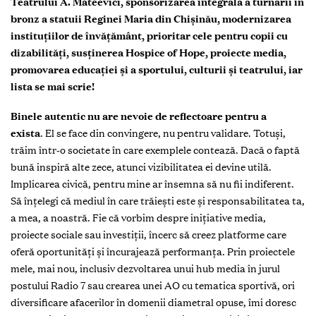
Teatrului A. Mateevici, sponsorizarea integrală a turnării în
bronz a statuii Reginei Maria din Chișinău, modernizarea
instituțiilor de învățământ, prioritar cele pentru copii cu
dizabilități, susținerea Hospice of Hope, proiecte media,
promovarea educației și a sportului, culturii și teatrului, iar
lista se mai scrie!
Binele autentic nu are nevoie de reflectoare pentru a
exista
. El se face din convingere, nu pentru validare. Totuși,
trăim într-o societate în care exemplele contează. Dacă o faptă
bună inspiră alte zece, atunci vizibilitatea ei devine utilă.
Implicarea civică, pentru mine ar însemna să nu fii indiferent.
Să înțelegi că mediul în care trăiești este și responsabilitatea ta,
a mea, a noastră. Fie că vorbim despre inițiative media,
proiecte sociale sau investiții, încerc să creez platforme care
oferă oportunități și încurajează performanța. Prin proiectele
mele, mai nou, inclusiv dezvoltarea unui hub media în jurul
postului Radio 7 sau crearea unei AO cu tematica sportivă, ori
diversificare afacerilor în domenii diametral opuse, îmi doresc