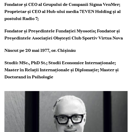
Fondator și CEO al Grupului de Companii Sigma VenMer;
Proprietar și CEO al Hub-ului media 7EVEN Holding și al
postului Radio 7;
Fondator și Președintele Fundației Myosotis; Fondator și
Președintele Asociației Obștești Club Sportiv Virtus Nova
Născut pe 20 mai 1977, or. Chișinău
Studii: MSc., PhD St.; Studii Economice Internaționale;
Master în Relații Internaționale și Diplomație; Master și
Doctorand în Psihologie