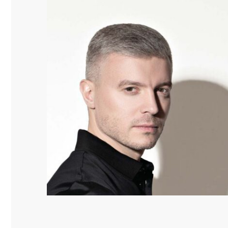
pre
espre
țară
ilului
portul