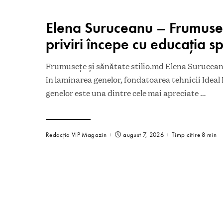
Elena Suruceanu – Frumuse
priviri începe cu educația sp
Frumusețe și sănătate stilio.md Elena Surucean
în laminarea genelor, fondatoarea tehnicii Idea
genelor este una dintre cele mai apreciate
…
Redacția VIP Magazin
august 7, 2026
Timp citire 8 min