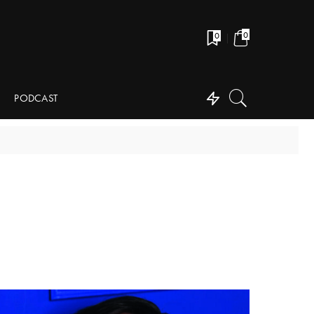
0
0
PODCAST