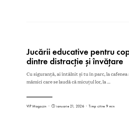
Jucării educative pentru copi
dintre distracție și învățare
Cu siguranță, ai întâlnit și tu în parc, la cafenea
mămici care se laudă că micuțul lor, la
…
VIP Magazin
ianuarie 21, 2026
Timp citire 9 min