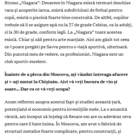
fitness „Niagara”. Deoarece în Niagara există terenuri deschise
vara și acoperite iarna, există subdiviziuni de fotbal pentru
copii, există o piscină foarte bine construită. De altfel, copiilor
trebuie să li se asigure apă nu la 27 de grade Celsius, ca la adulți,
ci la 30 de grade, conform legii. La „Niagara” toate acestea
există. Chiar și săli pentru arte marțiale. Aici am găsit tot ceea
ce-l poate pregăti pe Savva pentru o viață sportivă, ulterioară.
Din punctul meu de vedere, ca profesionist, Niagara este un
club sportiv excelent.
Înainte de a pleca din Moscova, ați vândut întreaga afacere
și v-ați mutat la Chișinău. Aici vă veți bucura de vin și
soare… Dar cu ce vă veți ocupa?
Acum reflectez asupra acestui fapt și studiez această țară,
potențialul ei economic pentru investițiile mele. La o anumită
vârstă, am început să înțeleg că fiecare om are cu adevărat ceva
pentru care îi bate inima. În Moscova, am avut o fabrică de
structuri metalice foarte complicate, pentru construcții, și