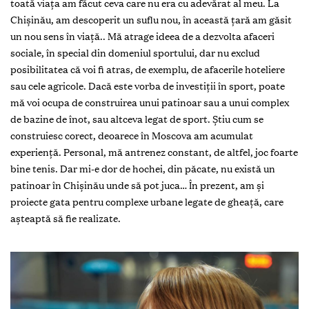
toată viața am făcut ceva care nu era cu adevărat al meu. La
Chișinău, am descoperit un suflu nou, în această țară am găsit
un nou sens în viață.. Mă atrage ideea de a dezvolta afaceri
sociale, în special din domeniul sportului, dar nu exclud
posibilitatea că voi fi atras, de exemplu, de afacerile hoteliere
sau cele agricole. Dacă este vorba de investiții în sport, poate
mă voi ocupa de construirea unui patinoar sau a unui complex
de bazine de înot, sau altceva legat de sport. Știu cum se
construiesc corect, deoarece în Moscova am acumulat
experiență. Personal, mă antrenez constant, de altfel, joc foarte
bine tenis. Dar mi-e dor de hochei, din păcate, nu există un
patinoar în Chișinău unde să pot juca… În prezent, am și
proiecte gata pentru complexe urbane legate de gheață, care
așteaptă să fie realizate.