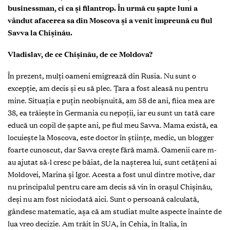
businessman, ci ca și filantrop. În urmă cu șapte luni a
vândut afacerea sa din Moscova și a venit împreună cu fiul
Savva la Chișinău.
Vladislav, de ce Chișinău, de ce Moldova?
În prezent, mulți oameni emigrează din Rusia. Nu sunt o
excepție, am decis și eu să plec. Țara a fost aleasă nu pentru
mine. Situația e puțin neobișnuită, am 58 de ani, fiica mea are
38, ea trăiește în Germania cu nepoții, iar eu sunt un tată care
educă un copil de șapte ani, pe fiul meu Savva. Mama există, ea
locuiește la Moscova, este doctor în științe, medic, un blogger
foarte cunoscut, dar Savva crește fără mamă. Oamenii care m-
au ajutat să-l cresc pe băiat, de la nașterea lui, sunt cetățeni ai
Moldovei, Marina și Igor. Acesta a fost unul dintre motive, dar
nu principalul pentru care am decis să vin în orașul Chișinău,
deși nu am fost niciodată aici. Sunt o persoană calculată,
gândesc matematic, așa că am studiat multe aspecte înainte de
lua vreo decizie. Am trăit în SUA, în Cehia, în Italia, în