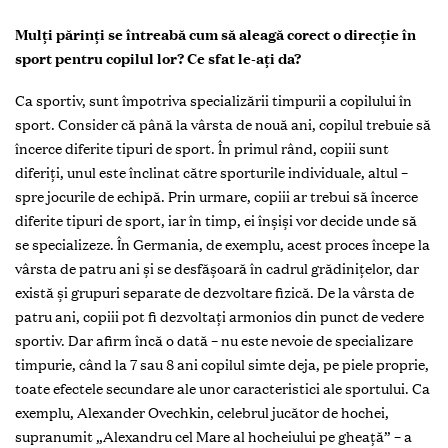
Mulți părinți se întreabă cum să aleagă corect o direcție în
sport pentru copilul lor? Ce sfat le-ați da?
Ca sportiv, sunt împotriva specializării timpurii a copilului în
sport. Consider că până la vârsta de nouă ani, copilul trebuie să
încerce diferite tipuri de sport. În primul rând, copiii sunt
diferiți, unul este înclinat către sporturile individuale, altul –
spre jocurile de echipă. Prin urmare, copiii ar trebui să încerce
diferite tipuri de sport, iar în timp, ei înșiși vor decide unde să
se specializeze. În Germania, de exemplu, acest proces începe la
vârsta de patru ani și se desfășoară în cadrul grădinițelor, dar
există și grupuri separate de dezvoltare fizică. De la vârsta de
patru ani, copiii pot fi dezvoltați armonios din punct de vedere
sportiv. Dar afirm încă o dată – nu este nevoie de specializare
timpurie, când la 7 sau 8 ani copilul simte deja, pe piele proprie,
toate efectele secundare ale unor caracteristici ale sportului. Ca
exemplu, Alexander Ovechkin, celebrul jucător de hochei,
supranumit „Alexandru cel Mare al hocheiului pe gheață” – a