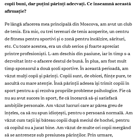
copii buni, dar puțini părinți adecvați. Ce înseamnă această
afirmație?
Pe lângă afacerea mea principală din Moscova, am avut un club
de tenis. Era mic, cu trei terenuri de tenis acoperite, un centru
de fitness pentru sportivi și o zonă pentru încălzire, sărituri,
etc. Cu toate acestea, era un club serios și foarte apreciat
printre profesioniști. L-am deschis din pasiune, iar în timp s-a
dezvoltat într-o afacere destul de bună. În plus, am fost mult
timp sponsorul a două școli sportive. În această perioadă, am
văzut mulți copii și părinți. Copiii sunt, de obicei, ființe pure, te
ascultă cu mare atenție. Însă părinții adesea își trimit copiii în
sport pentru a-și rezolva propriile probleme psihologice. Fie că
nu au avut succes în sport, fie că încearcă să-și satisfacă
ambițiile personale. Am văzut lucruri care ar părea greu de
înțeles, ca să nu spun idioțești, pentru o persoană normală. Am
văzut cum tații își băteau copiii după meciul de hochei, pentru
că copilul nu a jucat bine. Am văzut de multe ori copii mergând
să se antreneze sub presiunea părinților. Prin urmare,