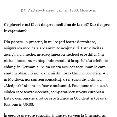
Vladislav Fateev, patinaj, 1988. Moscova.
Ce păreri v-ați făcut despre medicina de la noi? Dar despre
învățământ?
Din păcate, în prezent, în multe țări foarte dezvoltate,
asigurarea medicală are anumite neajunsuri. Este dificil să
ajungi la un medic, interacțiunea cu medicul este dificilă, și
niciun doctor nu va răspunde vreodată la apelul tău telefonic,
chiar și în Germania. Nu va exista acel contact uman la care
suntem obișnuiți noi, oamenii din fosta Uniune Sovietică. Aici,
în Moldova, noi suntem consultați de medicii de la clinica
„Medpark” și suntem foarte mulțumiți. Pot spune că această
clinică este foarte decentă, comparativ cu nivelul european.
Este o combinație a tot ce este frumos în Occident și tot ce a
fost bun în URSS.
În ceea ce privește educația, înainte de a veni la Chișinău, am