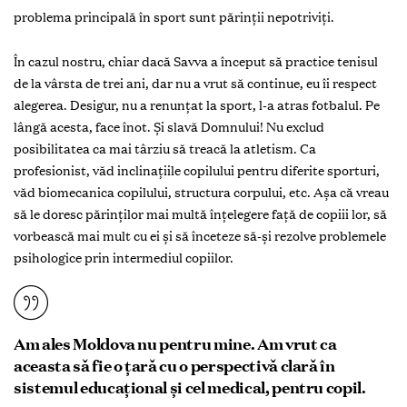
problema principală în sport sunt părinții nepotriviți.
În cazul nostru, chiar dacă Savva a început să practice tenisul
de la vârsta de trei ani, dar nu a vrut să continue, eu îi respect
alegerea. Desigur, nu a renunțat la sport, l-a atras fotbalul. Pe
lângă acesta, face înot. Și slavă Domnului! Nu exclud
posibilitatea ca mai târziu să treacă la atletism. Ca
profesionist, văd inclinațiile copilului pentru diferite sporturi,
văd biomecanica copilului, structura corpului, etc. Așa că vreau
să le doresc părinților mai multă înțelegere față de copiii lor, să
vorbească mai mult cu ei și să înceteze să-și rezolve problemele
psihologice prin intermediul copiilor.
Am ales Moldova nu pentru mine. Am vrut ca
aceasta să fie o țară cu o perspectivă clară în
sistemul educațional și cel medical, pentru copil.