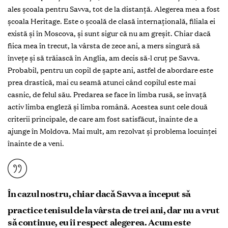
ales școala pentru Savva, tot de la distanță. Alegerea mea a fost
școala Heritage. Este o școală de clasă internațională, filiala ei
există și în Moscova, și sunt sigur că nu am greșit. Chiar dacă
fiica mea în trecut, la vârsta de zece ani, a mers singură să
învețe și să trăiască în Anglia, am decis să-l cruț pe Savva.
Probabil, pentru un copil de șapte ani, astfel de abordare este
prea drastică, mai cu seamă atunci când copilul este mai
casnic, de felul său. Predarea se face în limba rusă, se învață
activ limba engleză și limba română. Acestea sunt cele două
criterii principale, de care am fost satisfăcut, înainte de a
ajunge în Moldova. Mai mult, am rezolvat și problema locuinței
înainte de a veni.
În cazul nostru, chiar dacă Savva a început să
practice tenisul de la vârsta de trei ani, dar nu a vrut
să continue, eu îi respect alegerea. Acum este