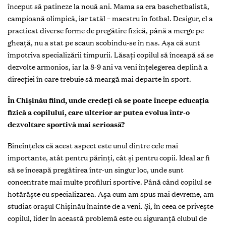
început să patineze la nouă ani. Mama sa era baschetbalistă,
campioană olimpică, iar tatăl – maestru în fotbal. Desigur, el a
practicat diverse forme de pregătire fizică, până a merge pe
gheață, nu a stat pe scaun scobindu-se în nas. Așa că sunt
împotriva specializării timpurii. Lăsați copilul să înceapă să se
dezvolte armonios, iar la 8-9 ani va veni înțelegerea deplină a
direcției în care trebuie să meargă mai departe în sport.
În Chișinău fiind, unde credeți că se poate începe educația
fizică a copilului, care ulterior ar putea evolua într-o
dezvoltare sportivă mai serioasă?
Bineînțeles că acest aspect este unul dintre cele mai
importante, atât pentru părinți, cât și pentru copii. Ideal ar fi
să se înceapă pregătirea într-un singur loc, unde sunt
concentrate mai multe profiluri sportive. Până când copilul se
hotărăște cu specializarea. Așa cum am spus mai devreme, am
studiat orașul Chișinău înainte de a veni. Și, în ceea ce privește
copilul, lider în această problemă este cu siguranță clubul de