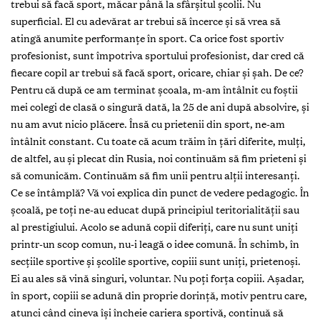
trebui să facă sport, măcar până la sfârșitul școlii. Nu
superficial. El cu adevărat ar trebui să încerce și să vrea să
atingă anumite performanțe în sport. Ca orice fost sportiv
profesionist, sunt împotriva sportului profesionist, dar cred că
fiecare copil ar trebui să facă sport, oricare, chiar și șah. De ce?
Pentru că după ce am terminat școala, m-am întâlnit cu foștii
mei colegi de clasă o singură dată, la 25 de ani după absolvire, și
nu am avut nicio plăcere. Însă cu prietenii din sport, ne-am
întâlnit constant. Cu toate că acum trăim în țări diferite, mulți,
de altfel, au și plecat din Rusia, noi continuăm să fim prieteni și
să comunicăm. Continuăm să fim unii pentru alții interesanți.
Ce se întâmplă? Vă voi explica din punct de vedere pedagogic. În
școală, pe toți ne-au educat după principiul teritorialității sau
al prestigiului. Acolo se adună copii diferiți, care nu sunt uniți
printr-un scop comun, nu-i leagă o idee comună. În schimb, în
secțiile sportive și școlile sportive, copiii sunt uniți, prietenoși.
Ei au ales să vină singuri, voluntar. Nu poți forța copiii. Așadar,
în sport, copiii se adună din proprie dorință, motiv pentru care,
atunci când cineva își încheie cariera sportivă, continuă să