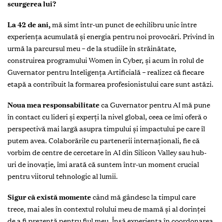
scurgerea lui?
La 42 de ani,
mă simt într-un punct de echilibru unic între
experiența acumulată și energia pentru noi provocări. Privind în
urmă la parcursul meu – de la studiile în străinătate,
construirea programului Women in Cyber, și acum în rolul de
Guvernator pentru Inteligența Artificială – realizez că fiecare
etapă a contribuit la formarea profesionistului care sunt astăzi.
Noua mea responsabilitate
ca Guvernator pentru AI mă pune
în contact cu lideri și experți la nivel global, ceea ce îmi oferă o
perspectivă mai largă asupra timpului și impactului pe care îl
putem avea. Colaborările cu partenerii internaționali, fie că
vorbim de centre de cercetare în AI din Silicon Valley sau hub-
uri de inovație, îmi arată că suntem într-un moment crucial
pentru viitorul tehnologic al lumii.
Sigur că există momente
când mă gândesc la timpul care
trece, mai ales în contextul rolului meu de mamă și al dorinței
de a fi prezentă pentru fiul meu. Însă experiența în coordonarea