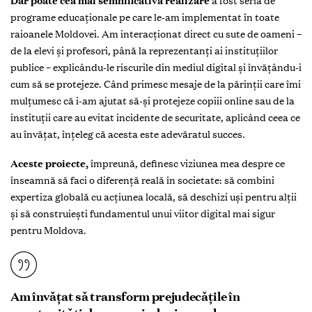
Dar poate cea mai semnificativă realizare
a fost seria de
programe educaționale pe care le-am implementat în toate
raioanele Moldovei. Am interacționat direct cu sute de oameni –
de la elevi și profesori, până la reprezentanți ai instituțiilor
publice – explicându-le riscurile din mediul digital și învățându-i
cum să se protejeze. Când primesc mesaje de la părinții care îmi
mulțumesc că i-am ajutat să-și protejeze copiii online sau de la
instituții care au evitat incidente de securitate, aplicând ceea ce
au învățat, înțeleg că acesta este adevăratul succes.
Aceste proiecte,
împreună, definesc viziunea mea despre ce
înseamnă să faci o diferență reală în societate: să combini
expertiza globală cu acțiunea locală, să deschizi uși pentru alții
și să construiești fundamentul unui viitor digital mai sigur
pentru Moldova.
Am învățat să transform prejudecățile în