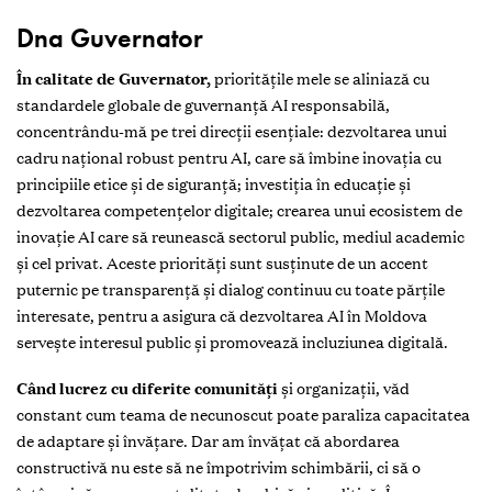
Dna Guvernator
În calitate de Guvernator,
prioritățile mele se aliniază cu
standardele globale de guvernanță AI responsabilă,
concentrându-mă pe trei direcții esențiale: dezvoltarea unui
cadru național robust pentru AI, care să îmbine inovația cu
principiile etice și de siguranță; investiția în educație și
dezvoltarea competențelor digitale; crearea unui ecosistem de
inovație AI care să reunească sectorul public, mediul academic
și cel privat. Aceste priorități sunt susținute de un accent
puternic pe transparență și dialog continuu cu toate părțile
interesate, pentru a asigura că dezvoltarea AI în Moldova
servește interesul public și promovează incluziunea digitală.
Când lucrez cu diferite comunități
și organizații, văd
constant cum teama de necunoscut poate paraliza capacitatea
de adaptare și învățare. Dar am învățat că abordarea
constructivă nu este să ne împotrivim schimbării, ci să o