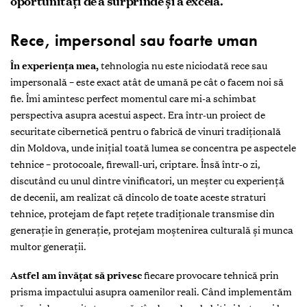
oportunități de a surprinde și a excela.
Rece, impersonal sau foarte uman
În experiența mea,
tehnologia nu este niciodată rece sau
impersonală – este exact atât de umană pe cât o facem noi să
fie. Îmi amintesc perfect momentul care mi-a schimbat
perspectiva asupra acestui aspect. Era într-un proiect de
securitate cibernetică pentru o fabrică de vinuri tradițională
din Moldova, unde inițial toată lumea se concentra pe aspectele
tehnice – protocoale, firewall-uri, criptare. Însă într-o zi,
discutând cu unul dintre vinificatori, un meșter cu experiență
de decenii, am realizat că dincolo de toate aceste straturi
tehnice, protejam de fapt rețete tradiționale transmise din
generație în generație, protejam moștenirea culturală și munca
multor generații.
Astfel am învățat să privesc
fiecare provocare tehnică prin
prisma impactului asupra oamenilor reali. Când implementăm