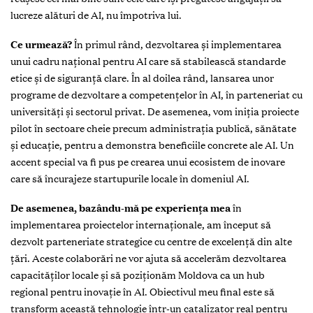
lucreze alături de AI, nu împotriva lui.
Ce urmează?
În primul rând, dezvoltarea și implementarea
unui cadru național pentru AI care să stabilească standarde
etice și de siguranță clare. În al doilea rând, lansarea unor
programe de dezvoltare a competențelor în AI, în parteneriat cu
universități și sectorul privat. De asemenea, vom iniția proiecte
pilot în sectoare cheie precum administrația publică, sănătate
și educație, pentru a demonstra beneficiile concrete ale AI. Un
accent special va fi pus pe crearea unui ecosistem de inovare
care să încurajeze startupurile locale în domeniul AI.
De asemenea, bazându-mă pe experiența mea
în
implementarea proiectelor internaționale, am început să
dezvolt parteneriate strategice cu centre de excelență din alte
țări. Aceste colaborări ne vor ajuta să accelerăm dezvoltarea
capacităților locale și să poziționăm Moldova ca un hub
regional pentru inovație în AI. Obiectivul meu final este să
transform această tehnologie într-un catalizator real pentru