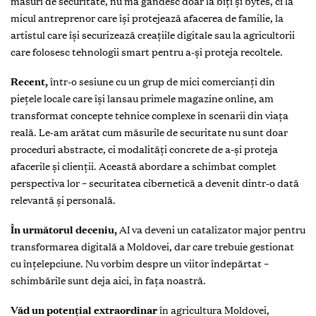
măsuri de securitate, nu mă gândesc doar la biți și bytes, ci la
micul antreprenor care își protejează afacerea de familie, la
artistul care își securizează creațiile digitale sau la agricultorii
care folosesc tehnologii smart pentru a-și proteja recoltele.
Recent,
într-o sesiune cu un grup de mici comercianți din
piețele locale care își lansau primele magazine online, am
transformat concepte tehnice complexe în scenarii din viața
reală. Le-am arătat cum măsurile de securitate nu sunt doar
proceduri abstracte, ci modalități concrete de a-și proteja
afacerile și clienții. Această abordare a schimbat complet
perspectiva lor – securitatea cibernetică a devenit dintr-o dată
relevantă și personală.
În următorul deceniu,
AI va deveni un catalizator major pentru
transformarea digitală a Moldovei, dar care trebuie gestionat
cu înțelepciune. Nu vorbim despre un viitor îndepărtat –
schimbările sunt deja aici, în fața noastră.
Văd un potențial extraordinar
în agricultura Moldovei,