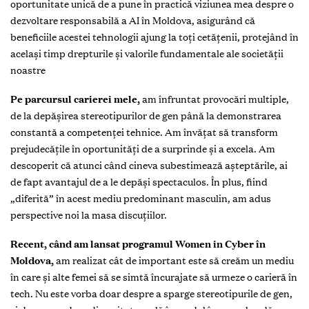
oportunitate unică de a pune în practică viziunea mea despre o
dezvoltare responsabilă a AI în Moldova, asigurând că
beneficiile acestei tehnologii ajung la toți cetățenii, protejând în
același timp drepturile și valorile fundamentale ale societății
noastre
Pe parcursul carierei mele,
am înfruntat provocări multiple,
de la depășirea stereotipurilor de gen până la demonstrarea
constantă a competenței tehnice. Am învățat să transform
prejudecățile în oportunități de a surprinde și a excela. Am
descoperit că atunci când cineva subestimează așteptările, ai
de fapt avantajul de a le depăși spectaculos. În plus, fiind
„diferită” în acest mediu predominant masculin, am adus
perspective noi la masa discuțiilor.
Recent, când am lansat programul Women in Cyber în
Moldova,
am realizat cât de important este să creăm un mediu
în care și alte femei să se simtă încurajate să urmeze o carieră în
tech. Nu este vorba doar despre a sparge stereotipurile de gen,