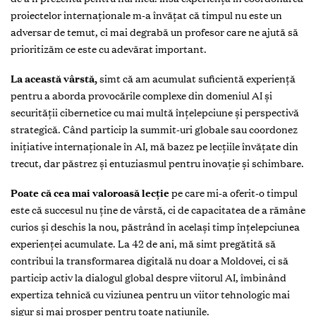
proiectelor internaționale m-a învățat că timpul nu este un
adversar de temut, ci mai degrabă un profesor care ne ajută să
prioritizăm ce este cu adevărat important.
La această vârstă,
simt că am acumulat suficientă experiență
pentru a aborda provocările complexe din domeniul AI și
securității cibernetice cu mai multă înțelepciune și perspectivă
strategică. Când particip la summit-uri globale sau coordonez
inițiative internaționale în AI, mă bazez pe lecțiile învățate din
trecut, dar păstrez și entuziasmul pentru inovație și schimbare.
Poate că cea mai valoroasă lecție
pe care mi-a oferit-o timpul
este că succesul nu ține de vârstă, ci de capacitatea de a rămâne
curios și deschis la nou, păstrând în același timp înțelepciunea
experienței acumulate. La 42 de ani, mă simt pregătită să
contribui la transformarea digitală nu doar a Moldovei, ci să
particip activ la dialogul global despre viitorul AI, îmbinând
expertiza tehnică cu viziunea pentru un viitor tehnologic mai
sigur și mai prosper pentru toate națiunile.