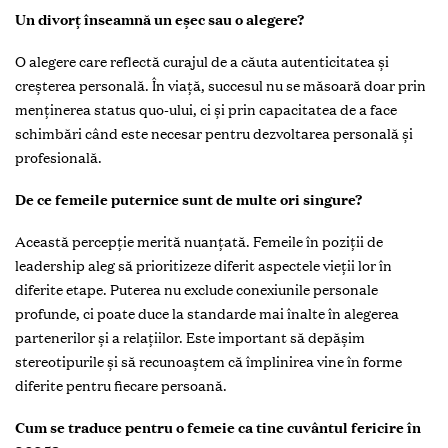
Un divorț înseamnă un eșec sau o alegere?
O alegere care reflectă curajul de a căuta autenticitatea și
creșterea personală. În viață, succesul nu se măsoară doar prin
menținerea status quo-ului, ci și prin capacitatea de a face
schimbări când este necesar pentru dezvoltarea personală și
profesională.
De ce femeile puternice sunt de multe ori singure?
Această percepție merită nuanțată. Femeile în poziții de
leadership aleg să prioritizeze diferit aspectele vieții lor în
diferite etape. Puterea nu exclude conexiunile personale
profunde, ci poate duce la standarde mai înalte în alegerea
partenerilor și a relațiilor. Este important să depășim
stereotipurile și să recunoaștem că împlinirea vine în forme
diferite pentru fiecare persoană.
Cum se traduce pentru o femeie ca tine cuvântul fericire în