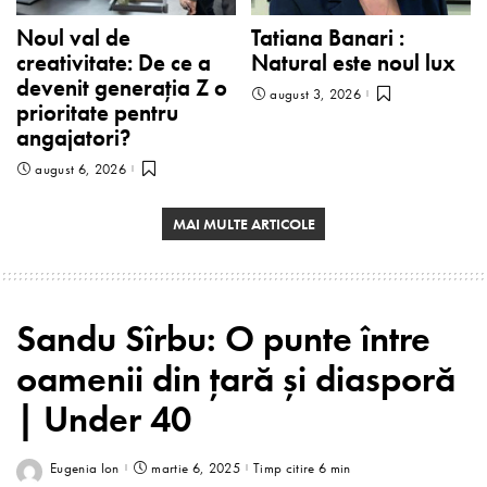
Noul val de
Tatiana Banari :
creativitate: De ce a
Natural este noul lux
devenit generația Z o
august 3, 2026
prioritate pentru
angajatori?
august 6, 2026
MAI MULTE ARTICOLE
Sandu Sîrbu: O punte între
oamenii din țară și diasporă
| Under 40
Eugenia Ion
martie 6, 2025
Timp citire 6 min