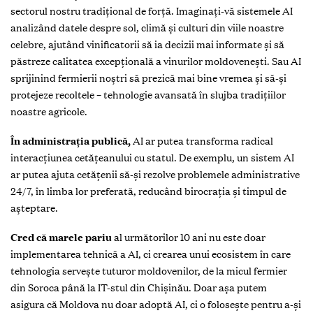
sectorul nostru tradițional de forță. Imaginați-vă sistemele AI
analizând datele despre sol, climă și culturi din viile noastre
celebre, ajutând vinificatorii să ia decizii mai informate și să
păstreze calitatea excepțională a vinurilor moldovenești. Sau AI
sprijinind fermierii noștri să prezică mai bine vremea și să-și
protejeze recoltele – tehnologie avansată în slujba tradițiilor
noastre agricole.
În administrația publică,
AI ar putea transforma radical
interacțiunea cetățeanului cu statul. De exemplu, un sistem AI
ar putea ajuta cetățenii să-și rezolve problemele administrative
24/7, în limba lor preferată, reducând birocrația și timpul de
așteptare.
Cred că marele pariu
al următorilor 10 ani nu este doar
implementarea tehnică a AI, ci crearea unui ecosistem în care
tehnologia servește tuturor moldovenilor, de la micul fermier
din Soroca până la IT-stul din Chișinău. Doar așa putem
asigura că Moldova nu doar adoptă AI, ci o folosește pentru a-și