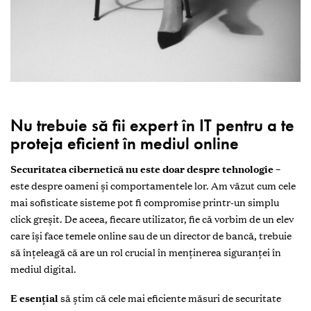
Nu trebuie să fii expert în IT pentru a te
proteja eficient în mediul online
Securitatea cibernetică nu este doar despre tehnologie
–
este despre oameni și comportamentele lor. Am văzut cum cele
mai sofisticate sisteme pot fi compromise printr-un simplu
click greșit. De aceea, fiecare utilizator, fie că vorbim de un elev
care își face temele online sau de un director de bancă, trebuie
să înțeleagă că are un rol crucial în menținerea siguranței în
mediul digital.
E esențial
să știm că cele mai eficiente măsuri de securitate