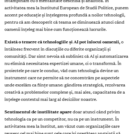
întâmpinăm cu o mentalitate deschisă și analitică. În
activitatea mea la Institutul European de Studii Politice, punem
accent pe educație și înțelegerea profundă a noilor tehnologii,
pentru că am descoperit că teama se diminuează atunci când
oamenii înțeleg mai bine cum funcționează lucrurile.
Există o temere că tehnologiile și AI pot înlocui oamenii,
o
întâlnesc frecvent în discuțiile cu diferite organizații și
comunități. Dar simt nevoia să subliniez că AI și automatizarea
nu elimină necesitatea expertizei umane, ci o transformă. În
proiectele pe care le conduc, văd cum tehnologia devine un
instrument care ne permite să ne concentrăm pe aspectele
unde excelăm ca ființe umane: gândirea strategică, rezolvarea
creativă a problemelor complexe și, mai ales, capacitatea de a
înțelege contextul mai larg al deciziilor noastre.
Sentimentul de inutilitate apare
doar atunci când privim
tehnologia ca pe un competitor, nu ca pe un instrument. În
activitatea mea la Institut, am văzut cum organizațiile care
reușesc cel mai bine sunt cele care își pregătesc angajații să