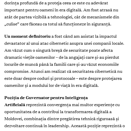
dorința profundă de a proteja ceea ce este cu adevărat
important pentru oameni în era digitală. Am fost atrasă nu
atât de partea vizibilă a tehnologiei, cât de mecanismele din
„culise” care făceau ca totul să funcționeze în siguranță.
Un moment definitoriu
a fost când am asistat la impactul
devastator al unui atac cibernetic asupra unei companii locale.
Am văzut cum o singură breșă de securitate poate afecta
dramatic viețile oamenilor – de la angajați care și-au pierdut
locurile de muncă până la familii care și-au văzut economiile
compromise. Atunci am realizat că securitatea cibernetică nu
este doar despre coduri și protocoale – este despre protejarea
oamenilor și a modului lor de viață în era digitală.
Poziția de Guvernator pentru Inteligența
Artificială
reprezintă convergența mai multor experiențe cu
oportunitatea de a contribui la transformarea digitală a
Moldovei, combinația dintre pregătirea tehnică riguroasă și
dezvoltare continuă în leadership. Această poziție reprezintă o