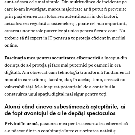
sunt adesea cele mai simple. Din multitudinea de incidente pe
care le-am investigat, marea majoritate ar fi putut fi prevenite
prin pași elementari: folosirea autentificării în doi factori,
actualizarea regulată a sistemelor și, poate cel mai important,
crearea unor parole puternice și unice pentru fiecare cont. Nu
trebuie să fii expert în IT pentru a te proteja eficient în mediul
online.
Fascinația mea pentru securitatea cibernetică
a început din
dorința de a-i proteja și face mai puternici pe oameni în era
digitală. Am observat cum tehnologia transformă fundamental
modul în care trăim și lucrăm, dar, în același timp, creează noi
vulnerabilități. M-a inspirat potențialul de a contribui la
construirea unui spațiu digital mai sigur pentru toți.
Atunci când cineva subestimează așteptările, ai
de fapt avantajul de a le depăși spectaculos
Privind în urmă
, pasiunea mea pentru securitatea cibernetică
s-a născut dintr-o combinație între curiozitatea nativă și