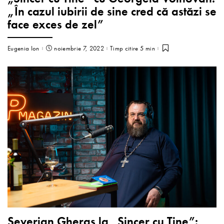
„În cazul iubirii de sine cred că astăzi se
face exces de zel”
Eugenia Ion
noiembrie 7, 2022
Timp citire 5 min
Severian Gheras la „Sincer cu Tine”: