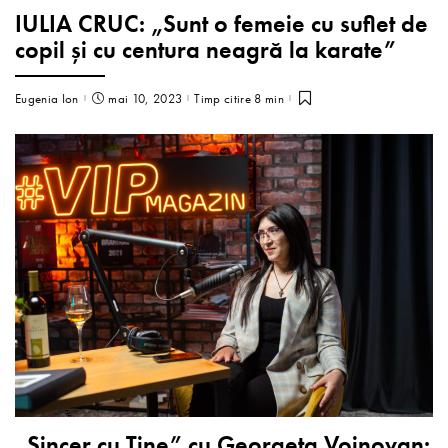
IULIA CRUC: „Sunt o femeie cu suflet de
copil și cu centura neagră la karate”
Eugenia Ion
mai 10, 2023
Timp citire 8 min
„Sincer cu Tine” cu Georgeta Voinovan: