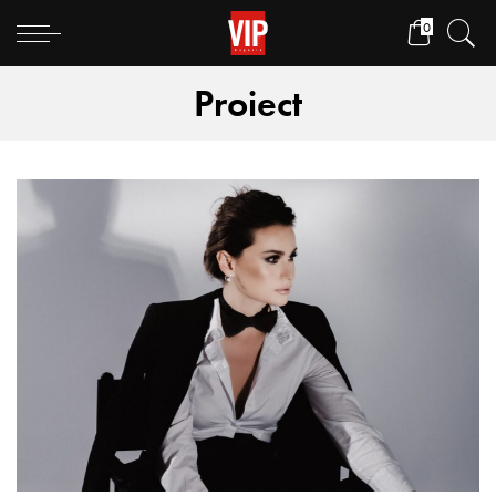
0
Proiect