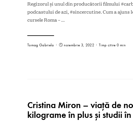
Regizorul și unul din producătorii filmului #car
podcastului de azi, #sincercutine. Cum a ajuns I
cursele Roma –
...
Tomag Gabriela
noiembrie 3, 2022
Timp citire 0 min
Cristina Miron – viață de n
kilograme în plus și studii 