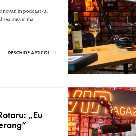
oinovan în podcast-ul
sinea mea și mă
DESCHIDE ARTICOL
Rotaru: „Eu
merang”