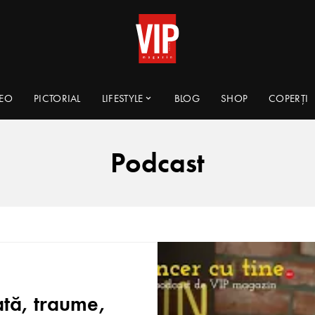
DEO
PICTORIAL
LIFESTYLE
BLOG
SHOP
COPERȚI
Podcast
ată, traume,