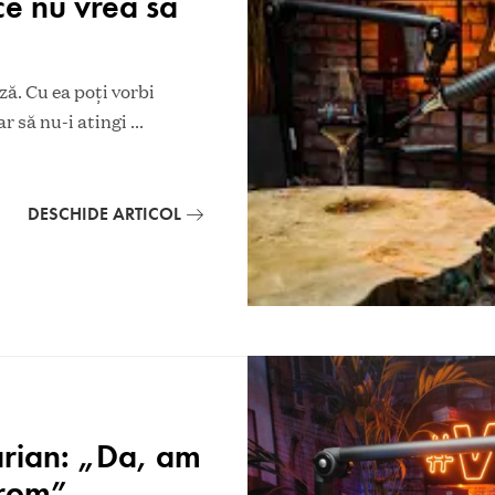
ce nu vrea să
ză. Cu ea poți vorbi
ar să nu-i atingi
...
DESCHIDE ARTICOL
arian: „Da, am
 rom”