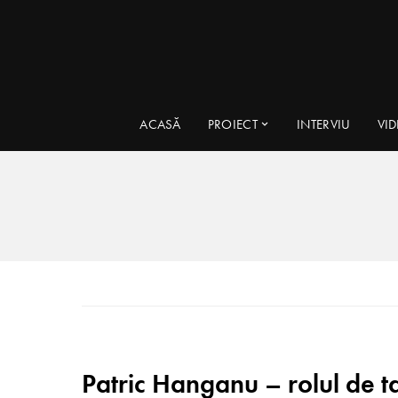
ACASĂ
PROIECT
INTERVIU
VI
Patric Hanganu – rolul de t