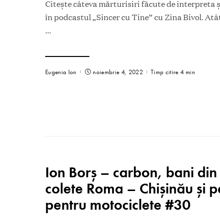
Citește câteva mărturisiri făcute de interpreta 
în podcastul „Sincer cu Tine” cu Zina Bivol. At
...
Eugenia Ion
noiembrie 4, 2022
Timp citire 4 min
Ion Borș – carbon, bani din 
colete Roma – Chișinău și 
pentru motociclete #30