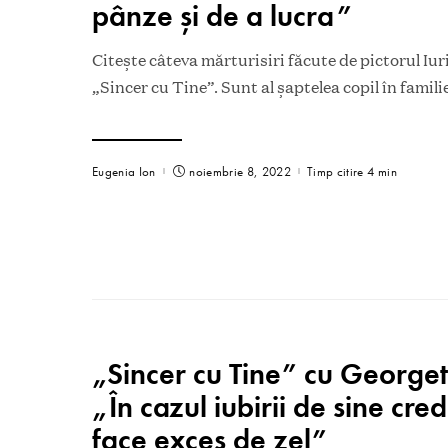
pânze și de a lucra”
Citește câteva mărturisiri făcute de pictorul Iur
„Sincer cu Tine”. Sunt al șaptelea copil în famili
Eugenia Ion
noiembrie 8, 2022
Timp citire 4 min
„Sincer cu Tine” cu George
„În cazul iubirii de sine cred
face exces de zel”