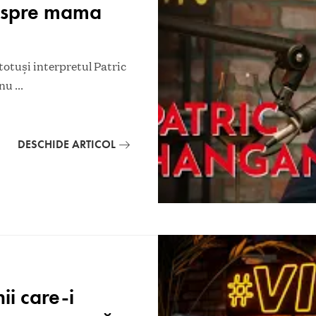
despre mama
r totuși interpretul Patric
 nu
...
DESCHIDE ARTICOL
ii care-i