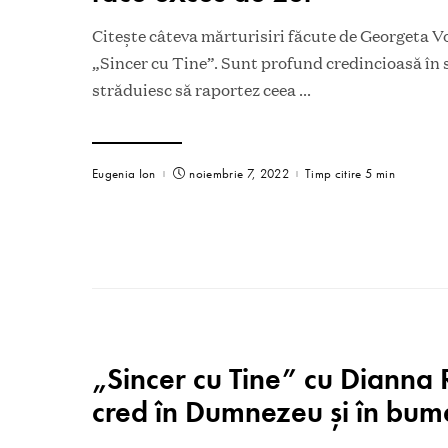
Citește câteva mărturisiri făcute de Georgeta V
„Sincer cu Tine”. Sunt profund credincioasă în 
străduiesc să raportez ceea
...
Eugenia Ion
noiembrie 7, 2022
Timp citire 5 min
„Sincer cu Tine” cu Dianna 
cred în Dumnezeu şi în bu