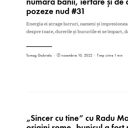
numără banii, iertare și de 
pozeze nud #31
Energia ei atrage lucruri, oameni și impresionea
despre toate, durerile și bucuriile ei se împart, d
Tomag Gabriela
noiembrie 10, 2022
Timp citire 1 min
„Sincer cu tine” cu Radu M
origini rome, bunicul a fost