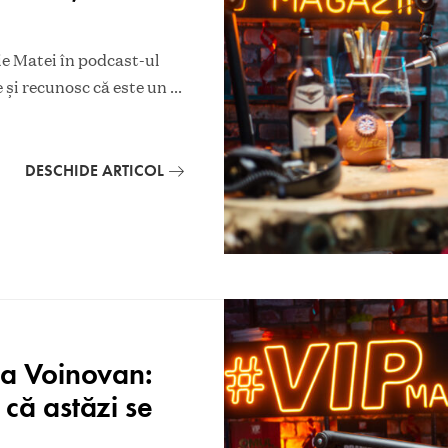
ie Matei în podcast-ul
e și recunosc că este un
...
DESCHIDE ARTICOL
ta Voinovan:
 că astăzi se