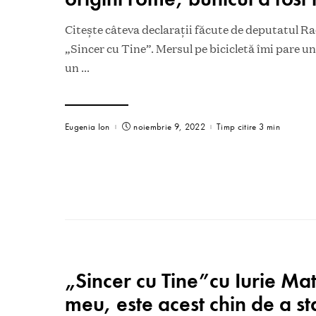
Citește câteva declarații făcute de deputatul R
„Sincer cu Tine”. Mersul pe bicicletă îmi pare u
un
...
Eugenia Ion
noiembrie 9, 2022
Timp citire 3 min
„Sincer cu Tine”cu Iurie Mat
meu, este acest chin de a sta