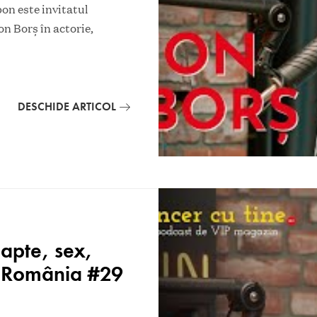
bon este invitatul
on Borș în actorie,
DESCHIDE ARTICOL
oapte, sex,
în România #29