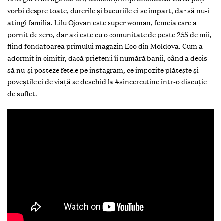
vorbi despre toate, durerile și bucuriile ei se împart, dar să nu-i
atingi familia. Lilu Ojovan este super woman, femeia care a
pornit de zero, dar azi este cu o comunitate de peste 255 de mii,
fiind fondatoarea primului magazin Eco din Moldova. Cum a
adormit în cimitir, dacă prietenii îi numără banii, când a decis
să nu-și posteze fetele pe instagram, ce impozite plătește și
poveștile ei de viață se deschid la #sincercutine într-o discuție
de suflet.