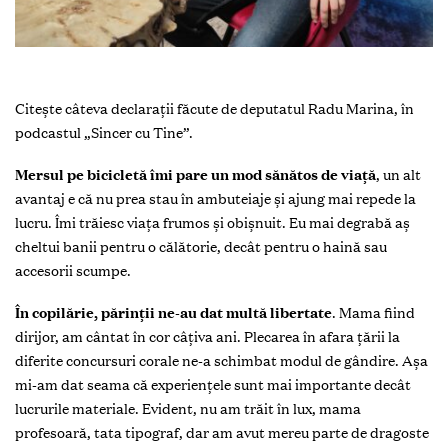
Citește câteva declarații făcute de deputatul Radu Marina, în
podcastul „Sincer cu Tine”.
Mersul pe bicicletă îmi pare un mod sănătos de viaţă
, un alt
avantaj e că nu prea stau în ambuteiaje și ajung mai repede la
lucru. Îmi trăiesc viaţa frumos și obișnuit. Eu mai degrabă aș
cheltui banii pentru o călătorie, decât pentru o haină sau
accesorii scumpe.
În copilărie, părinţii ne-au dat multă libertate
. Mama fiind
dirijor, am cântat în cor câţiva ani. Plecarea în afara ţării la
diferite concursuri corale ne-a schimbat modul de gândire. Așa
mi-am dat seama că experienţele sunt mai importante decât
lucrurile materiale. Evident, nu am trăit în lux, mama
profesoară, tata tipograf, dar am avut mereu parte de dragoste