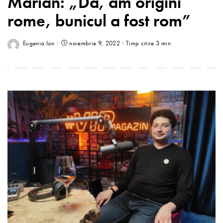
Marian: „Da, am origini
rome, bunicul a fost rom”
Eugenia Ion
noiembrie 9, 2022
Timp citire 3 min