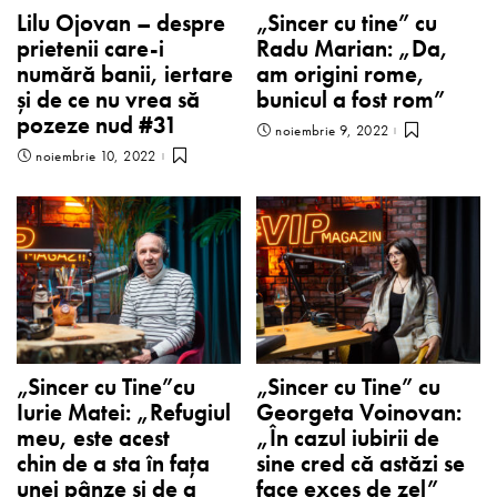
Lilu Ojovan – despre
„Sincer cu tine” cu
prietenii care-i
Radu Marian: „Da,
numără banii, iertare
am origini rome,
și de ce nu vrea să
bunicul a fost rom”
pozeze nud #31
noiembrie 9, 2022
noiembrie 10, 2022
„Sincer cu Tine”cu
„Sincer cu Tine” cu
Iurie Matei: „Refugiul
Georgeta Voinovan:
meu, este acest
„În cazul iubirii de
chin de a sta în faţa
sine cred că astăzi se
unei pânze și de a
face exces de zel”