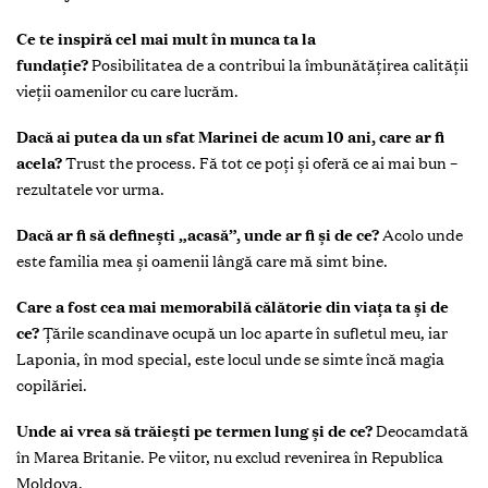
Ce te inspiră cel mai mult în munca ta la
fundație?
Posibilitatea de a contribui la îmbunătățirea calității
vieții oamenilor cu care lucrăm.
Dacă ai putea da un sfat Marinei de acum 10 ani, care ar fi
acela?
Trust the process. Fă tot ce poți și oferă ce ai mai bun –
rezultatele vor urma.
Dacă ar fi să definești „acasă”, unde ar fi și de ce?
Acolo unde
este familia mea și oamenii lângă care mă simt bine.
Care a fost cea mai memorabilă călătorie din viața ta și de
ce?
Țările scandinave ocupă un loc aparte în sufletul meu, iar
Laponia, în mod special, este locul unde se simte încă magia
copilăriei.
Unde ai vrea să trăiești pe termen lung și de ce?
Deocamdată
în Marea Britanie. Pe viitor, nu exclud revenirea în Republica
Moldova.