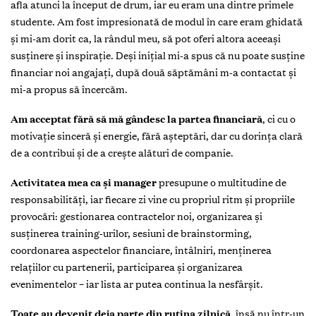
afla atunci la început de drum, iar eu eram una dintre primele
studente. Am fost impresionată de modul în care eram ghidată
și mi-am dorit ca, la rândul meu, să pot oferi altora aceeași
susținere și inspirație. Deși inițial mi-a spus că nu poate susține
financiar noi angajați, după două săptămâni m-a contactat și
mi-a propus să încercăm.
Am acceptat fără să mă gândesc la partea financiară
, ci cu o
motivație sinceră și energie, fără așteptări, dar cu dorința clară
de a contribui și de a crește alături de companie.
Activitatea mea ca și manager
presupune o multitudine de
responsabilități, iar fiecare zi vine cu propriul ritm și propriile
provocări: gestionarea contractelor noi, organizarea și
susținerea training-urilor, sesiuni de brainstorming,
coordonarea aspectelor financiare, întâlniri, menținerea
relațiilor cu partenerii, participarea și organizarea
evenimentelor – iar lista ar putea continua la nesfârșit.
Toate au devenit deja parte din rutina zilnică
, însă nu într-un