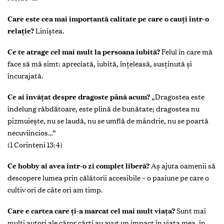
Care este cea mai importantă calitate pe care o cauți într-o
relație?
Liniștea.
Ce te atrage cel mai mult la persoana iubită?
Felul în care mă
face să mă simt: apreciată, iubită, înțeleasă, susținută și
încurajată.
Ce ai învățat despre dragoste până acum?
„Dragostea este
îndelung răbdătoare, este plină de bunătate; dragostea nu
pizmuiește, nu se laudă, nu se umflă de mândrie, nu se poartă
necuviincios…”
(1 Corinteni 13:4)
Ce hobby ai avea într-o zi complet liberă?
Aș ajuta oamenii să
descopere lumea prin călătorii accesibile – o pasiune pe care o
cultiv ori de câte ori am timp.
Care e cartea care ți-a marcat cel mai mult viața?
Sunt mai
mulți autori ale căror cărți au avut un impact în viața mea, în