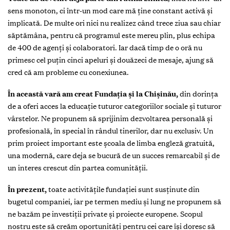
sens monoton, ci într-un mod care mă ține constant activă și
implicată. De multe ori nici nu realizez când trece ziua sau chiar
săptămâna, pentru că programul este mereu plin, plus echipa
de 400 de agenți și colaboratori. Iar dacă timp de o oră nu
primesc cel puțin cinci apeluri și douăzeci de mesaje, ajung să
cred că am probleme cu conexiunea.
În această vară am creat Fundația și la Chișinău,
din dorința
de a oferi acces la educație tuturor categoriilor sociale și tuturor
vârstelor. Ne propunem să sprijinim dezvoltarea personală și
profesională, în special în rândul tinerilor, dar nu exclusiv. Un
prim proiect important este școala de limba engleză gratuită,
una modernă, care deja se bucură de un succes remarcabil și de
un interes crescut din partea comunității.
În prezent,
toate activitățile fundației sunt susținute din
bugetul companiei, iar pe termen mediu și lung ne propunem să
ne bazăm pe investiții private și proiecte europene. Scopul
nostru este să creăm oportunități pentru cei care își doresc să