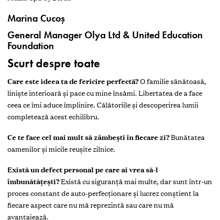
Marina Cucoș
General Manager Olya Ltd & United Education
Foundation
Scurt despre toate
Care este ideea ta de fericire perfectă?
O familie sănătoasă,
liniște interioară și pace cu mine însămi. Libertatea de a face
ceea ce îmi aduce împlinire. Călătoriile și descoperirea lumii
completează acest echilibru.
Ce te face cel mai mult să zâmbești în fiecare zi?
Bunătatea
oamenilor și micile reușite zilnice.
Există un defect personal pe care ai vrea să-l
îmbunătățești?
Există cu siguranță mai multe, dar sunt într-un
proces constant de auto-perfecționare și lucrez conștient la
fiecare aspect care nu mă reprezintă sau care nu mă
avantajează.