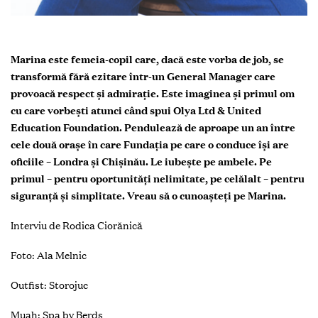
Marina este femeia-copil care, dacă este vorba de job, se
transformă fără ezitare într-un General Manager care
provoacă respect și admirație. Este imaginea și primul om
cu care vorbești atunci când spui Olya Ltd & United
Education Foundation. Pendulează de aproape un an între
cele două orașe în care Fundația pe care o conduce își are
oficiile – Londra și Chișinău. Le iubește pe ambele. Pe
primul – pentru oportunități nelimitate, pe celălalt – pentru
siguranță și simplitate. Vreau să o cunoașteți pe Marina.
Interviu de Rodica Ciorănică
Foto: Ala Melnic
Outfist: Storojuc
Muah: Spa by Berds