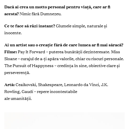
Dacă ai crea un motto personal pentru viață, care ar fi
acesta?
Nimic fără Dumnezeu.
Ce te face să râzi instant?
Glumele simple, naturale și
inocente.
Ai un artist sau o creație fără de care lumea ar fi mai săracă?
Filme:
Pay It Forward – puterea bunătății dezinteresate. Miss
Sloane – curajul de a-ți apăra valorile, chiar cu riscuri personale.
The Pursuit of Happyness – credința în sine, obiective clare și
perseverență.
Artă:
Ceaikovski, Shakespeare, Leonardo da Vinci, J.K.
Rowling, Gaudí – repere incontestabile
ale umanității.