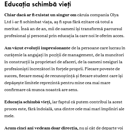
Educația schimbă vieți
Chiar dacă ar fi existat un singur om
căruia compania Olya
Ltd i-ar fi schimbat viața, aș fi spus fără ezitare că totul a
meritat. Însă an de an, mii de oameni își transformă parcursul
profesional și personal prin educația la care noi le oferim acces.
Am văzut evoluții impresionante
de la persoane care lucrau în
curățenie la angajați în poziții de management, de la muncitori
în construcții la proprietari de afaceri, de la oameni nesiguri la
profesioniști încrezători în forțele proprii. Fiecare poveste de
succes, fiecare mesaj de recunoștință și fiecare student care își
depășește limitele reprezintă pentru mine cea mai mare
confirmare că munca noastră are sens.
Educația schimbă vieți,
iar faptul că putem contribui la acest
proces este, fără îndoială, una dintre cele mai mari împliniri ale
mele.
Acum cinci ani vedeam doar direcția,
nu și cât de departe voi