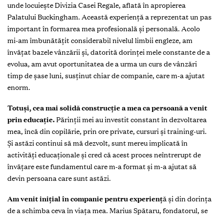
unde locuiește Divizia Casei Regale, aflată în apropierea
Palatului Buckingham. Această experiență a reprezentat un pas
important în formarea mea profesională și personală. Acolo
mi-am îmbunătățit considerabil nivelul limbii engleze, am
învățat bazele vânzării și, datorită dorinței mele constante de a
evolua, am avut oportunitatea de a urma un curs de vânzări
timp de șase luni, susținut chiar de companie, care m-a ajutat
enorm.
Totuși, cea mai solidă construcție a mea ca persoană a venit
prin educație.
Părinții mei au investit constant în dezvoltarea
mea, încă din copilărie, prin ore private, cursuri și training-uri.
Și astăzi continui să mă dezvolt, sunt mereu implicată în
activități educaționale și cred că acest proces neîntrerupt de
învățare este fundamentul care m-a format și m-a ajutat să
devin persoana care sunt astăzi.
Am venit inițial în companie pentru experienț
ă și din dorința
de a schimba ceva în viața mea. Marius Spătaru, fondatorul, se