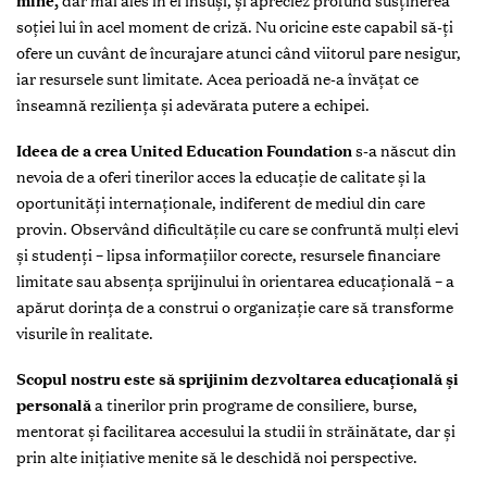
mine,
dar mai ales în el însuși, și apreciez profund susținerea
soției lui în acel moment de criză. Nu oricine este capabil să-ți
ofere un cuvânt de încurajare atunci când viitorul pare nesigur,
iar resursele sunt limitate. Acea perioadă ne-a învățat ce
înseamnă reziliența și adevărata putere a echipei.
Ideea de a crea United Education Foundation
s-a născut din
nevoia de a oferi tinerilor acces la educație de calitate și la
oportunități internaționale, indiferent de mediul din care
provin. Observând dificultățile cu care se confruntă mulți elevi
și studenți – lipsa informațiilor corecte, resursele financiare
limitate sau absența sprijinului în orientarea educațională – a
apărut dorința de a construi o organizație care să transforme
visurile în realitate.
Scopul nostru este să sprijinim dezvoltarea educațională și
personală
a tinerilor prin programe de consiliere, burse,
mentorat și facilitarea accesului la studii în străinătate, dar și
prin alte inițiative menite să le deschidă noi perspective.