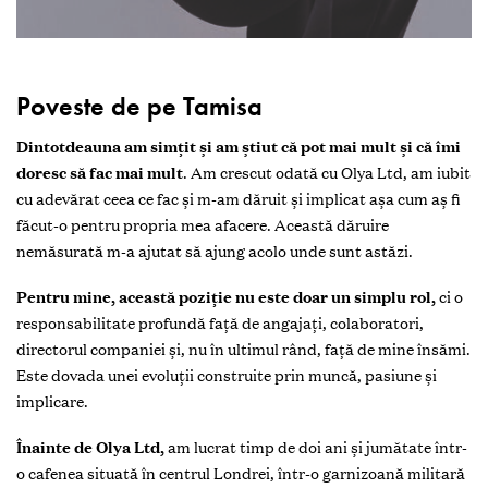
Poveste de pe Tamisa
Dintotdeauna am simțit și am știut că pot mai mult și că îmi
doresc să fac mai mult
. Am crescut odată cu Olya Ltd, am iubit
cu adevărat ceea ce fac și m-am dăruit și implicat așa cum aș fi
făcut-o pentru propria mea afacere. Această dăruire
nemăsurată m-a ajutat să ajung acolo unde sunt astăzi.
Pentru mine, această poziție nu este doar un simplu rol,
ci o
responsabilitate profundă față de angajați, colaboratori,
directorul companiei și, nu în ultimul rând, față de mine însămi.
Este dovada unei evoluții construite prin muncă, pasiune și
implicare.
Înainte de Olya Ltd,
am lucrat timp de doi ani și jumătate într-
o cafenea situată în centrul Londrei, într-o garnizoană militară