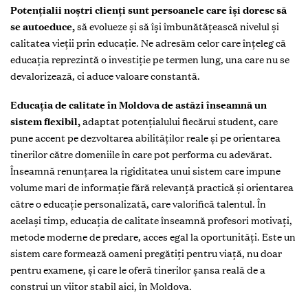
Potențialii noștri clienți sunt persoanele care își doresc să
se autoeduce,
să evolueze și să își îmbunătățească nivelul și
calitatea vieții prin educație. Ne adresăm celor care înțeleg că
educația reprezintă o investiție pe termen lung, una care nu se
devalorizează, ci aduce valoare constantă.
Educația de calitate în Moldova de astăzi înseamnă un
sistem flexibil,
adaptat potențialului fiecărui student, care
pune accent pe dezvoltarea abilităților reale și pe orientarea
tinerilor către domeniile în care pot performa cu adevărat.
Înseamnă renunțarea la rigiditatea unui sistem care impune
volume mari de informație fără relevanță practică și orientarea
către o educație personalizată, care valorifică talentul. În
același timp, educația de calitate înseamnă profesori motivați,
metode moderne de predare, acces egal la oportunități. Este un
sistem care formează oameni pregătiți pentru viață, nu doar
pentru examene, și care le oferă tinerilor șansa reală de a
construi un viitor stabil aici, în Moldova.