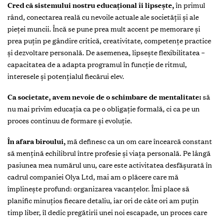
Cred că sistemului nostru educațional îi lipsește,
în primul
rând, conectarea reală cu nevoile actuale ale societății și ale
pieței muncii. Încă se pune prea mult accent pe memorare și
prea puțin pe gândire critică, creativitate, competențe practice
și dezvoltare personală. De asemenea, lipsește flexibilitatea –
capacitatea de a adapta programul în funcție de ritmul,
interesele și potențialul fiecărui elev.
Ca societate, avem nevoie de o schimbare de mentalitate:
să
nu mai privim educația ca pe o obligație formală, ci ca pe un
proces continuu de formare și evoluție.
În afara biroului,
mă definesc ca un om care încearcă constant
să mențină echilibrul între profesie și viața personală. Pe lângă
pasiunea mea numărul unu, care este activitatea desfășurată în
cadrul companiei Olya Ltd, mai am o plăcere care mă
împlinește profund: organizarea vacanțelor. Îmi place să
planific minuțios fiecare detaliu, iar ori de câte ori am puțin
timp liber, îl dedic pregătirii unei noi escapade, un proces care