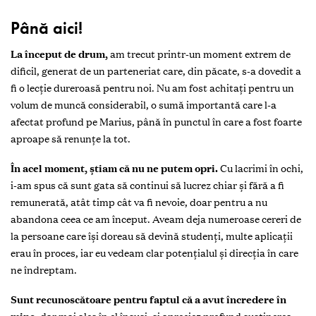
Până aici!
La început de drum,
am trecut printr-un moment extrem de
dificil, generat de un parteneriat care, din păcate, s-a dovedit a
fi o lecție dureroasă pentru noi. Nu am fost achitați pentru un
volum de muncă considerabil, o sumă importantă care l-a
afectat profund pe Marius, până în punctul în care a fost foarte
aproape să renunțe la tot.
În acel moment, știam că nu ne putem opri.
Cu lacrimi în ochi,
i-am spus că sunt gata să continui să lucrez chiar și fără a fi
remunerată, atât timp cât va fi nevoie, doar pentru a nu
abandona ceea ce am început. Aveam deja numeroase cereri de
la persoane care își doreau să devină studenți, multe aplicații
erau în proces, iar eu vedeam clar potențialul și direcția în care
ne îndreptam.
Sunt recunoscătoare pentru faptul că a avut încredere în