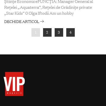
Științe EconomiceFUNCȚIA: Manager General al
Rețelei „Aquaterra”, Rețelei de Grădinițe private
„Star Kids” 0 Olga Iftodii Am un hobby
DECHIDE ARTICOL
1
2
3
4