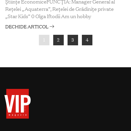
Științe EconomiceFUNCȚIA: Manager General al
Rețelei „Aquaterra”, Rețelei de Grădinițe private
„Star Kids” 0 Olga Iftodii Am un hobby
DECHIDE ARTICOL
1
2
3
4