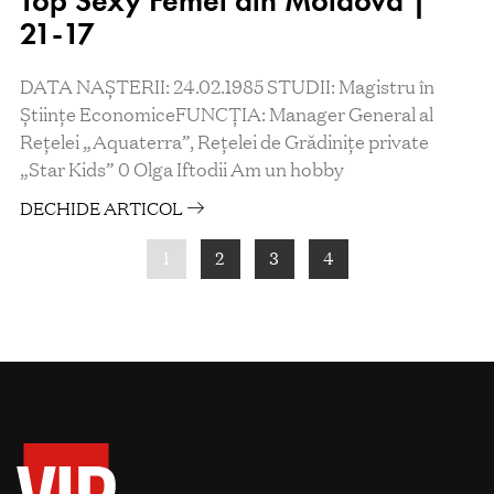
Top Sexy Femei din Moldova |
21-17
DATA NAȘTERII: 24.02.1985 STUDII: Magistru în
Științe EconomiceFUNCȚIA: Manager General al
Rețelei „Aquaterra”, Rețelei de Grădinițe private
„Star Kids” 0 Olga Iftodii Am un hobby
DECHIDE ARTICOL
1
2
3
4