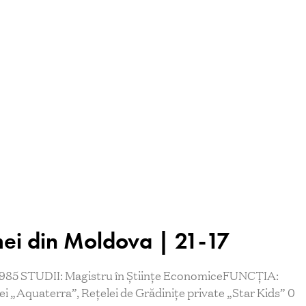
ei din Moldova | 21-17
85 STUDII: Magistru în Științe EconomiceFUNCȚIA:
i „Aquaterra”, Rețelei de Grădinițe private „Star Kids” 0