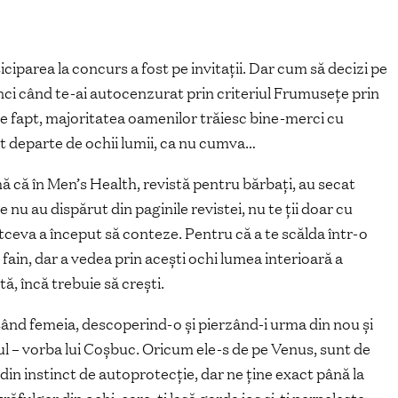
iciparea la concurs a fost pe invitații. Dar cum să decizi pe
unci când te-ai autocenzurat prin criteriul Frumusețe prin
de fapt, majoritatea oamenilor trăiesc bine-merci cu
ut departe de ochii lumii, ca nu cumva…
că în Men’s Health, revistă pentru bărbați, au secat
e nu au dispărut din paginile revistei, nu te ții doar cu
ltceva a început să conteze. Pentru că a te scălda într-o
fain, dar a vedea prin acești ochi lumea interioară a
tă, încă trebuie să crești.
ând femeia, descoperind-o și pierzând-i urma din nou și
ul – vorba lui Coșbuc. Oricum ele-s de pe Venus, sunt de
din instinct de autoprotecție, dar ne ține exact până la