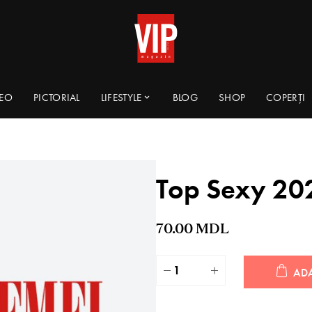
DEO
PICTORIAL
LIFESTYLE
BLOG
SHOP
COPERȚI
Top Sexy 20
70.00
MDL
AD