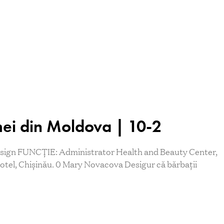
ei din Moldova | 10-2
esign FUNCŢIE: Administrator Health and Beauty Center,
tel, Chișinău. 0 Mary Novacova Desigur că bărbaţii