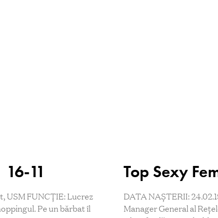
 16-11
Top Sexy Fem
pt, USM FUNCŢIE: Lucrez
DATA NAȘTERII: 24.02.19
oppingul. Pe un bărbat îl
Manager General al Rețele