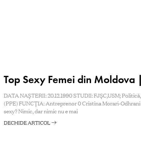
Top Sexy Femei din Moldova |
DATA NAȘTERII: 20.12.1990 STUDII: FJȘC,USM; Politică,
(PPE) FUNCȚIA: Antreprenor 0 Cristina Morari-Odhrani
sexy? Nimic, dar nimic nu e mai
DECHIDE ARTICOL