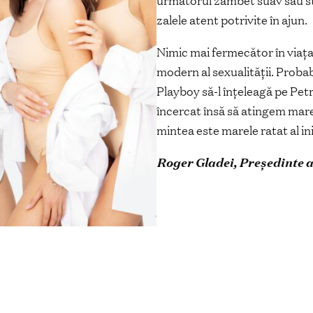
următorul zâmbet suav sau stră
zalele atent potrivite în ajun.
Nimic mai fermecător în viața
modern al sexualității. Probab
Playboy să-l înțeleagă pe Petr
încercat însă să atingem mare
mintea este marele ratat al ini
Roger Gladei, Președinte a