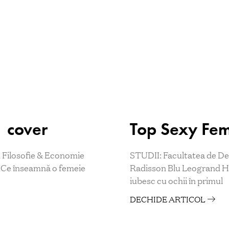
 cover
Top Sexy Fem
 Filosofie & Economie
STUDII: Facultatea de D
 Ce înseamnă o femeie
Radisson Blu Leogrand Ho
iubesc cu ochii în primul
DECHIDE ARTICOL