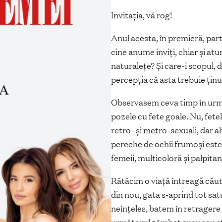
Invitația, vă rog!
Anul acesta, în premieră, part
cine anume inviți, chiar și at
naturalețe? Și care-i scopul, 
percepția că asta trebuie țin
Observasem ceva timp în urmă 
pozele cu fete goale. Nu, fetel
retro- și metro-sexuali, dar a
pereche de ochii frumoși este 
femeii, multicoloră și palpitan
Rătăcim o viață întreagă căut
din nou, gata s-aprind tot sat
neînțeles, batem în retragere 