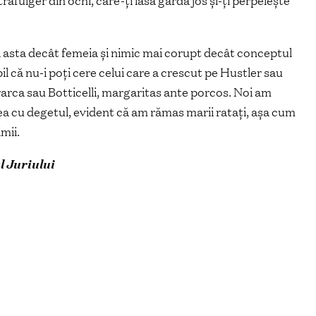
fulger din ochi, care-ți lasă garda jos și-ți perpelește
 asta decât femeia și nimic mai corupt decât conceptul
il că nu-i poți cere celui care a crescut pe Hustler sau
arca sau Botticelli,
margaritas
ante porcos
. Noi am
a cu degetul, evident că am rămas marii ratați, așa cum
mii.
l Juriului