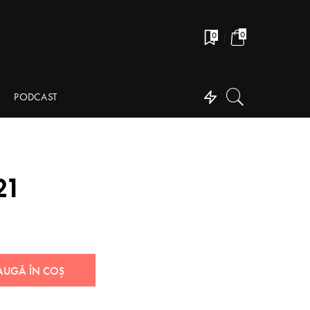
0
0
PODCAST
21
AUGĂ ÎN COȘ