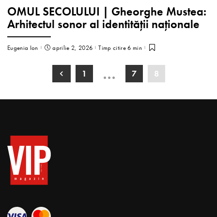
OMUL SECOLULUI | Gheorghe Mustea:
Arhitectul sonor al identității naționale
Eugenia Ion
aprilie 2, 2026
Timp citire 6 min
…
1
7
8