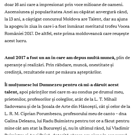
doar 16 ani care a impresionat prin voce milioane de oameni.
Ascensiunea şi popularitatea Anei au căpătat anvergură când,
la 13 ani, a câştigat concursul Moldova are Talent, dar au ajuns
la apogeu în ziua în care i-a fost înmânat meritatul trofeu Vocea
României 2017. De altfel, este prima moldoveancă care reuşeşte
acest lucru.
A
nul 2017 a fost un an în care am depus multă muncă,
plin de
speranţe şi realizări. Prin răbdare, muncă, onestitate şi
credinţă, rezultatele sunt pe măsura aşteptărilor.
Îi mulţumesc lui Dumnezeu pentru că mi-a dăruit acest
talent,
apoi părinţilor mei care m-au condus pe drumul meu,
prietenilor, profesorilor şi colegilor, atât de la L. T. Mihail
Sadoveanu şi de la Şcoala de Arte din Hânceşti, cât şi celor de la
L. R. M. Ciprian Porumbescu, profesorului meu de canto – dna
Galina Deleanu, lui Radu Buimistru pentru tot ce a făcut pentru
mine cât am stat la Bucureşti şi, nu în ultimul rând, lui Vladimir