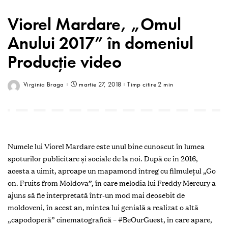
Viorel Mardare, „Omul
Anului 2017” în domeniul
Producție video
Virginia Braga
martie 27, 2018
Timp citire 2 min
Numele lui Viorel Mardare este unul bine cunoscut în lumea
spoturilor publicitare şi sociale de la noi. După ce în 2016,
acesta a uimit, aproape un mapamond întreg cu filmuleţul „Go
on. Fruits from Moldova”, în care melodia lui Freddy Mercury a
ajuns să fie interpretată într-un mod mai deosebit de
moldoveni, în acest an, mintea lui genială a realizat o altă
„capodoperă” cinematografică – #BeOurGuest, în care apare,