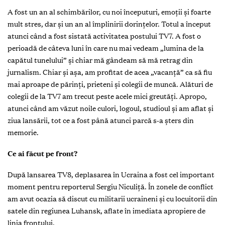
A fost un an al schimbărilor, cu noi începuturi, emoţii şi foarte
mult stres, dar şi un an al împlinirii dorinţelor. Totul a început
atunci când a fost sistată activitatea postului TV7. A fost o
perioadă de câteva luni în care nu mai vedeam „lumina de la
capătul tunelului” şi chiar mă gândeam să mă retrag din
jurnalism. Chiar şi aşa, am profitat de acea „vacanţă” ca să fiu
mai aproape de părinţi, prieteni şi colegii de muncă. Alături de
colegii de la TV7 am trecut peste acele mici greutăţi. Apropo,
atunci când am văzut noile culori, logoul, studioul şi am aflat şi
ziua lansării, tot ce a fost până atunci parcă s-a şters din
memorie.
Ce ai făcut pe front?
După lansarea TV8, deplasarea în Ucraina a fost cel important
moment pentru reporterul Sergiu Niculiţă. În zonele de conflict
am avut ocazia să discut cu militarii ucraineni şi cu locuitorii din
satele din regiunea Luhansk, aflate în imediata apropiere de
linia frontului.