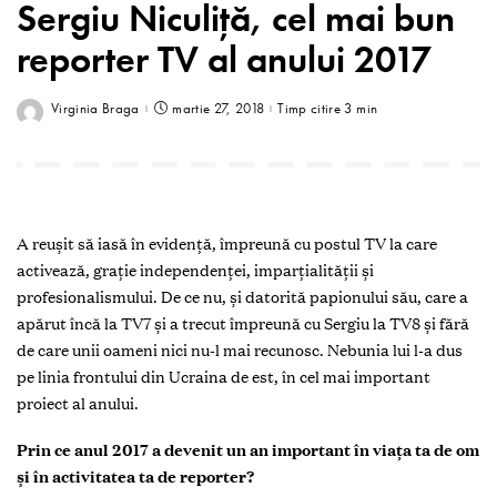
Sergiu Niculiță, cel mai bun
reporter TV al anului 2017
Virginia Braga
martie 27, 2018
Timp citire 3 min
A reușit să iasă în evidență, împreună cu postul TV la care
activează, grație independenței, imparțialității și
profesionalismului. De ce nu, și datorită papionului său, care a
apărut încă la TV7 și a trecut împreună cu Sergiu la TV8 și fără
de care unii oameni nici nu-l mai recunosc. Nebunia lui l-a dus
pe linia frontului din Ucraina de est, în cel mai important
proiect al anului.
P
rin ce anul 2017 a devenit un an important în viaţa ta de om
şi în activitatea ta de reporter?