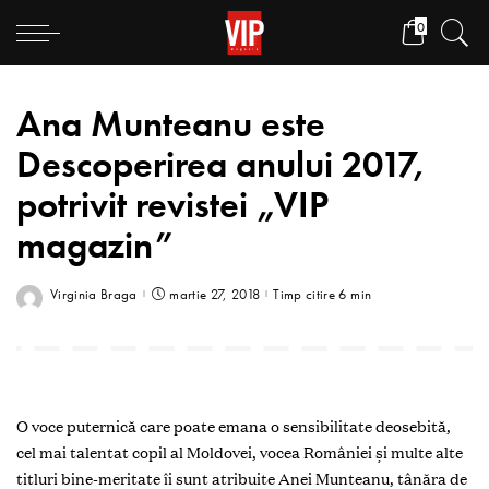
0
Ana Munteanu este
Descoperirea anului 2017,
potrivit revistei „VIP
magazin”
Virginia Braga
martie 27, 2018
Timp citire 6 min
O voce puternică care poate emana o sensibilitate deosebită,
cel mai talentat copil al Moldovei, vocea României şi multe alte
titluri bine-meritate îi sunt atribuite Anei Munteanu, tânăra de