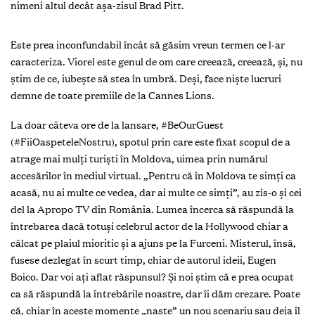
nimeni altul decât aşa-zisul Brad Pitt.
E
ste prea inconfundabil încât să găsim vreun termen ce l-ar
caracteriza. Viorel este genul de om care creează, creează, şi, nu
ştim de ce, iubeşte să stea în umbră. Deşi, face nişte lucruri
demne de toate premiile de la Cannes Lions.
La doar câteva ore de la lansare, #BeOurGuest
(#FiiOaspeteleNostru), spotul prin care este fixat scopul de a
atrage mai mulţi turişti în Moldova, uimea prin numărul
accesărilor în mediul virtual. „Pentru că în Moldova te simţi ca
acasă, nu ai multe ce vedea, dar ai multe ce simţi”, au zis-o şi cei
del la Apropo TV din România. Lumea încerca să răspundă la
întrebarea dacă totuşi celebrul actor de la Hollywood chiar a
călcat pe plaiul mioritic şi a ajuns pe la Furceni. Misterul, însă,
fusese dezlegat în scurt timp, chiar de autorul ideii, Eugen
Boico. Dar voi aţi aflat răspunsul? Şi noi ştim că e prea ocupat
ca să răspundă la întrebările noastre, dar îi dăm crezare. Poate
că, chiar în aceste momente „naşte” un nou scenariu sau deja îl