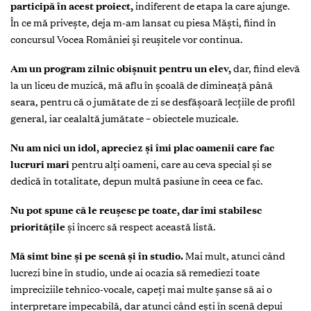
participă în acest proiect,
indiferent de etapa la care ajunge.
În ce mă priveşte, deja m-am lansat cu piesa Măşti, fiind în
concursul Vocea României şi reuşitele vor continua.
Am un program zilnic obişnuit pentru un elev,
dar, fiind elevă
la un liceu de muzică, mă aflu în şcoală de dimineaţă până
seara, pentru că o jumătate de zi se desfăşoară lecţiile de profil
general, iar cealaltă jumătate – obiectele muzicale.
Nu am nici un idol, apreciez şi îmi plac oamenii care fac
lucruri mari
pentru alţi oameni, care au ceva special şi se
dedică în totalitate, depun multă pasiune în ceea ce fac.
Nu pot spune că le reuşesc pe toate, dar îmi stabilesc
priorităţile
şi încerc să respect această listă.
Mă simt bine şi pe scenă şi în studio.
Mai mult, atunci când
lucrezi bine în studio, unde ai ocazia să remediezi toate
impreciziile tehnico-vocale, capeţi mai multe şanse să ai o
interpretare impecabilă, dar atunci când eşti în scenă depui