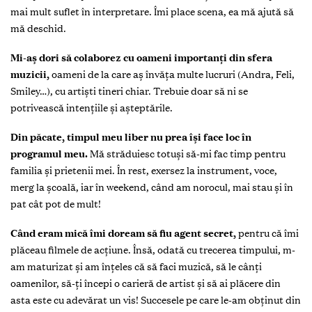
mai mult suflet în interpretare. Îmi place scena, ea mă ajută să
mă deschid.
Mi-aş dori să colaborez cu oameni importanţi din sfera
muzicii,
oameni de la care aş învăţa multe lucruri (Andra, Feli,
Smiley…), cu artişti tineri chiar. Trebuie doar să ni se
potrivească intenţiile şi aşteptările.
Din păcate, timpul meu liber nu prea îşi face loc în
programul meu.
Mă străduiesc totuşi să-mi fac timp pentru
familia şi prietenii mei. În rest, exersez la instrument, voce,
merg la şcoală, iar în weekend, când am norocul, mai stau şi în
pat cât pot de mult!
Când eram mică îmi doream să fiu agent secret,
pentru că îmi
plăceau filmele de acţiune. Însă, odată cu trecerea timpului, m-
am maturizat şi am înţeles că să faci muzică, să le cânţi
oamenilor, să-ţi începi o carieră de artist şi să ai plăcere din
asta este cu adevărat un vis! Succesele pe care le-am obţinut din