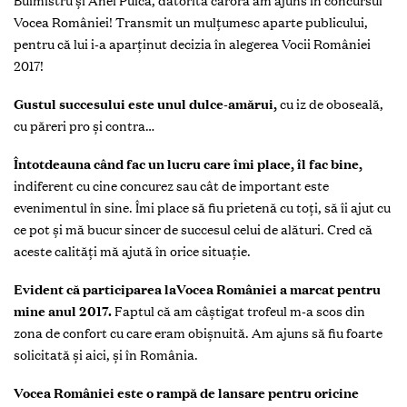
Buimistru şi Anei Puică, datorită cărora am ajuns în concursul
Vocea României! Transmit un mulţumesc aparte publicului,
pentru că lui i-a aparţinut decizia în alegerea Vocii României
2017!
Gustul succesului este unul dulce-amărui,
cu iz de oboseală,
cu păreri pro şi contra…
Întotdeauna când fac un lucru care îmi place, îl fac bine,
indiferent cu cine concurez sau cât de important este
evenimentul în sine. Îmi place să fiu prietenă cu toţi, să îi ajut cu
ce pot şi mă bucur sincer de succesul celui de alături. Cred că
aceste calităţi mă ajută în orice situaţie.
Evident că participarea laVocea României a marcat pentru
mine anul 2017.
Faptul că am câştigat trofeul m-a scos din
zona de confort cu care eram obişnuită. Am ajuns să fiu foarte
solicitată şi aici, şi în România.
Vocea României este o rampă de lansare pentru oricine