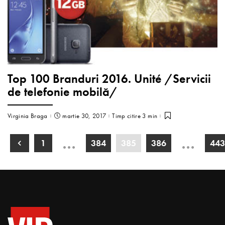
Top 100 Branduri 2016. Unité /Servicii
de telefonie mobilă/
Virginia Braga
martie 30, 2017
Timp citire 3 min
…
…
1
384
385
386
443