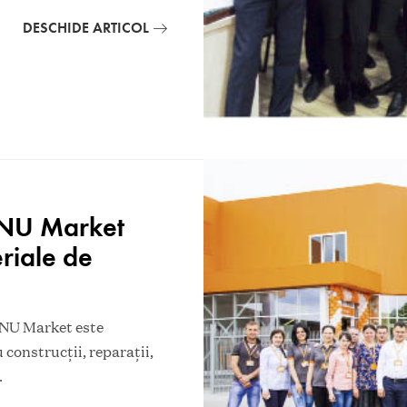
DESCHIDE ARTICOL
ANU Market
riale de
ANU Market este
 construcţii, reparaţii,
.