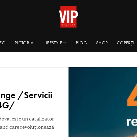
DEO
PICTORIAL
LIFESTYLE
BLOG
SHOP
COPERȚI
nge /Servicii
 4G/
dova, este un catalizator
brand care revoluționează