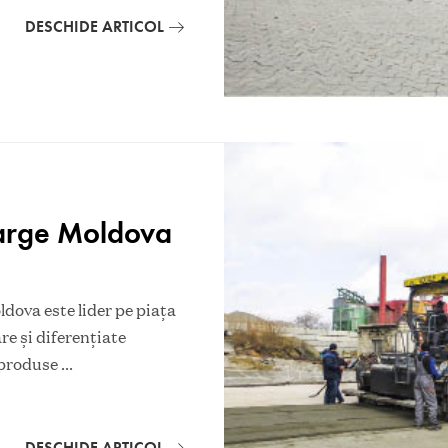
DESCHIDE ARTICOL
farge Moldova
ova este lider pe piaţa
e şi diferenţiate
produse
...
DESCHIDE ARTICOL