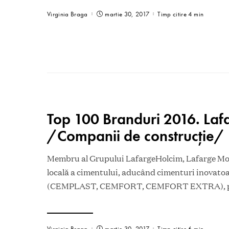
Virginia Braga
martie 30, 2017
Timp citire 4 min
Top 100 Branduri 2016. La
/Companii de construcţie/
Membru al Grupului LafargeHolcim, Lafarge Mold
locală a cimentului, aducând cimenturi inovatoar
(CEMPLAST, CEMFORT, CEMFORT EXTRA), 
Virginia Braga
martie 30, 2017
Timp citire 6 min