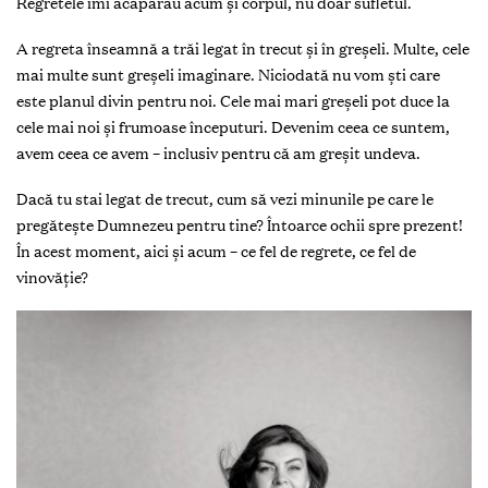
Regretele îmi acaparau acum și corpul, nu doar sufletul.
A regreta înseamnă a trăi legat în trecut și în greșeli. Multe, cele
mai multe sunt greșeli imaginare. ­Niciodată nu vom ști care
este planul divin pentru noi. Cele mai mari greșeli pot duce la
cele mai noi și frumoase începuturi. Devenim ceea ce suntem,
avem ceea ce avem – inclusiv pentru că am greșit undeva.
Dacă tu stai legat de trecut, cum să vezi minunile pe care le
pregătește Dumnezeu pentru tine? Întoarce ochii spre prezent!
În acest moment, aici și acum – ce fel de regrete, ce fel de
vinovăţie?