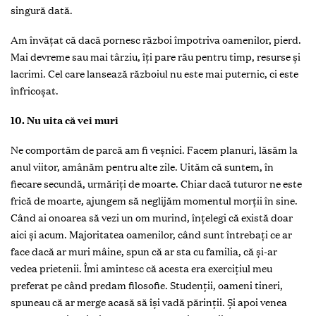
singură dată.
Am învăţat că dacă pornesc război împotriva oamenilor, pierd.
Mai devreme sau mai târziu, îţi pare rău pentru timp, resurse și
lacrimi. Cel care lansează războiul nu este mai puternic, ci este
înfricoșat.
10. Nu uita că vei muri
Ne comportăm de parcă am fi veșnici. Facem planuri, lăsăm la
anul viitor, amânăm pentru alte zile. Uităm că suntem, în
fiecare secundă, urmăriţi de moarte. Chiar dacă tuturor ne este
frică de moarte, ajungem să neglijăm momentul morţii în sine.
Când ai onoarea să vezi un om murind, înţelegi că există doar
aici și acum. Majoritatea oamenilor, când sunt întrebaţi ce ar
face dacă ar muri mâine, spun că ar sta cu familia, că și-ar
vedea prietenii. Îmi amintesc că acesta era exerciţiul meu
preferat pe când predam filosofie. Studenţii, oameni tineri,
spuneau că ar merge acasă să își vadă părinţii. Și apoi venea