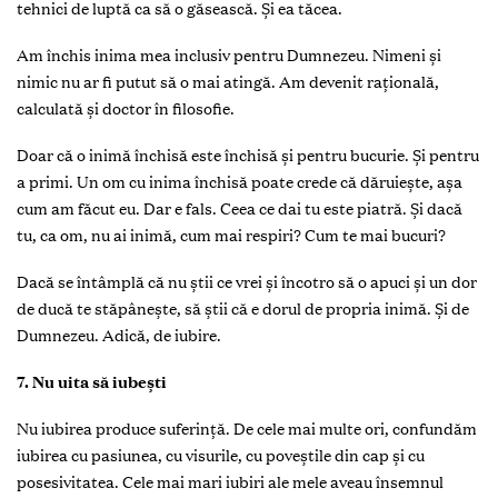
tehnici de luptă ca să o găsească. Și ea tăcea.
Am închis inima mea inclusiv pentru Dumnezeu. Nimeni și
nimic nu ar fi putut să o mai atingă. Am devenit raţională,
calculată și doctor în filosofie.
Doar că o inimă închisă este închisă și pentru bucurie. Și pentru
a primi. Un om cu inima închisă poate crede că dăruiește, așa
cum am făcut eu. Dar e fals. Ceea ce dai tu este piatră. Și dacă
tu, ca om, nu ai inimă, cum mai respiri? Cum te mai bucuri?
Dacă se întâmplă că nu știi ce vrei și încotro să o apuci și un dor
de ducă te stăpânește, să știi că e dorul de propria inimă. Și de
Dumnezeu. Adică, de iubire.
7. Nu uita să iubești
Nu iubirea produce suferinţă. De cele mai multe ori, confundăm
iubirea cu pasiunea, cu visurile, cu poveștile din cap și cu
posesivitatea. Cele mai mari iubiri ale mele aveau însemnul