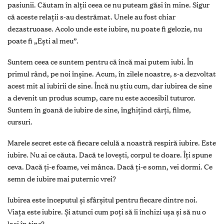
pasiunii. Căutam în alţii ceea ce nu puteam găsi în mine. Sigur
că aceste relaţii s-au destrămat. Unele au fost chiar
dezastruoase. Acolo unde este iubire, nu poate fi gelozie, nu
poate fi „Ești al meu”.
Suntem ceea ce suntem pentru că încă mai putem iubi. În
primul rând, pe noi înșine. Acum, în zilele noastre, s-a dezvoltat
acest mit al iubirii de sine. Încă nu știu cum, dar iubirea de sine
a devenit un produs scump, care nu este accesibil tuturor.
Suntem în goană de iubire de sine, înghiţind cărţi, filme,
cursuri.
Marele secret este că fiecare celulă a noastră respiră iubire. Este
iubire. Nu ai ce căuta. Dacă te lovești, corpul te doare. Îţi spune
ceva. Dacă ţi-e foame, vei mânca. Dacă ţi-e somn, vei dormi. Ce
semn de iubire mai puternic vrei?
Iubirea este începutul și sfârșitul pentru fiecare dintre noi.
Viaţa este iubire. Și atunci cum poţi să îi închizi ușa și să nu o
lași în tine?