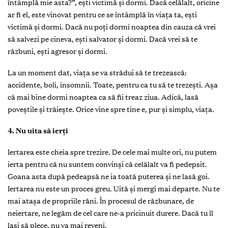
întâmplă mie asta?”, ești victimă și dormi. Dacă celălalt, oricine
ar fi el, este vinovat pentru ce se întâmplă în viaţa ta, ești
victimă și dormi. Dacă nu poţi dormi noaptea din cauza că vrei
să salvezi pe cineva, ești salvator și dormi. Dacă vrei să te
răzbuni, ești agresor și dormi.
La un moment dat, viaţa se va strădui să te trezească:
accidente, boli, insomnii. Toate, pentru ca tu să te trezești. Așa
că mai bine dormi noaptea ca să fii treaz ziua. Adică, lasă
poveștile și trăiește. Orice vine spre tine e, pur și simplu, viaţa.
4. Nu uita să ierţi
Iertarea este cheia spre trezire. De cele mai multe ori, nu putem
ierta pentru că nu suntem convinși că celălalt va fi pedepsit.
Goana asta după pedeapsă ne ia toată puterea și ne lasă goi.
Iertarea nu este un proces greu. Uită și mergi mai departe. Nu te
mai atașa de propriile răni. În procesul de răzbunare, de
neiertare, ne legăm de cel care ne-a pricinuit durere. Dacă tu îl
lași să plece, nu va mai reveni.