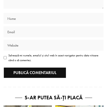
Salvează-mi numele, emailul și situl web în acest navigator pentru data viitoare
când o să comentez.
S-AR PUTEA SĂ-ȚI PLACĂ