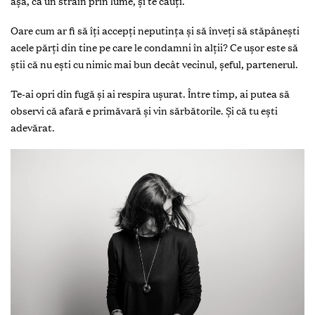
așa, ca un străin prin lume, și te cauţi.
Oare cum ar fi să îţi accepţi neputinţa și să înveţi să stăpânești
acele părţi din tine pe care le condamni în alţii? Ce ușor este să
știi că nu ești cu nimic mai bun decât vecinul, șeful, partenerul.
Te-ai opri din fugă și ai respira ușurat. Între timp, ai putea să
observi că afară e primăvară și vin sărbătorile. Și că tu ești
adevărat.