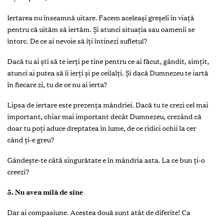
Iertarea nu înseamnă uitare. Facem aceleași greșeli în viaţă
pentru că uităm să iertăm. Și atunci situaţia sau oamenii se
întorc. De ce ai nevoie să îţi întinezi sufletul?
Dacă tu ai ști să te ierţi pe tine pentru ce ai făcut, gândit, simţit,
atunci ai putea să îi ierţi și pe ceilalţi. Și dacă Dumnezeu te iartă
în fiecare zi, tu de ce nu ai ierta?
Lipsa de iertare este prezenţa mândriei. Dacă tu te crezi cel mai
important, chiar mai important decât Dumnezeu, crezând că
doar tu poţi aduce dreptatea în lume, de ce ridici ochii la cer
când ţi-e greu?
Gândește-te câtă singurătate e în mândria asta. La ce bun ţi-o
creezi?
5. Nu avea milă de sine
Dar ai compasiune. Acestea două sunt atât de diferite! Ca