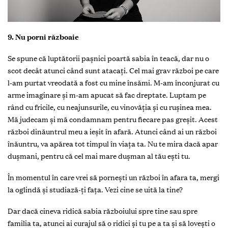
9. Nu porni războaie
Se spune că luptătorii pașnici poartă sabia în teacă, dar nu o
scot decât atunci când sunt atacaţi. Cel mai grav război pe care
l-am purtat vreodată a fost cu mine însămi. M-am înconjurat cu
arme imaginare și m-am apucat să fac dreptate. Luptam pe
rând cu fricile, cu neajunsurile, cu vinovăţia și cu rușinea mea.
Mă judecam și mă condamnam pentru fiecare pas greșit. Acest
război dinăuntrul meu a ieșit în afară. Atunci când ai un război
înăuntru, va apărea tot timpul în viaţa ta. Nu te mira dacă apar
dușmani, pentru că cel mai mare dușman al tău ești tu.
În momentul în care vrei să pornești un război în afara ta, mergi
la oglindă și studiază-ţi faţa. Vezi cine se uită la tine?
Dar dacă cineva ridică sabia războiului spre tine sau spre
familia ta, atunci ai curajul să o ridici și tu pe a ta și să lovești o