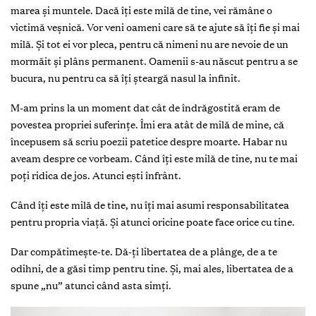
marea și muntele. Dacă îţi este milă de tine, vei rămâne o
victimă veșnică. Vor veni oameni care să te ajute să îţi fie și mai
milă. Și tot ei vor pleca, pentru că nimeni nu are nevoie de un
mormăit și plâns permanent. Oamenii s-au născut pentru a se
bucura, nu pentru ca să îţi șteargă nasul la infinit.
M-am prins la un moment dat cât de îndrăgostită eram de
povestea propriei suferinţe. Îmi era atât de milă de mine, că
începusem să scriu poezii patetice despre moarte. Habar nu
aveam despre ce vorbeam. Când îţi este milă de tine, nu te mai
poţi ridica de jos. Atunci ești înfrânt.
Când îţi este milă de tine, nu îţi mai asumi responsabilitatea
pentru propria viaţă. Și atunci oricine poate face orice cu tine.
Dar compătimește-te. Dă-ţi libertatea de a plânge, de a te
odihni, de a găsi timp pentru tine. Și, mai ales, libertatea de a
spune „nu” atunci când asta simţi.