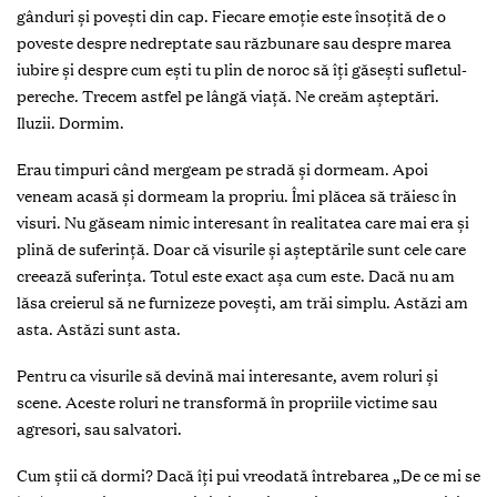
gânduri și povești din cap. Fiecare emoţie este însoţită de o
poveste despre nedreptate sau răzbunare sau despre marea
iubire și despre cum ești tu plin de noroc să îţi găsești sufletul-
pereche. Trecem astfel pe lângă viaţă. Ne creăm așteptări.
Iluzii. Dormim.
Erau timpuri când mergeam pe stradă și dormeam. Apoi
veneam acasă și dormeam la propriu. Îmi plăcea să trăiesc în
visuri. Nu găseam nimic interesant în realitatea care mai era și
plină de suferinţă. Doar că visurile și așteptările sunt cele care
creează suferinţa. Totul este exact așa cum este. Dacă nu am
lăsa creierul să ne furnizeze povești, am trăi simplu. Astăzi am
asta. Astăzi sunt asta.
Pentru ca visurile să devină mai interesante, avem roluri și
scene. Aceste roluri ne transformă în propriile victime sau
agresori, sau salvatori.
Cum știi că dormi? Dacă îţi pui vreodată întrebarea „De ce mi se