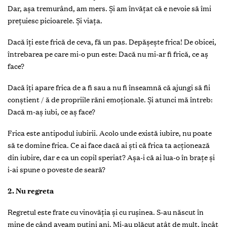
Dar, așa tremurând, am mers. Și am învăţat că e nevoie să îmi
preţuiesc picioarele. Și viaţa.
Dacă îţi este frică de ceva, fă un pas. Depășește frica! De obicei,
întrebarea pe care mi-o pun este: Dacă nu mi-ar fi frică, ce aș
face?
Dacă îţi apare frica de a fi sau a nu fi înseamnă că ajungi să fii
conștient / ă de propriile răni emoţionale. Și atunci mă întreb:
Dacă m-aș iubi, ce aș face?
Frica este antipodul iubirii. Acolo unde există iubire, nu poate
să te domine frica. Ce ai face dacă ai ști că frica ta acţionează
din iubire, dar e ca un copil speriat? Așa-i că ai lua-o în braţe și
i-ai spune o poveste de seară?
2. Nu regreta
Regretul este frate cu vinovăţia și cu rușinea. S-au născut în
mine de când aveam puţini ani. Mi-au plăcut atât de mult, încât