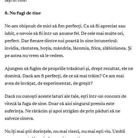
8. Nu fugi de tine
Ne-am obișnuit de mici să fim perfecţi. Ca să fii apreciat sau
iubit, e nevoie să fii într-un anume fel. De cele mai multe ori,
perfect. Dar fiecare dintre noi poartă în sine întunericul:
invidia, răutatea, hoţia, mândria, lăcomia, frica, slăbiciunea. Și
pe astea nu vrem să le vedem.
Ajungem să fugim de propriile trăsături și, drept rezultat, ele ne
domină. Dacă am fi perfecţi, de ce să mai trăim? Ce am mai
avea de învăţat, de experimentat, de greșit?
Dacă nu cunoști aceste laturi ale tale, ești într-un concurs de
viteză la fuga de sine. Doar că aici singurul premiu este
suferinţa. Ne rătăcim și apoi strigăm de prin păduri să ne
salveze cineva.
Nu îţi mai știi dorinţele, nu mai visezi, nu mai ești viu. Umbli