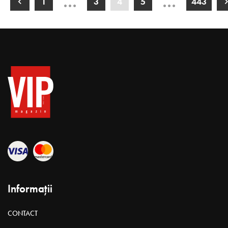
…
…
1
3
4
5
443
Informații
CONTACT