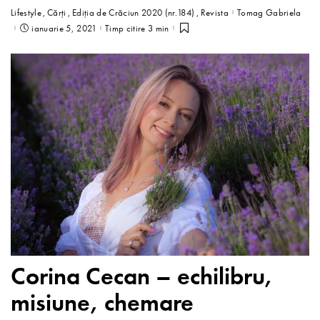
Lifestyle
Cărți
Ediția de Crăciun 2020 (nr.184)
Revista
Tomag Gabriela
ianuarie 5, 2021
Timp citire 3 min
Corina Cecan – echilibru,
misiune, chemare