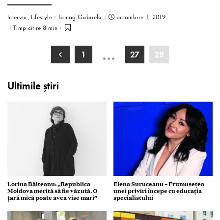
Interviu
Lifestyle
Tomag Gabriela
octombrie 1, 2019
Timp citire 8 min
…
1
27
28
Ultimile știri
Lorina Bălteanu: „Republica
Elena Suruceanu – Frumusețea
Moldova merită să fie văzută. O
unei priviri începe cu educația
țară mică poate avea vise mari”
specialistului