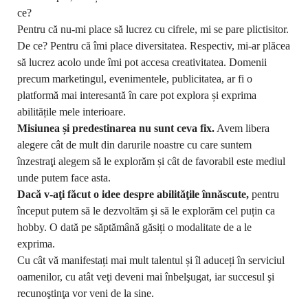
ce?
Pentru că nu-mi place să lucrez cu cifrele, mi se pare plictisitor.
De ce?
Pentru că îmi place diversitatea. Respectiv, mi-ar plăcea
să lucrez acolo unde îmi pot accesa creativitatea. Domenii
precum marketingul, evenimentele, publicitatea, ar fi o
platformă mai interesantă în care pot explora și exprima
abilitățile mele interioare.
Misiunea și predestinarea nu sunt ceva fix.
Avem libera
alegere cât de mult din darurile noastre cu care suntem
înzestraţi alegem să le explorăm și cât de favorabil este mediul
unde putem face asta.
Dacă v-aţi făcut o idee despre abilităţile înnăscute,
pentru
început putem să le dezvoltăm şi să le explorăm cel puțin ca
hobby. O dată pe săptămână găsiți o modalitate de a le
exprima.
Cu cât vă manifestați mai mult talentul și îl aduceți în serviciul
oamenilor, cu atât veţi deveni mai înbelşugat, iar succesul şi
recunoştinţa vor veni de la sine.