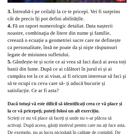
3.
Întreabă-i pe ceilalți la ce te pricepi. Vei fi surprins
cât de precis îți pot defini abilitățile.
4.
Fă un raport numerologic detaliat. Data nașterii
noastre, combinaţia de litere din nume şi
familie,
creează o ecuație a geometriei sacre care ne definește
ca personalitate, însă ne poate da şi
nişte răspunsuri
legate de misiunea sufletului.
5.
Gândește-te și scrie ce ai vrea să faci dacă ai avea toți
banii din lume. După ce ai călători în
jurul ei și ai
cumpăra tot la ce ai visat, ai fi oricum interesat să faci şi
să te ocupi cu ceva care să-
ți aducă bucurie și
satisfacție. Ce ar fi asta?
Dacă totuşi vă este dificil să identificați ceea ce vă place și
la ce vă pricepeți, puteți folosi un alt exercițiu.
Scrieți ce nu vă place să faceți și unde nu v-ar plăcea să
activați. După aceea, găsiți motivul pentru care nu ați face asta.
De exemplu, nu aș lucra niciodată în calitate de contabil. De