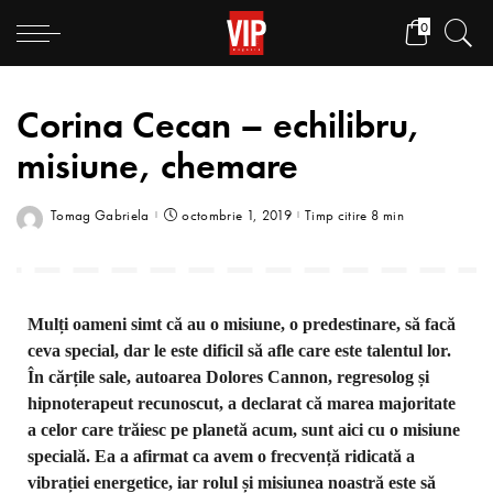
0
Corina Cecan – echilibru,
misiune, chemare
Tomag Gabriela
octombrie 1, 2019
Timp citire 8 min
Mulți oameni simt că au o misiune, o predestinare, să facă
ceva special, dar le este dificil să afle care este talentul lor.
În cărțile sale, autoarea Dolores Cannon, regresolog și
hipnoterapeut recunoscut, a declarat că marea majoritate
a celor care trăiesc pe planetă acum, sunt aici cu o misiune
specială. Ea a afirmat ca avem o frecvență ridicată a
vibrației energetice, iar rolul și misiunea noastră este să