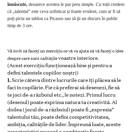
înnăscute,
deoarece acestea le par prea simple. Cu toții credem
că „talentul” este ceva sofisticat și foarte evident, cum ar fi să
poți picta un tablou ca Picasso sau să ţii un discurs în public
timp de 3 ore.
Vă invit să faceți un exercițiu ce vă va ajuta să vă faceți o idee
voastre interiore.
despre care sunt calităţile
(Acest exercițiu funcționează bine și pentru a
defini talentele copiilor noștri)
1.
Scrie câteva dintre lucrurile care îţi plăcea să le
faci în copilărie. Fie că preferai să desenezi,
fie să
te joci de-a războiul etc., le notezi. Primul lucru
(desenul) poate exprima natura ta
creativită. Al
doilea (jocul de-a războiul) poate fi „expresia”
talentului tău, poate defini
competitivitatea,
ambiția, calităţile de lider. Împreună luate, aceste
caracteristici creează o
combinație foarte