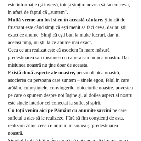
este informație (şi invers), totuși simțim nevoia să facem ceva,
în afară de faptul că
„
suntem”.
Multă vreme am fost si eu în această căutare.
Știu cât de
frustrant este când simți că eşti menit să faci ceva, dar nu știi
exact ce anume. Simți că eşti bun la multe lucruri, dar, în
același timp, nu ştii la ce anume mai exact.
Ceea ce am realizat este că asociem în mare măsură
predestinarea sau misiunea cu cariera sau munca noastră.
Dar
misiunea noastră nu ţine doar de aceasta.
Există două aspecte ale noastre,
personalitatea noastră,
asocierea cu persoana care suntem – sinele egou, felul în care
arătăm, cunoștințele, convingerile, obiceiurile noastre, povestea
pe care o spunem despre noi înșine şi, al doilea aspect al nostru
este sinele interior cel conectat la suflet și spirit.
Cu toții venim aici pe Pământ cu anumite sarcini
pe care
sufletul a ales să le realizeze. Fără să fim conștienți de asta,
realizam zilnic ceea ce numim misiunea și predestinarea
noastră.
Simplul fapt că trăim, înseamnă că deja ne realizăm misiunea.