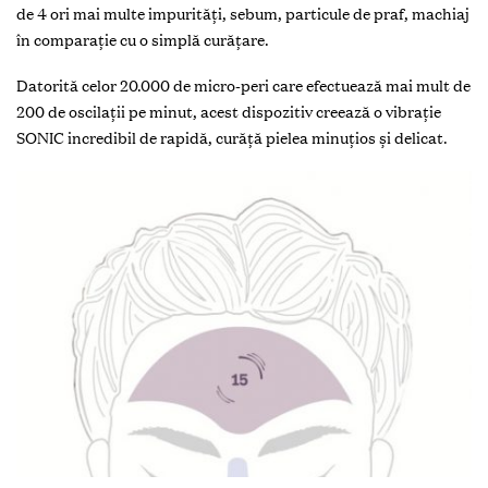
de 4 ori mai multe impurități, sebum, particule de praf, machiaj
în comparație cu o simplă curățare.
Datorită celor 20.000 de micro-peri care efectuează mai mult de
200 de oscilații pe minut, acest dispozitiv creează o vibrație
SONIC incredibil de rapidă, curăță pielea minuțios și delicat.