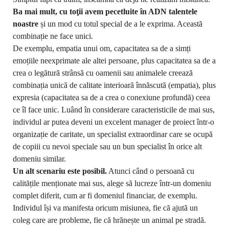
Ba mai mult, cu toţii avem pecetluite în ADN talentele
noastre
și un mod cu totul special de a le exprima. Această
combinație ne face unici.
De exemplu, empatia unui om, capacitatea sa de a simți
emoțiile neexprimate ale altei persoane, plus capacitatea sa de a
crea o legătură strânsă cu oamenii sau animalele creează
combinația unică de calitate interioară înnăscută (empatia), plus
expresia (capacitatea sa de a crea o conexiune profundă) ceea
ce îl face unic. Luând în considerare caracteristicile de mai sus,
individul ar putea deveni un excelent manager de proiect într-o
organizație de caritate, un specialist extraordinar care se ocupă
de copiii cu nevoi speciale sau un bun specialist în orice alt
domeniu similar.
Un alt scenariu este posibil.
Atunci când o persoană cu
calitățile menționate mai sus, alege să lucreze într-un domeniu
complet diferit, cum ar fi domeniul financiar, de exemplu.
Individul își va manifesta oricum misiunea, fie că ajută un
coleg care are probleme, fie că hrănește un animal pe stradă.