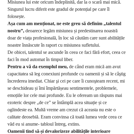
Misiunea lui este oricum îndeplinită, dar la o scară mai mică.
Singurul lucru diferit este gradul de potențial pe care îl
folosește.
Așa cum am menționat, ne este greu să definim „talentul
nostru”,
deoarece legăm misiunea și predestinarea noastră
doar de viața profesională, în loc să căutăm care sunt abilitățile
noastre înnăscute în raport cu misiunea sufletului.
De obicei, talentul se ascunde în ceea ce faci fără efort, ceea ce
faci în mod automat în timpul liber.
Pentru a vă da exemplul meu,
de când eram mică am avut
capacitatea să leg conexiuni profunde cu oamenii și să le câştig
încrederea imediat. Chiar şi cei pe care îi cunoşteam recent, mi
se deschideau și îmi împărtășeau sentimentele, problemele,
emoțiile lor cele mai profunde. Eu le ofeream un răspuns mai
ezoteric despre „de ce” se întâmplă acea situație și ce
oglindeste ea. Multă vreme am crezut că aceasta nu este o
calitate deosebiă. Eram convinsa că toată lumea vede ceea ce
văd eu si anume- tabloul întreg, extins.
Oamenii tind să-și devalorizeze abilitățile interioare