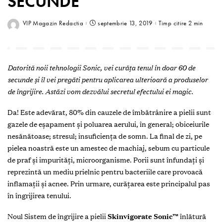
SECUNDE
VIP Magazin Redactia
septembrie 13, 2019
Timp citire 2 min
Datorită noii tehnologii Sonic, vei curăța tenul în doar 60 de
secunde și îl vei pregăti pentru aplicarea ulterioară a produselor
de îngrijire. Astăzi vom dezvălui secretul efectului ei magic.
Da! Este adevărat, 80% din cauzele de îmbătrânire a pielii sunt
gazele de eșapament și poluarea aerului, în general; obiceiurile
nesănătoase; stresul; insuficiența de somn. La final de zi, pe
pielea noastră este un amestec de machiaj, sebum cu particule
de praf și impurități, microorganisme. Porii sunt înfundați și
reprezintă un mediu prielnic pentru bacteriile care provoacă
inflamații și acnee. Prin urmare, curățarea este principalul pas
în îngrijirea tenului.
Noul Sistem de îngrijire a pielii
Skinvigorate Sonic™
înlătură