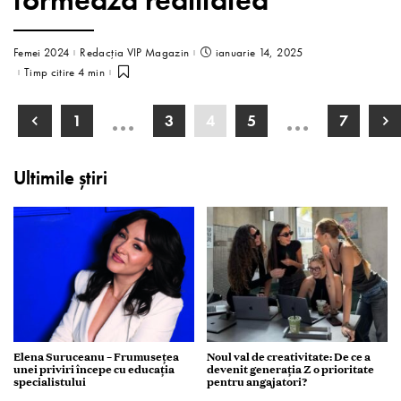
Femei 2024
Redacția VIP Magazin
ianuarie 14, 2025
Timp citire 4 min
…
…
1
3
4
5
7
Ultimile știri
Elena Suruceanu – Frumusețea
Noul val de creativitate: De ce a
unei priviri începe cu educația
devenit generația Z o prioritate
specialistului
pentru angajatori?