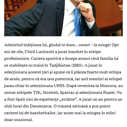
Admirînd înălţimea lui, gîndul te duce… corect – la minge! Opt
ani de zile, Chiril Lucinschi a jucat baschet în echipe
profesioniste. Cariera sportivă o începe atunci cînd familia lui
se stabileşte cu traiul în Tadjikistan (1985). A jucat în
selecţionata acestei ţări şi spune că îi plăcea foarte mult echipa
de acolo, pentru că era una puternică, iar unii membri ai echipei
jucau chiar în selecţionata URSS. După revenirea la Moscova, au
urmat echipele ŢSK, Stroiteli, Spartac şi selecţionata Rusiei. Nu
a fost lipsit nici de experienţe „străine”. A jucat un an pentru un
club local din Danemarca. O traumă serioasă a pus punct
carierei lui de baschetbalist, iar acum mai ia mingea în mîini
doar ocazional.