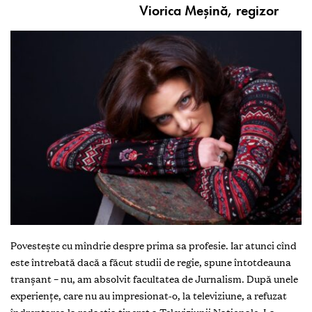
Viorica Meşină, regizor
Povesteşte cu mîndrie despre prima sa profesie. Iar atunci cînd
este întrebată dacă a făcut studii de regie, spune întotdeauna
tranşant – nu, am absolvit facultatea de Jurnalism. După unele
experienţe, care nu au impresionat-o, la televiziune, a refuzat