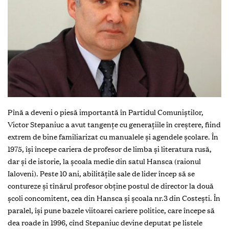
Pînă a deveni o piesă importantă în Partidul Comuniştilor,
Victor Stepaniuc a avut tangenţe cu generaţiile în creştere, fiind
extrem de bine familiarizat cu manualele şi agendele şcolare. În
1975, îşi începe cariera de profesor de limba şi literatura rusă,
dar şi de istorie, la şcoala medie din satul Hansca (raionul
Ialoveni). Peste 10 ani, abilităţile sale de lider încep să se
contureze şi tînărul profesor obţine postul de director la două
şcoli concomitent, cea din Hansca şi şcoala nr.3 din Costeşti. În
paralel, îşi pune bazele viitoarei cariere politice, care începe să
dea roade în 1996, cînd Stepaniuc devine deputat pe listele