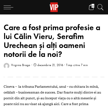
0
Care a fost prima profesie a
lui Călin Vieru, Serafim
Urechean și alți oameni
notorii de la noi?
Virginia Braga
decembrie 21, 2016
Timp citire 7 min
Cineva – la tribuna Parlamentului, unul – cu chitara în mînă,
celălalt – businessman de succes. Dar foarte mulţi dintre ei au
pornit din alt punct, şi-au început viaţa cu o altă meserie şi
poate nici nu au visat să ajungă aici. Care a fost prima