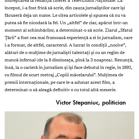
îndreptarea la redacţia tineret a Televiziunii Naţionale. La
început, i-a fost frică să scrie, din cauza jurnaliştilor care îşi
făcuseră deja un nume. Le citea articolele şi spunea că nu va
putea să fie nicodată la fel. Un „altfel” de ziar, apărut într-un
moment al schimbărilor, a determinat-o să scrie. Ziarul „Sfatul
Ţării” a fost cea mai frumoasă experienţă a ei în jurnalism, care
i-a format, de altfel, caracterul. A lucrat în condiţii „nocive”,
alături de o mulţime de jurnalişti talentaţi şi cu un regim de
muncă infernal (de la 8 dimineaţa, pînă la 3 noaptea). Renunţă,
însă, la o carieră în jurnalism şi îşi face debutul în regie, în 1992,
cu filmul de scurt metraj „Copiii măcelarului”. Mulţimea de
premii internaţionale, pe care le-a adunat acest film, a
determinat-o să aleagă definitiv o cu totul altă meserie.
Victor Stepaniuc, politician