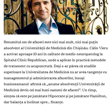
Renumitul om de afaceri este nici mai mult, nici mai puţin
absolvent al Universităţii de Medicină din Chişinău. Călin Vieru
a activat aproape 10 ani în calitate de medic-neuropatolog la
Spitalul Clinic Republican, unde a aplicat în practică metodele
de tratament cu acupunctură. Deşi s-ar părea că studiile
superioare la Universitatea de Medicină nu ar avea tangenţe cu
managementul şi administrarea afacerilor, însuşi
businessmanul afirmă că „anume absolvenţii Universităţii de
Medicină devin cei mai buni oameni de afaceri”. Un timp,
simţea că este pe jumătate Hipocrate şi pe jumătate Hamilton,
dar balanţa a înclinat spre… finanţe.