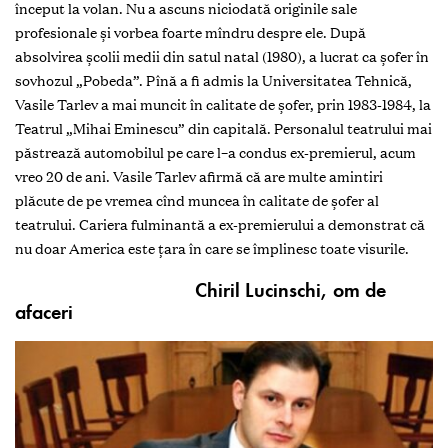
început la volan. Nu a ascuns niciodată originile sale
profesionale şi vorbea foarte mîndru despre ele. După
absolvirea şcolii medii din satul natal (1980), a lucrat ca şofer în
sovhozul „Pobeda”. Pînă a fi admis la Universitatea Tehnică,
Vasile Tarlev a mai muncit în calitate de şofer, prin 1983-1984, la
Teatrul „Mihai Eminescu” din capitală. Personalul teatrului mai
păstrează automobilul pe care l–a condus ex-premierul, acum
vreo 20 de ani. Vasile Tarlev afirmă că are multe amintiri
plăcute de pe vremea cînd muncea în calitate de şofer al
teatrului. Cariera fulminantă a ex-premierului a demonstrat că
nu doar America este ţara în care se împlinesc toate visurile.
Chiril Lucinschi, om de
afaceri