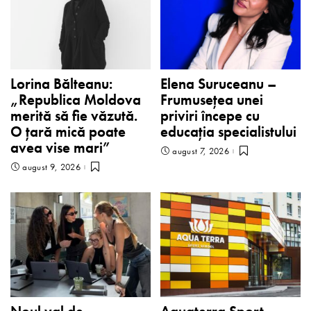
Lorina Bălteanu:
Elena Suruceanu –
„Republica Moldova
Frumusețea unei
merită să fie văzută.
priviri începe cu
O țară mică poate
educația specialistului
avea vise mari”
august 7, 2026
august 9, 2026