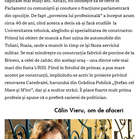
capitalei mai mulţi ani. Astăzi, nu oboseşte să se certe în
Parlament cu comuniştii şi conduce o fracţiune parlamentară
din opoziţie. De fapt „povestea lui profesională” a început acum
circa 40 de ani, cînd acesta a decis să-şi facă studiile la
Universitatea tehnică, alegîndu-şi specialitatea de constructor.
Primul lui obiect de muncă a fost uzina de automobile din
Toliati, Rusia, unde a muncit în timp ce îşi făcea serviciul
militar. Se mai mîndreşte cu construcţia fabricii de porcine de la
Briceni, a celei de zahăr, din acelaşi oraş – una dintre cele mai
mari din fosta URSS. Fiind în fotoliul de primar, a pus mare
accent pe construcţii, implicîndu-se activ în proiecte privind
renovarea Catedralei, havuzului din Grădina Publică „Ştefan cel
Mare şi Sfînt”, dar şi a multor străzi. Îi place foarte mult prima
profesie şi spune că o preferă carierei de politician.
Călin Vieru, om de afaceri