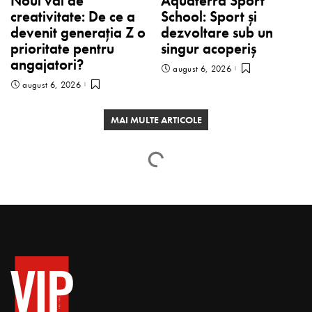
Noul val de
Aquaterra Sport
creativitate: De ce a
School: Sport și
devenit generația Z o
dezvoltare sub un
prioritate pentru
singur acoperiș
angajatori?
august 6, 2026
august 6, 2026
MAI MULTE ARTICOLE