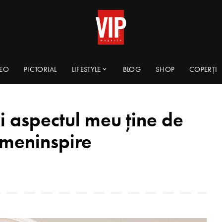
DEO
PICTORIAL
LIFESTYLE
BLOG
SHOP
COPERȚI
i aspectul meu ține de
meninspire