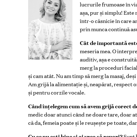
lucrurile frumoase în vi
așa, pur și simplu! Este
într-o căsnicie în care a
prin munca continuă asup
Cât de importantă est
meseria mea. O interpret
auditiv, așa e construit
merg la proceduri facia
și cam atât. Nu am timp să merg la masaj, deș
Am grijă la alimentație și, neapărat, respect 
și pentru corzile vocale.
Când înțelegem cum să avem grijă corect de
medic doar atunci când ne doare tare, doar 
că da, femeia poate și le reușește pe toate, dar
Cu ce nu ești bine și ai vrea să repari?
Sunt b