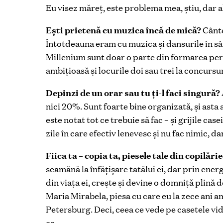
Eu visez măreț, este problema mea, știu, dar al
Ești prietenă cu muzica încă de mică?
Cânte
Întotdeauna eram cu muzica și dansurile în sân
Millenium sunt doar o parte din formarea pers
ambițioasă și locurile doi sau trei la concurs
Depinzi de un orar sau tu ți-l faci singură?
nici 20%. Sunt foarte bine organizată, și asta
este notat tot ce trebuie să fac – și grijile cas
zile în care efectiv lenevesc și nu fac nimic, da
Fiica ta – copia ta, piesele tale din copilări
seamănă la înfățișare tatălui ei, dar prin ene
din viața ei, crește și devine o domniță plină 
Maria Mirabela, piesa cu care eu la zece ani a
Petersburg. Deci, ceea ce vede pe casetele vide
ea.