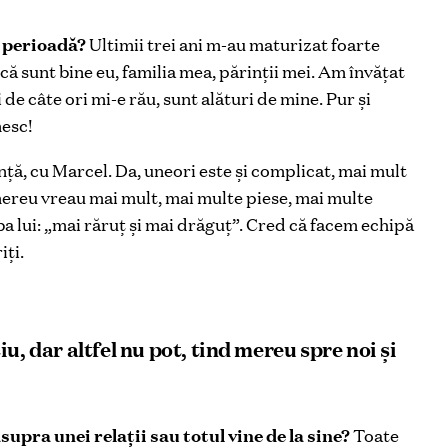
a perioadă?
Ultimii trei ani m-au maturizat foarte
 sunt bine eu, familia mea, părinții mei. Am învățat
de câte ori mi-e rău, sunt alături de mine. Pur și
mesc!
ță, cu Marcel. Da, uneori este și complicat, mai mult
mereu vreau mai mult, mai multe piese, mai multe
ba lui: „mai răruț și mai drăguț”. Cred că facem echipă
iți.
u, dar altfel nu pot, tind mereu spre noi și
upra unei relații sau totul vine de la sine?
Toate