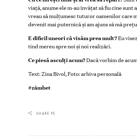
viață, anume ele m-au învățat să fiu cine sunt
vreau să mulțumesc tuturor oamenilor care m-
devenit mai puternică și am ajuns să mă prețui
E dificil uneori că visăm prea mult?
Eu visez
tind mereu spre noi și noi realizări.
Ce piesă asculți acum?
Dacă vorbim de acum,
Text: Zina Bivol, Foto: arhiva personală
#zâmbet
SHARE PE