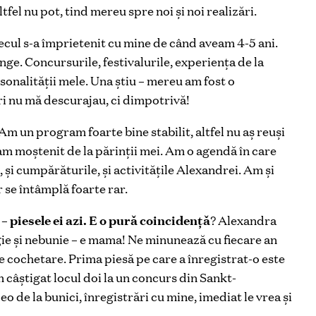
tfel nu pot, tind mereu spre noi și noi realizări.
cul s-a împrietenit cu mine de când aveam 4-5 ani.
ge. Concursurile, festivalurile, experiența de la
onalității mele. Una știu – mereu am fost o
uri nu mă descurajau, ci dimpotrivă!
Am un program foarte bine stabilit, altfel nu aș reuși
 am moștenit de la părinții mei. Am o agendă în care
ei, și cumpărăturile, și activitățile Alexandrei. Am și
r se întâmplă foarte rar.
e – piesele ei azi. E o pură coincidență
? Alexandra
rgie și nebunie – e mama! Ne minunează cu fiecare an
de cochetare. Prima piesă pe care a înregistrat-o este
m câștigat locul doi la un concurs din Sankt-
o de la bunici, înregistrări cu mine, imediat le vrea și