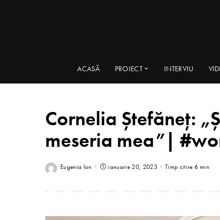
ACASĂ
PROIECT
INTERVIU
VI
Cornelia Ștefăneț: „Ș
meseria mea”| #wo
Eugenia Ion
ianuarie 20, 2023
Timp citire 6 min