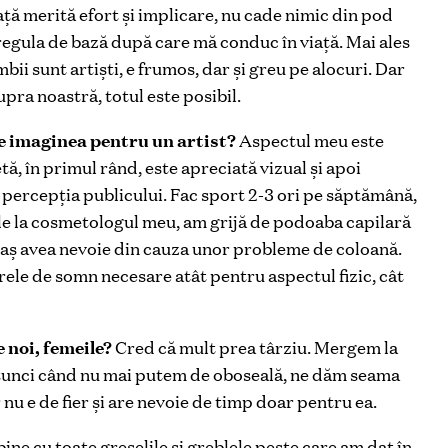
ață merită efort și implicare, nu cade nimic din pod
 regula de bază după care mă conduc în viață. Mai ales
mbii sunt artiști, e frumos, dar și greu pe alocuri. Dar
ra noastră, totul este posibil.
e imaginea pentru un artist?
Aspectul meu este
ă, în primul rând, este apreciată vizual și apoi
ă percepția publicului. Fac sport 2-3 ori pe săptămână,
le la cosmetologul meu, am grijă de podoaba capilară
i aș avea nevoie din cauza unor probleme de coloană.
orele de somn necesare atât pentru aspectul fizic, cât
 noi, femeile?
Cred că mult prea târziu. Mergem la
atunci când nu mai putem de oboseală, ne dăm seama
 nu e de fier și are nevoie de timp doar pentru ea.
ine cu toate greșelile și greblele peste care am dat în