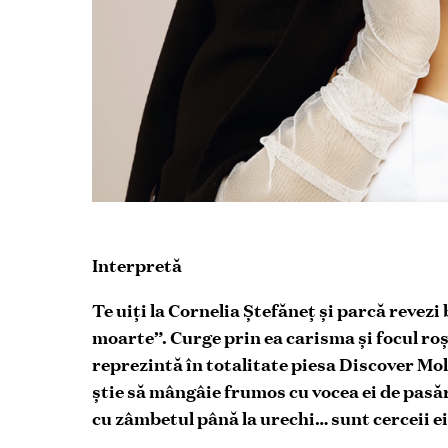
Interpretă
Te uiți la Cornelia Ștefăneț și parcă revezi
moarte”. Curge prin ea carisma și focul ro
reprezintă în totalitate piesa Discover Mo
știe să mângâie frumos cu vocea ei de pasă
cu zâmbetul până la urechi… sunt cerceii ei