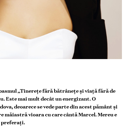
 basmul „Tinerețe fără bătrânețe și viață fără de
șu. Este mai mult decât un energizant. O
ldova, deoarece se vede parte din acest pământ și
re măiastră vioara cu care cântă Marcel. Mereu e
 preferați.