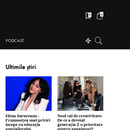
0
0
PODCAST
Ultimile știri
Elena Suruceanu –
Noul val de creativitate:
Frumusețea unei priviri
De ce a devenit
începe cu educația
generația Z o prioritate
specialistului
pentru angajatori?