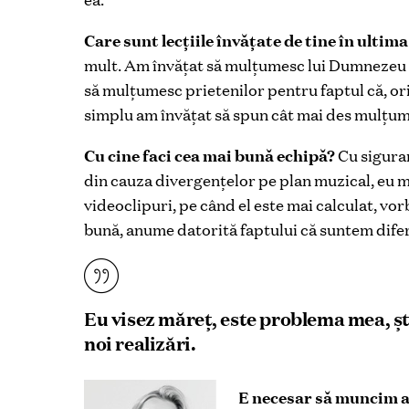
Care sunt lecțiile învățate de tine în ultim
mult. Am învățat să mulțumesc lui Dumnezeu că
să mulțumesc prietenilor pentru faptul că, ori 
simplu am învățat să spun cât mai des mulțu
Cu cine faci cea mai bună echipă?
Cu siguran
din cauza divergențelor pe plan muzical, eu 
videoclipuri, pe când el este mai calculat, vor
bună, anume datorită faptului că suntem difer
Eu visez măreț, este problema mea, ști
noi realizări.
E necesar să muncim as