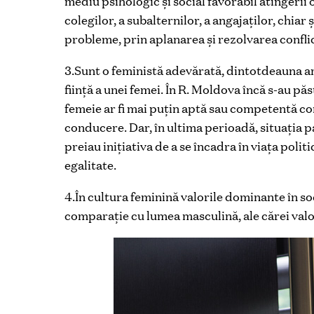
mediu psihologic şi social favorabil atingerii
colegilor, a subalternilor, a angajaților, chiar
probleme, prin aplanarea şi rezolvarea conflic
3.Sunt o feministă adevărată, dintotdeauna am c
ființă a unei femei. În R. Moldova încă s-au pă
femeie ar fi mai puțin aptă sau competentă com
conducere. Dar, în ultima perioadă, situația p
preiau inițiativa de a se încadra în viața polit
egalitate.
4.În cultura feminină valorile dominante în soc
comparație cu lumea masculină, ale cărei valo