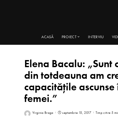
ACASĂ
PROIECT
INTERVIU
VI
Elena Bacalu: „Sunt 
din totdeauna am crezu
capacitățile ascunse î
femei.”
Virginia Braga
septembrie 15, 2017
Timp citire 5 mi