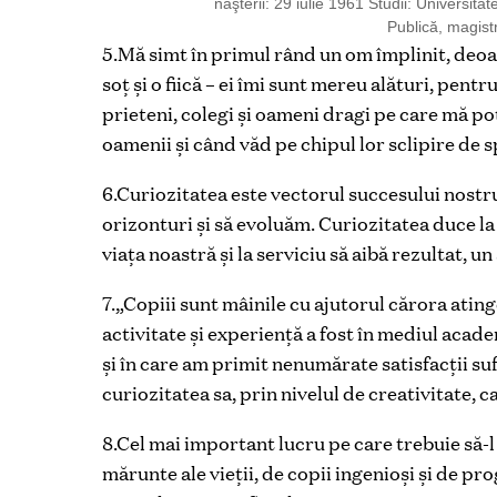
naşterii: 29 iulie 1961 Studii: Universit
Publică, magistr
5.Mă simt în primul rând un om împlinit, deoa
soț și o fiică – ei îmi sunt mereu alături, pent
prieteni, colegi și oameni dragi pe care mă po
oamenii și când văd pe chipul lor sclipire de 
6.Curiozitatea este vectorul succesului nostr
orizonturi și să evoluăm. Curiozitatea duce la 
viața noastră și la serviciu să aibă rezultat, un
7.„Copiii sunt mâinile cu ajutorul cărora ati
activitate și experiență a fost în mediul acad
și în care am primit nenumărate satisfacții sufl
curiozitatea sa, prin nivelul de creativitate, 
8.Cel mai important lucru pe care trebuie să-
mărunte ale vieții, de copii ingenioși și de pro