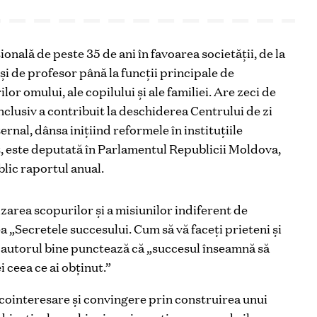
onală de peste 35 de ani în favoarea societății, de la
și de profesor până la funcții principale de
or omului, ale copilului și ale familiei. Are zeci de
clusiv a contribuit la deschiderea Centrului de zi
ernal, dânsa inițiind reformele în instituțiile
ent, este deputată în Parlamentul Republicii Moldova,
lic raportul anual.
zarea scopurilor și a misiunilor indiferent de
 „Secretele succesului. Cum să vă faceți prieteni și
re autorul bine punctează că „succesul înseamnă să
i ceea ce ai obţinut.”
e cointeresare și convingere prin construirea unui