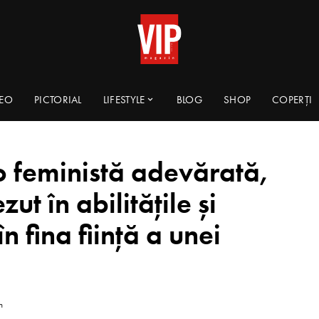
DEO
PICTORIAL
LIFESTYLE
BLOG
SHOP
COPERȚI
o feministă adevărată,
t în abilitățile și
n fina ființă a unei
n