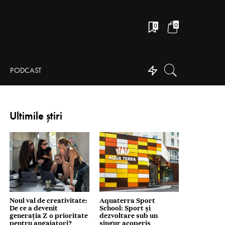
0
0
PODCAST
Ultimile știri
Noul val de creativitate:
Aquaterra Sport
De ce a devenit
School: Sport și
generația Z o prioritate
dezvoltare sub un
pentru angajatori?
singur acoperiș