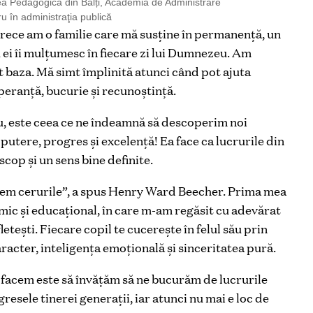
atea Pedagogică din Bălți, Academia de Administrare
u în administraţia publică
rece am o familie care mă susține în permanență, un
ru ei îi mulțumesc în fiecare zi lui Dumnezeu. Am
t baza. Mă simt împlinită atunci când pot ajuta
speranță, bucurie și recunoștință.
u, este ceea ce ne îndeamnă să descoperim noi
putere, progres și excelență! Ea face ca lucrurile din
 scop și un sens bine definite.
ngem cerurile”, a spus Henry Ward Beecher. Prima mea
emic și educațional, în care m-am regăsit cu adevărat
etești. Fiecare copil te cucerește în felul său prin
caracter, inteligența emoțională și sinceritatea pură.
l facem este să învățăm să ne bucurăm de lucrurile
gresele tinerei generații, iar atunci nu mai e loc de