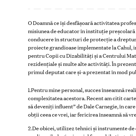
O Doamnă ce își desfășoară activitatea profesi
misiunea de educator în instituție preșcolară 
conducere în structuri de protecție a drepturil
proiecte grandioase implementate la Cahul, in
pentru Copii cu Dizabilități și a Centrului Mat
rezidențiale și multe alte activități. În prez
primul deputat care și-a prezentat în mod pub
1.Pentru mine personal, succes înseamnă reali
complexitatea acestora. Recent am citit cartea
să deveniți influent” de Dale Carnegie, în ca
obţii ceea ce vrei, iar fericirea înseamnă să vre
2.De obicei, utilizez tehnici și instrumente d