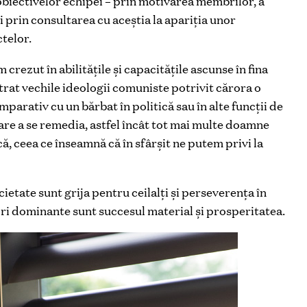
 obiectivelor echipei – prin motivarea membrilor, a
 și prin consultarea cu aceștia la apariţia unor
telor.
rezut în abilitățile și capacitățile ascunse în fina
strat vechile ideologii comuniste potrivit cărora o
parativ cu un bărbat în politică sau în alte funcții de
are a se remedia, astfel încât tot mai multe doamne
ică, ceea ce înseamnă că în sfârșit ne putem privi la
ietate sunt grija pentru ceilalţi şi perseverenţa în
ri dominante sunt succesul material şi prosperitatea.