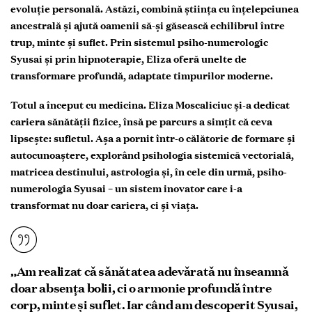
evoluție personală. Astăzi, combină știința cu înțelepciunea
ancestrală și ajută oamenii să-și găsească echilibrul între
trup, minte și suflet. Prin sistemul psiho-numerologic
Syusai și prin hipnoterapie, Eliza oferă unelte de
transformare profundă, adaptate timpurilor moderne.
Totul a început cu medicina. Eliza Moscaliciuc și-a dedicat
cariera sănătății fizice, însă pe parcurs a simțit că ceva
lipsește: sufletul. Așa a pornit într-o călătorie de formare și
autocunoaștere, explorând psihologia sistemică vectorială,
matricea destinului, astrologia și, în cele din urmă, psiho-
numerologia Syusai – un sistem inovator care i-a
transformat nu doar cariera, ci și viața.
„Am realizat că sănătatea adevărată nu înseamnă
doar absența bolii, ci o armonie profundă între
corp, minte și suflet. Iar când am descoperit Syusai,