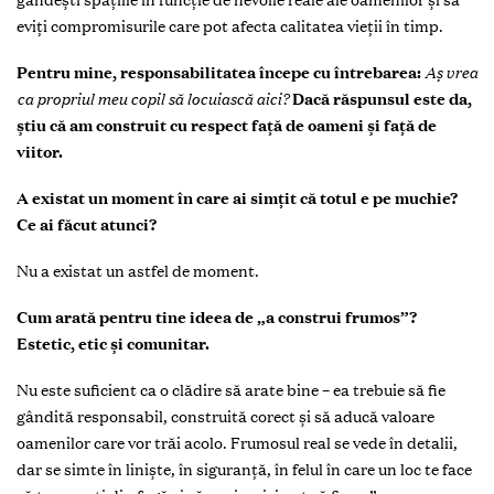
eviți compromisurile care pot afecta calitatea vieții în timp.
Pentru mine, responsabilitatea începe cu întrebarea:
Aș vrea
ca propriul meu copil să locuiască aici?
Dacă răspunsul este da,
știu că am construit cu respect față de oameni și față de
viitor.
A existat un moment în care ai simțit că totul e pe muchie?
Ce ai făcut atunci?
Nu a existat un astfel de moment.
Cum arată pentru tine ideea de „a construi frumos”?
Estetic, etic și comunitar.
Nu este suficient ca o clădire să arate bine – ea trebuie să fie
gândită responsabil, construită corect și să aducă valoare
oamenilor care vor trăi acolo. Frumosul real se vede în detalii,
dar se simte în liniște, în siguranță, în felul în care un loc te face