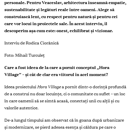
personale. Pentru Veaceslav, arhitectura înseamnă empatie,
sustenabilitate și legături reale între oameni. Alege să
construiască lent, cu respect pentru natură și pentru cei
care vor locui în proiectele sale. În acest interviu, îl
descoperim așa cum este: onest, echilibrat și vizionar.
Interviu de Rodica Ciorănică
Foto: Mihail Turculeț
Care a fost ideea de la care a pornit conceptul „Hora
Village” – și cât de clar era viitorul în acel moment?
Ideea proiectului
Hora Village
a pornit dintr-o dorință profundă
de a construi nu doar locuințe, ci o comunitate cu suflet – un loc
în care oamenii să se simtă acasă, conectați unii cu alții și cu
valorile autentice.
De-a lungul timpului am observat că în goana după urbanizare
și modernizare, se pierd adesea esența și căldura pe care o