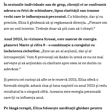
În sesiunile individuale sau de grup, clienții ei se confruntă
adesea cu frici de schimbare, lipsa clarității sau traume
vechi care le influențează prezentul.
Cu blândețe, dar și cu
precizie, Eliza îi ghidează să-și regăsească direcția. „Fiecare om
are un cod interior. Trebuie doar să știi cum să-l citești.”
Anul 2025, în viziunea Syusai, este marcat de energia
planetei Marte și cifra 9 – o combinație a curajului cu
încheierea ciclurilor.
„Este un an al acțiunii, dar și al
introspecției. Vom fi provocați să lăsăm în urmă ce nu ne mai
servește și să acționăm cu claritate spre ceea ce ne dorim cu
adevărat.”
Și pentru cei curioși să afle ce le rezervă 2025, Eliza oferă o
formulă simplă: adună ziua și luna nașterii cu anul 2025 și redu
rezultatul la o singură cifră. Aceasta este energia personală
care îți va influența anul.
Pe lângă terapii, Eliza folosește meditații ghidate pentru