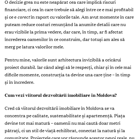
O decizie grea nu este neapărat cea care implică riscuri
financiare, ci cea în care trebuie să alegi între ce e mai profitabil
și ce e
corect
în raport cu valorile tale. Am avut momente în care
puteam reduce costuri renunțând la anumite detalii care nu
erau vizibile la prima vedere, dar care, în timp, ar fi afectat
încrederea oamenilor în ce construim, dar totuși am ales să
merg pe latura valorilor mele.
Pentru mine, valorile sunt arhitectura invizibilă a oricărui
proiect durabil. Iar când alegi să le respecți, chiar și în cele mai
dificile momente, construcția ta devine una care ține – în timp
și în încredere.
Cum vezi viitorul dezvoltării imobiliare în Moldova?
Cred că viitorul dezvoltării imobiliare în Moldova se va
concentra pe calitate, sustenabilitate și apartenență. Piața
devine tot mai matură – oamenii nu mai caută doar metri
pătrați, ci un stil de viață echilibrat, conectat la natură și la
comunitate. Proiectele care vor răspunde acestor nevoi reale, nu