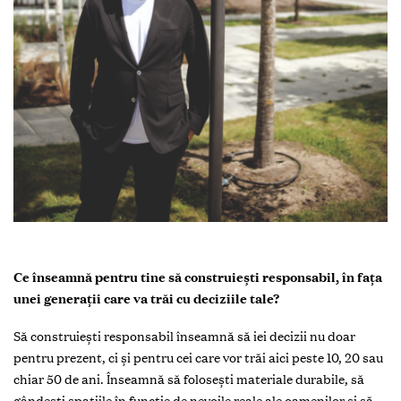
Ce înseamnă pentru tine să construiești responsabil, în fața
unei generații care va trăi cu deciziile tale?
Să construiești responsabil înseamnă să iei decizii nu doar
pentru prezent, ci și pentru cei care vor trăi aici peste 10, 20 sau
chiar 50 de ani. Înseamnă să folosești materiale durabile, să
gândești spațiile în funcție de nevoile reale ale oamenilor și să