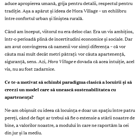
aduce apropierea umană, grija pentru detalii, respectul pentru
tradiție. Așa a apărut și ideea de Hora Village – un echilibru
între confortul urban și liniștea rurală.
Când am început, viitorul nu era deloc clar. Era un vis ambițios,
într-o perioadă plină de incertitudini economice și sociale. Dar
am avut convingerea că oamenii vor simți diferența – că vor
căuta mai mult decât metri pătrați: vor căuta apartenență,
siguranță, sens. Azi,
Hora Village
e dovada că acea intuiție, acel
vis, nu au fost zadarnice.
Ce te-a motivat să schimbi paradigma clasică a locuirii și să
creezi un model care să unească sustenabilitatea cu
apartenența?
Ne-am obișnuit cu ideea că locuința e doar un spațiu între patru
pereți, când de fapt ar trebui să fie o extensie a stării noastre de
bine, a valorilor noastre, a modului în care ne raportăm la cei
din jur și la mediu.