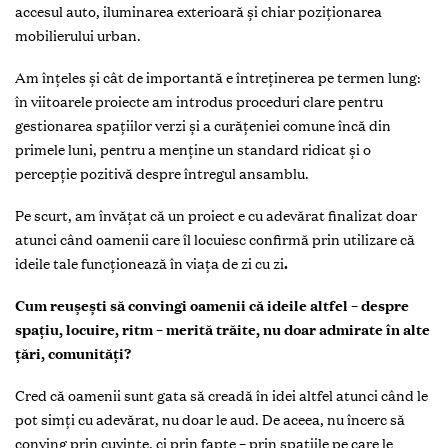
accesul auto, iluminarea exterioară și chiar poziționarea
mobilierului urban.
Am înțeles și cât de importantă e întreținerea pe termen lung:
în viitoarele proiecte am introdus proceduri clare pentru
gestionarea spațiilor verzi și a curățeniei comune încă din
primele luni, pentru a menține un standard ridicat și o
percepție pozitivă despre întregul ansamblu.
Pe scurt, am învățat că un proiect e cu adevărat finalizat doar
atunci când oamenii care îl locuiesc confirmă prin utilizare că
ideile tale funcționează în viața de zi cu zi
.
Cum reușești să convingi oamenii că ideile altfel – despre
spațiu, locuire, ritm – merită trăite, nu doar admirate în alte
țări, comunități?
Cred că oamenii sunt gata să creadă în idei altfel atunci când le
pot simți cu adevărat, nu doar le aud. De aceea, nu încerc să
conving prin cuvinte, ci prin fapte – prin spațiile pe care le