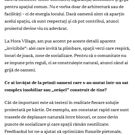
pentru spațiul comun. Nu e vorba doar de arhitectură sau de
facilități – ci de energia locului. Dacă oamenii simt că aparțin
acelui spațiu, că sunt respectați și că pot contribui, atunci
proiectul devine viu cu adevărat.
La Hora Village, am pus accent pe aceste detalii aparent
„invizibile”: alei care invită la plimbare, spații verzi care respiră,
locuri de joacă, zone de socializare. Pentru că o comunitate nu
se impune prin reguli, ci se construiește natural, atunci când ai
grijă de oameni.
Ce ai învățat de la primii oameni care s-au mutat într-un sat
complex imobiliar sau „orășel” construit de tine?
Cât de important este să testezi în realitate fiecare soluție
proiectată pe hârtie. De exemplu, am constatat rapid care sunt
traseele de deplasare naturală între blocuri, ce zone devin
puncte de socializare și care spații rămân neutilizate.
Feedbackul lor ne-a ajutat să optimizăm fluxurile pietonale,