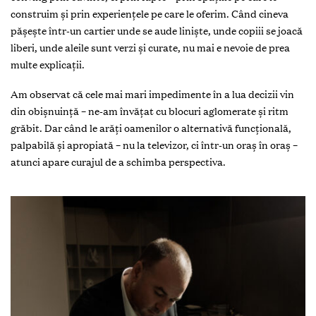
construim și prin experiențele pe care le oferim. Când cineva
pășește într-un cartier unde se aude liniște, unde copiii se joacă
liberi, unde aleile sunt verzi și curate, nu mai e nevoie de prea
multe explicații.
Am observat că cele mai mari impedimente în a lua decizii vin
din obișnuință – ne-am învățat cu blocuri aglomerate și ritm
grăbit. Dar când le arăți oamenilor o alternativă funcțională,
palpabilă și apropiată – nu la televizor, ci într-un oraș în oraș –
atunci apare curajul de a schimba perspectiva.