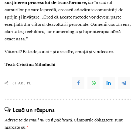
susținerea procesului de transformare,
iar în cadrul
cursurilor pe care le predă, creează adevărate comunități de
sprijin și învățare. „Cred că aceste metode vor deveni parte
esențială din viitorul dezvoltării personale. Oamenii caută sens,
claritate și echilibru, iar numerologia și hipnoterapia oferă
exact asta.”
Viitorul? Este deja aici – și are cifre, emoții și vindecare.
Text: Cristina Mihalachi
SHARE PE
Lasă un răspuns
Adresa ta de email nu va fi publicată.
Câmpurile obligatorii sunt
marcate cu
*