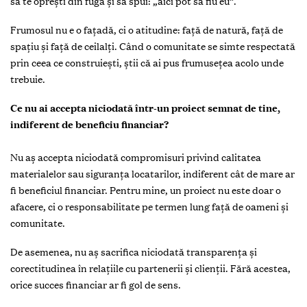
să te oprești din fugă și să spui: „aici pot să fiu eu”.
Frumosul nu e o fațadă, ci o atitudine: față de natură, față de
spațiu și față de ceilalți. Când o comunitate se simte respectată
prin ceea ce construiești, știi că ai pus frumusețea acolo unde
trebuie.
Ce nu ai accepta niciodată într-un proiect semnat de tine,
indiferent de beneficiu financiar?
Nu aș accepta niciodată compromisuri privind calitatea
materialelor sau siguranța locatarilor, indiferent cât de mare ar
fi beneficiul financiar. Pentru mine, un proiect nu este doar o
afacere, ci o responsabilitate pe termen lung față de oameni și
comunitate.
De asemenea, nu aș sacrifica niciodată transparența și
corectitudinea în relațiile cu partenerii și clienții. Fără acestea,
orice succes financiar ar fi gol de sens.