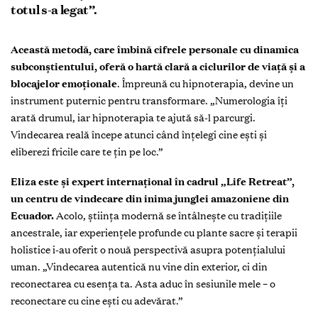
totul s-a legat”.
Această metodă, care îmbină cifrele personale cu dinamica
subconștientului, oferă o hartă clară a ciclurilor de viață și a
blocajelor emoționale
. Împreună cu hipnoterapia, devine un
instrument puternic pentru transformare. „Numerologia îți
arată drumul, iar hipnoterapia te ajută să-l parcurgi.
Vindecarea reală începe atunci când înțelegi cine ești și
eliberezi fricile care te țin pe loc.”
Eliza este și expert internațional în cadrul „Life Retreat”,
un centru de vindecare din inima junglei amazoniene din
Ecuador.
Acolo, știința modernă se întâlnește cu tradițiile
ancestrale, iar experiențele profunde cu plante sacre și terapii
holistice i-au oferit o nouă perspectivă asupra potențialului
uman. „Vindecarea autentică nu vine din exterior, ci din
reconectarea cu esența ta. Asta aduc în sesiunile mele – o
reconectare cu cine ești cu adevărat.”