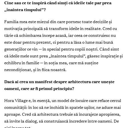
Cine sau ce te inspiră când simți că ideile tale par prea
„înaintea timpului”?
Familia mea este miezul din care pornesc toate deciziile și
motivația principală să transform ideile în realitate. Cred cu
tărie că schimbarea începe acasă, iar ceea ce construiesc nu
este doar pentru prezent, ci pentru a lăsa o lume mai bună
generațiilor ce vin — în special pentru copiii noștri. Când simt
că ideile mele sunt prea „înaintea timpului”, găsesc inspirație și
echilibru în familie — în soția mea, care mă susține
necondiționat, și în fiica noastră.
Dacă ai crea un manifest despre arhitectura care unește
oameni, care ar fi primul principiu?
Hora Village e, în esență, un model de locuire care reface cercul
comunității: în loc să ne închidă în spatele ușilor, ne aduce mai
aproape. Cred că arhitectura trebuie să încurajeze apropierea,
să invite la dialog, să construiască încredere între oameni. De
aici începe tot.