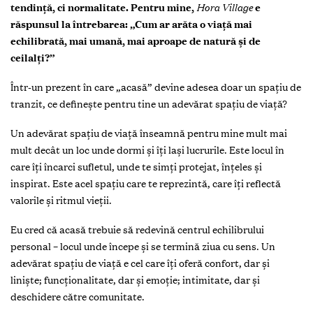
tendință, ci normalitate. Pentru mine,
Hora Village
e
răspunsul la întrebarea: „Cum ar arăta o viață mai
echilibrată, mai umană, mai aproape de natură și de
ceilalți?”
Într-un prezent în care „acasă” devine adesea doar un spațiu de
tranzit, ce definește pentru tine un adevărat spațiu de viață?
Un adevărat spațiu de viață înseamnă pentru mine mult mai
mult decât un loc unde dormi și îți lași lucrurile. Este locul în
care îți încarci sufletul, unde te simți protejat, înțeles și
inspirat. Este acel spațiu care te reprezintă, care îți reflectă
valorile și ritmul vieții.
Eu cred că acasă trebuie să redevină centrul echilibrului
personal – locul unde începe și se termină ziua cu sens. Un
adevărat spațiu de viață e cel care îți oferă confort, dar și
liniște; funcționalitate, dar și emoție; intimitate, dar și
deschidere către comunitate.