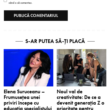
când o să comentez.
S-AR PUTEA SĂ-ȚI PLACĂ
Elena Suruceanu –
Noul val de
Frumusețea unei
creativitate: De ce a
priviri începe cu
devenit generația Z o
educația specialistului
prioritate pentru