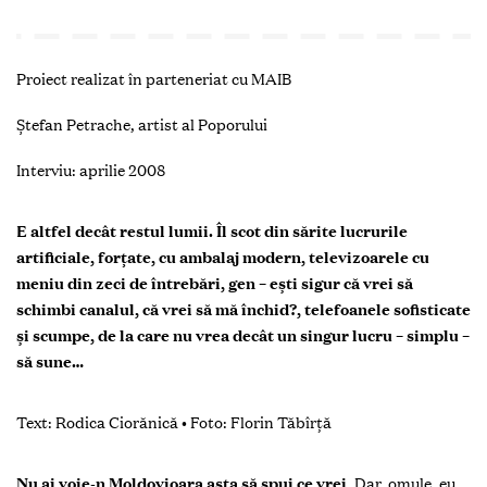
Proiect realizat în parteneriat cu MAIB
Ștefan Petrache, artist al Poporului
Interviu: aprilie 2008
E altfel decât restul lumii. Îl scot din sărite lucrurile
artificiale, forţate, cu ambalaj modern, televizoarele cu
meniu din zeci de întrebări, gen – eşti sigur că vrei să
schimbi canalul, că vrei să mă închid?, telefoanele sofisticate
şi scumpe, de la care nu vrea decât un singur lucru – simplu –
să sune…
Text:
Rodica Ciorănic
ă
•
Foto:
Florin Tăbîrţă
Nu ai voie-n Moldovioara asta să spui ce vrei
.
Dar, omule, eu