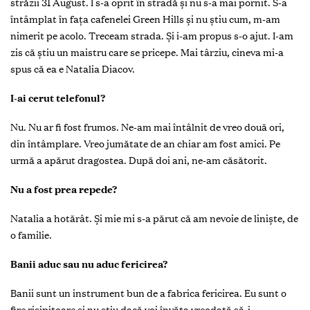
străzii 31 August. I s-a oprit în stradă şi nu s-a mai pornit. S-a
întâmplat în faţa cafenelei Green Hills şi nu ştiu cum, m-am
nimerit pe acolo. Treceam strada. Şi i-am propus s-o ajut. I-am
zis că ştiu un maistru care se pricepe. Mai târziu, cineva mi-a
spus că ea e Natalia Diacov.
I-ai cerut telefonul?
Nu. Nu ar fi fost frumos. Ne-am mai întâlnit de vreo două ori,
din întâmplare. Vreo jumătate de an chiar am fost amici. Pe
urmă a apărut dragostea. După doi ani, ne-am căsătorit.
Nu a fost prea repede?
Natalia a hotărât. Şi mie mi s-a părut că am nevoie de linişte, de
o familie.
Banii aduc sau nu aduc fericirea?
Banii sunt un instrument bun de a fabrica fericirea. Eu sunt o
fire risipitoare şi nu ştiu dacă voi învăţa vreodată să-i