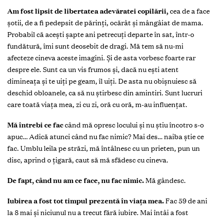
Am fost lipsit de libertatea adevăratei copilării,
cea de a face
şotii, de a fi pedepsit de părinţi, ocărât şi mângâiat de mama.
Probabil că aceşti şapte ani petrecuţi departe în sat, într-o
fundătură, îmi sunt deosebit de dragi. Mă tem să nu-mi
afecteze cineva aceste imagini. Şi de asta vorbesc foarte rar
despre ele. Sunt ca un vis frumos şi, dacă nu eşti atent
dimineaţa şi te uiţi pe geam, îl uiţi. De asta nu obişnuiesc să
deschid obloanele, ca să nu ştirbesc din amintiri. Sunt lucruri
care toată viaţa mea, zi cu zi, oră cu oră, m-au influenţat.
Mă întrebi ce fac
când mă opresc locului şi nu ştiu încotro s-o
apuc… Adică atunci când nu fac nimic? Mai des… naiba ştie ce
fac. Umblu leila pe străzi, mă întâlnesc cu un prieten, pun un
disc, aprind o ţigară, caut să mă sfădesc cu cineva.
De fapt, când nu am ce face, nu fac nimic.
Mă gândesc.
Iubirea a fost tot timpul prezentă în viaţa mea.
Fac 59 de ani
la 8 mai şi niciunul nu a trecut fără iubire. Mai întâi a fost