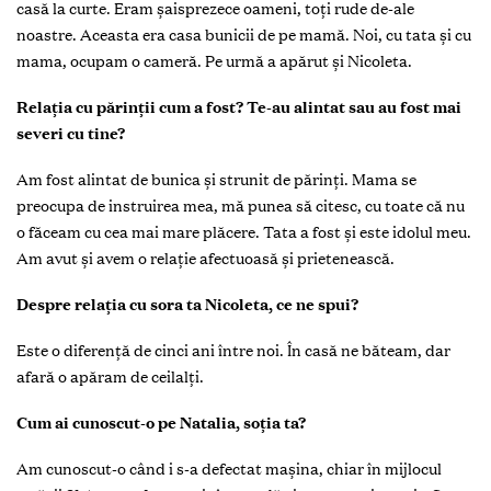
casă la curte. Eram şaisprezece oameni, toţi rude de-ale
noastre. Aceasta era casa bunicii de pe mamă. Noi, cu tata şi cu
mama, ocupam o cameră. Pe urmă a apărut şi Nicoleta.
Relaţia cu părinţii cum a fost? Te-au alintat sau au fost mai
severi cu tine?
Am fost alintat de bunica şi strunit de părinţi. Mama se
preocupa de instruirea mea, mă punea să citesc, cu toate că nu
o făceam cu cea mai mare plăcere. Tata a fost şi este idolul meu.
Am avut şi avem o relaţie afectuoasă şi prietenească.
Despre relaţia cu sora ta Nicoleta, ce ne spui?
Este o diferenţă de cinci ani între noi. În casă ne băteam, dar
afară o apăram de ceilalţi.
Cum ai cunoscut-o pe Natalia, soţia ta?
Am cunoscut-o când i s-a defectat maşina, chiar în mijlocul