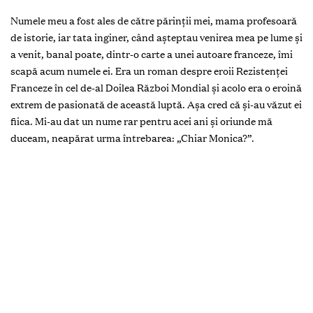
Numele meu a fost ales de către părinţii mei, mama profesoară
de istorie, iar tata inginer, când aşteptau venirea mea pe lume şi
a venit, banal poate, dintr-o carte a unei autoare franceze, îmi
scapă acum numele ei. Era un roman despre eroii Rezistenţei
Franceze în cel de-al Doilea Război Mondial şi acolo era o eroină
extrem de pasionată de această luptă. Aşa cred că şi-au văzut ei
fiica. Mi-au dat un nume rar pentru acei ani şi oriunde mă
duceam, neapărat urma întrebarea: „Chiar Monica?”.
Cum a ajuns Monica Babuc parte a clasei politice? Te
interesa şi mai demult politica?
Da, întotdeauna. Părinţii mei au fost oameni care au urmărit
evenimentul politic, chiar şi în perioada sovietică. Ţin minte că
priveam împreună „Mejdunarodnaia Panorama”, o emisiune
foarte bună, cu analişti politici ruşi; chiar dacă tratau faptele
ideologic, am învăţat de la ei ce este informaţia. Nu întâmplător
am mers la Facultatea de Istorie, or, istoria nu poate să nu fie