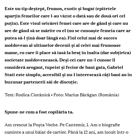
Este un tip deştept, frumos, exotic şi bogat (epitetele
aparţin femeilor care l-au văzut o dată sau de două ori cel
puţin). Este visul oricărei femei care are de gând şi care nu
are de gând să se mărite cu el (nu se cunoaşte femeia care ar
putea să-l ţină doar lângă ea). Fiul celui mai de succes
moldovean al ultimelor decenii şi al celei mai frumoase
mame, cu care îi place să iasă la braţ în înalta (dar subţirica)
societate moldovenească. Deşi cei care nu–l cunosc îl
consideră arogant, tupeist şi fecior de bani gata, Gabriel
Stati este simplu, accesibil şi nu-l interesează câţi bani au în
buzunar partenerii săi de discuţie.
Text:
Rodica Ciorănic
ă
•
Foto:
Marius Bărăgan (România)
Spune-ne cum a fost copilăria ta.
Am crescut la Poşta Veche. Pe Cantemir, 1. Am o biografie
cuminte a unui băiat de cartier. Până la 12 ani, am locuit într-o