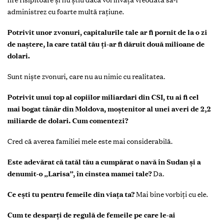
administrez cu foarte multă raţiune.
Potrivit unor zvonuri, capitalurile tale ar fi pornit de la o zi
de naştere, la care tatăl tău ţi-ar fi dăruit două milioane de
dolari.
Sunt nişte zvonuri, care nu au nimic cu realitatea.
Potrivit unui top al copiilor miliardari din CSI, tu ai fi cel
mai bogat tânăr din Moldova, moştenitor al unei averi de 2,2
miliarde de dolari. Cum comentezi?
Cred că averea familiei mele este mai considerabilă.
Este adevărat că tatăl tău a cumpărat o navă în Sudan şi a
denumit-o „Larisa”, în cinstea mamei tale?
Da.
Ce eşti tu pentru femeile din viaţa ta?
Mai bine vorbiţi cu ele.
Cum te desparţi de regulă de femeile pe care le-ai