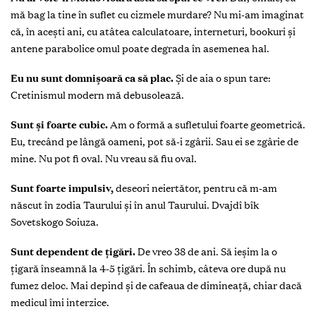
mă bag la tine în suflet cu cizmele murdare? Nu mi-am imaginat
că, în aceşti ani, cu atâtea calculatoare, interneturi, bookuri şi
antene parabolice omul poate degrada în asemenea hal.
Eu nu sunt domnişoară ca să plac.
Şi de aia o spun tare:
Cretinismul modern mă debusolează.
Sunt și foarte cubic.
Am o formă a sufletului foarte geometrică.
Eu, trecând pe lângă oameni, pot să-i zgârii. Sau ei se zgârie de
mine. Nu pot fi oval. Nu vreau să fiu oval.
Sunt foarte impulsiv,
deseori neiertător, pentru că m-am
născut în zodia Taurului şi în anul Taurului.
Dvajdî bîk
Sovetskogo Soiuza
.
Sunt dependent de ţigări.
De vreo 38 de ani. Să ieşim la o
ţigară înseamnă la 4-5 ţigări. În schimb, câteva ore după nu
fumez deloc. Mai depind şi de cafeaua de dimineaţă, chiar dacă
medicul îmi interzice.