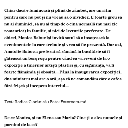
Chiar dacă e luminoasă și plină de zâmbet, are un ritm
pentru care nu pot și nu vreau să o invidiez. E foarte greu să
nu ai duminici, să nu ai timp de o cină normală (nu mai zic
romantică) în familie, și nici de lecturile preferate. De
obicei, Monica Babuc își invită soțul să o însoțească la
evenimentele la care trebuie și vrea să fie prezentă. Dar azi,
Anatolie Babuc a preferat să rămână la bucătărie să îi
gătească un borș roșu pentru când ea va reveni de la o
expoziție a tinerilor artiști plastici și, cu siguranță, va fi
foarte flămândă și obosită… Până la inaugurarea expoziției,
dna ministru mai are o oră, așa că ne comandăm câte o cafea
fără frișcă și începem interviul…
Text:
Rodica Ciorănic
ă
•
Foto:
Fotoroom.md
De ce Monica, şi nu Elena sau Maria? Cine ți-a ales numele şi
pornind de la ce?