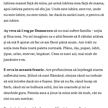
iubirea mamei faţă de mine, pe urmă iubirea mea faţă de mama,
apoi iubirea pentru cei din jur. Unde este iubire, este tot, unde
nu este iubire, nu este nimic. Iar dacă eu astăzi sunt, e pentru că
am iubire.
Aş vrea să-l rog pe Dumnezeu
să nu mai sufere familia – soţia
şi fiica mea. Nu-mi imaginez ca o altă femeie să fi răbdat atâtea
şi să mă fi ajutat să fac ce am făcut până acum. Am trăit cu
soţia mea Raia toată paleta normală. Plâns, râs, pupat, iubit,
ţipat, urlat, enervat, împăcat. Ceea ce sunt azi, mai mult de
jumătate e ea.
E ceva în această femeie.
Are profunzimea să înţeleagă starea
sufletului meu. Ştiind că sunt flămând, simţea când nu trebuie
să mă întrebe dacă mi-e foame. Ştie să nu fie, când încep să
fierb, când mi se bulbucă ochii, îmi ies coarnele şi mi se
deschide gura. Femeia asta a ţinut la mine atât de mult, cât eu
nici nu am meritat.