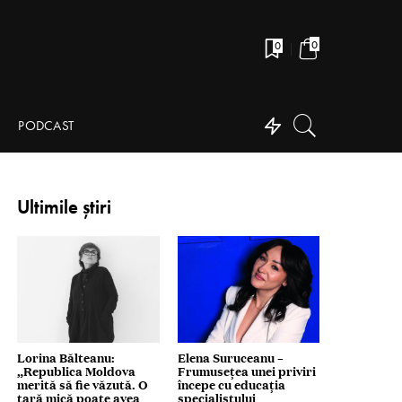
0
0
PODCAST
Ultimile știri
Lorina Bălteanu:
Elena Suruceanu –
„Republica Moldova
Frumusețea unei priviri
merită să fie văzută. O
începe cu educația
țară mică poate avea
specialistului