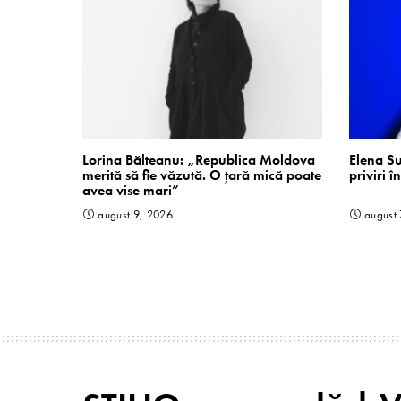
Lorina Bălteanu: „Republica Moldova
Elena S
merită să fie văzută. O țară mică poate
priviri î
avea vise mari”
august 9, 2026
august 