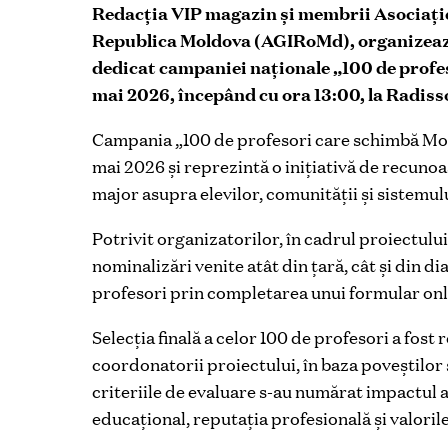
Redacția VIP magazin și membrii Asociației
Republica Moldova (AGIRoMd), organizeaz
dedicat campaniei naționale „100 de profes
mai 2026, începând cu ora 13:00, la Radis
Campania „100 de profesori care schimbă Mol
mai 2026 și reprezintă o inițiativă de recuno
major asupra elevilor, comunității și sistemu
Potrivit organizatorilor, în cadrul proiectul
nominalizări venite atât din țară, cât și din d
profesori prin completarea unui formular onl
Selecția finală a celor 100 de profesori a fos
coordonatorii proiectului, în baza poveștilor 
criteriile de evaluare s-au numărat impactul a
educațional, reputația profesională și valori