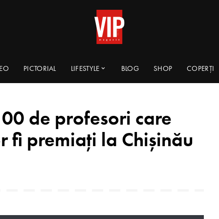
DEO
PICTORIAL
LIFESTYLE
BLOG
SHOP
COPERȚI
100 de profesori care
fi premiați la Chișinău