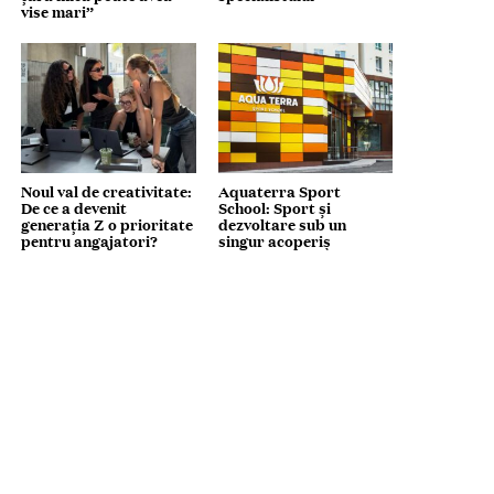
vise mari”
Noul val de creativitate:
Aquaterra Sport
De ce a devenit
School: Sport și
generația Z o prioritate
dezvoltare sub un
pentru angajatori?
singur acoperiș