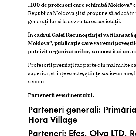
„100 de profesori care schimbă Moldova”
e
Republica Moldova și își propune să aducă în 
generațiilor și la dezvoltarea societății.
În cadrul Galei Recunoștinței va fi lansată
Moldova”, publicație care va reuni poveștile 
potrivit organizatorilor, va constitui un 
Profesorii premiați fac parte din mai multe c
superior, științe exacte, științe socio-umane, 
seniori.
Partenerii evenimentului
:
Parteneri generali: Primăria
Hora Village
Parteneri:
Efes, Olya LTD, 