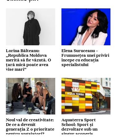
Lorina Bălteanu:
Elena Suruceanu –
„Republica Moldova
Frumusețea unei priviri
merită să fie văzută. O
începe cu educația
țară mică poate avea
specialistului
vise mari”
Noul val de creativitate:
Aquaterra Sport
De ce a devenit
School: Sport și
generația Z o prioritate
dezvoltare sub un
pentru angajatori?
singur acoperiș