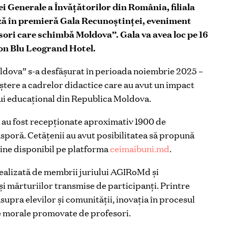
 Generale a Învățătorilor din România, filiala
ă în premieră Gala Recunoștinței, eveniment
ori care schimbă Moldova”. Gala va avea loc pe 16
son Blu Leogrand Hotel.
dova” s-a desfășurat în perioada noiembrie 2025 –
aștere a cadrelor didactice care au avut un impact
lui educațional din Republica Moldova.
ui au fost recepționate aproximativ 1900 de
iasporă. Cetățenii au avut posibilitatea să propună
ine disponibil pe platforma
ceimaibuni.md
.
t realizată de membrii juriului AGIRoMd și
și mărturiilor transmise de participanți. Printre
supra elevilor și comunității, inovația în procesul
le morale promovate de profesori.