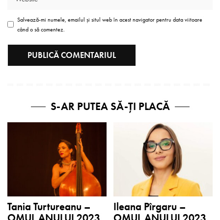
Salvează-mi numele, emailul și situl web în acest navigator pentru data viitoare
când o să comentez.
S-AR PUTEA SĂ-ȚI PLACĂ
Tania Turtureanu –
Ileana Pîrgaru –
OMUL ANULUI 2023
OMUL ANULUI 2023