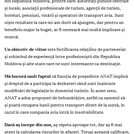
din Republica Moldova, printre care: autorități publice centrale
și locale, asociații profesionale de turism, agenții de turism,
hoteluri, pensiuni, vinării și operatori de transport avia. Sunt
niște rezultate la care mi-am dorit să ajungem, dar pentru un
beneficiu major la buget, ar fi necesară mai multă implicare și
muncă.
Un obiectiv de viitor
este fortificarea relațiilor de parteneriat
și schimbul de experiență între profesioniștii din Republica
Moldova și alte state care ne sunt interesante ca destinație.
Mă bucură mult faptul
că funcția de președinte ANAT implică
și dreptul de a participa la dezbateri când sunt înaintate
modificări de legislație în domeniul turistic. În acest sens,
ANAT a adus propuneri de îmbunătățire, astfel ca oamenii să-
și poată recupera banii pentru transport direct de la sursă, în
cazul în care compania avia intră în insolvabilitate.
Dacă aș începe din nou,
aș repeta aproape tot, dar aș fi mai
atent la calcularea riscurilor în afaceri. Totuși această calificare,