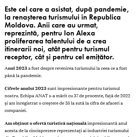
Este cel care a asistat, după pandemie,
la renașterea turismului în Republica
Moldova. Anii care au urmat,
reprezintă, pentru Ion Alexa
proliferarea talentului de a crea
itinerarii noi, atât pentru turismul
receptor, cât și pentru cel emițător.
A
nul 2023
a fost despre revenirea turismului la ceea ce a fost
până la pandemie.
Cifrele anului 2023
sunt impresionante pentru turismul
nostru. Echipa ANAT s-a mărit cu 37 de procente, față de 2022
și am înregistrat o creștere de 35 la sută la cifra de afaceri a
companiei.
Am obținut o ofertă turistică națională
impresionantă anul
acesta de la cincisprezece reprezentați ai industriei turismului