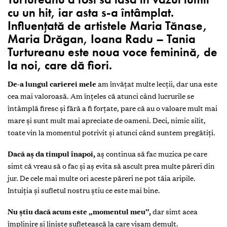
INTERPRETĂ
„Momentul meu”
„Iubește-mă” se aude peste tot – la
radio, pe Instagram, la TV. În exact o
lună, piesa a adunat peste un milion de
vizualizări pe YouTube, iar astăzi are
deja peste două milioane. Visul Taniei
Turtureanu a fost să iasă în văzul lumii
cu un hit, iar asta s-a întâmplat.
Influențată de artistele Maria Tănase,
Maria Drăgan, Ioana Radu – Tania
Turtureanu este noua voce feminină, de
la noi, care dă fiori.
De-a lungul carierei mele
am învățat multe lecții, dar una este