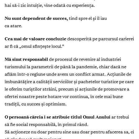
hai să-i zic intuiție, vine odată cu experiența.
Nu sunt dependent de succes,
tind spre el și îl iau
ca atare.
Cea mai de valoare concluzie
descoperită pe parcursul carierei
ar fi că „omul sfințește locul.”
Mă simt responsabil
de procesul de revenire al industriei
turismului la parametrii de până la pandemie, chiar dacă ne
aflăm într-o regiune unde avem un conflict armat. Acțiunile de
îmbunătățire a calității serviciilor și pachetelor turistice pe care
le oferim turiștilor străini, precum și acțiunile de promovare a
ofertei noastre peste hotare vor continua, în cele mai bune
tradiții, cu succes și optimism.
O persoană căreia i se atribuie titlul Omul Anului
ar trebui
să fie social responsabilă, în primul rând.
Să acționeze nu doar pentru sine sau doar pentru afacerea sa, ci