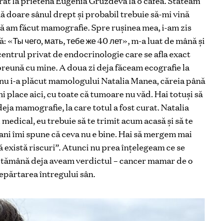
rat la prietena Eugenia Gruzdeva la o cafea. Stăteam
 doare sânul drept și probabil trebuie să-mi vină
tă am făcut mamografie. Spre rușinea mea, i-am zis
ă: «Ты чего, мать, тебе же 40 лет», m-a luat de mână și
entrul privat de endocrinologie care se afla exact
împreună cu mine. A doua zi deja făceam ecografie la
a nu i-a plăcut mamologului Natalia Manea, căreia până
mi place aici, cu toate că tumoare nu văd. Hai totuși să
eja mamografie, la care totul a fost curat. Natalia
edical, eu trebuie să te trimit acum acasă și să te
ani îmi spune că ceva nu e bine. Hai să mergem mai
că există riscuri”. Atunci nu prea înțelegeam ce se
ăptămână deja aveam verdictul – cancer mamar de o
epărtarea întregului sân.