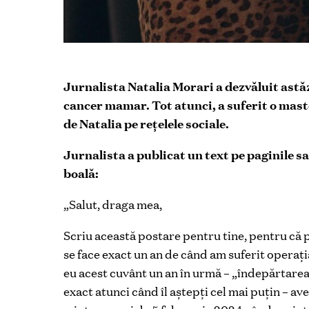
Jurnalista Natalia Morari a dezvăluit astăz
cancer mamar. Tot atunci, a suferit o mast
de Natalia pe rețelele sociale.
Jurnalista a publicat un text pe paginile sa
boală:
„Salut, draga mea,
Scriu această postare pentru tine, pentru că p
se face exact un an de când am suferit operați
eu acest cuvânt un an în urmă – „îndepărtare
exact atunci când îl aștepți cel mai puțin – ave