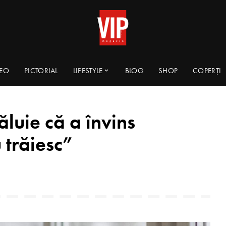
DEO
PICTORIAL
LIFESTYLE
BLOG
SHOP
COPERȚI
luie că a învins
 trăiesc”