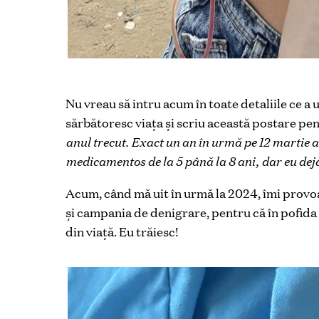
Nu vreau să intru acum în toate detaliile ce a 
sărbătoresc viața și scriu această postare pent
anul trecut. Exact un an în urmă pe 12 martie 
medicamentos de la 5 până la 8 ani, dar eu deja 
Acum, când mă uit în urmă la 2024, îmi provoa
și campania de denigrare, pentru că în pofida l
din viață. Eu trăiesc!