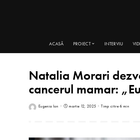
ACASĂ
PROIECT
INTERVIU
VI
Natalia Morari dezvă
cancerul mamar: „Eu
Eugenia Ion
martie 12, 2025
Timp citire 6 min