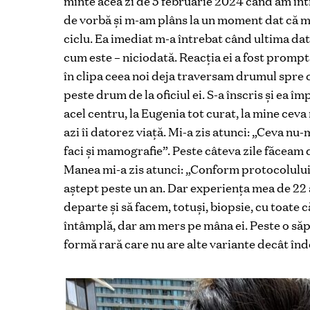
minte acea zi de 5 februarie 2024 când am int
de vorbă și m-am plâns la un moment dat că mă
ciclu. Ea imediat m-a întrebat când ultima da
cum este – niciodată. Reacția ei a fost prompt
în clipa ceea noi deja traversam drumul spre c
peste drum de la oficiul ei. S-a înscris și ea 
acel centru, la Eugenia tot curat, la mine cev
azi îi datorez viață. Mi-a zis atunci: „Ceva nu-
faci și mamografie”. Peste câteva zile făceam d
Manea mi-a zis atunci: „Conform protocolului m
aștept peste un an. Dar experiența mea de 22 
departe și să facem, totuși, biopsie, cu toate 
întâmplă, dar am mers pe mâna ei. Peste o s
formă rară care nu are alte variante decât înd