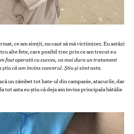
urmat, ce am simțit, nu caut să mă victimizez. Eu astăzi
ru alte fete, care posibil trec prin ce am trecut e
u
am fost operată cu succes, va mai dura un tratament
știu că am învins cancerul. Știu și simt asta.
că un zâmbet tot hate-ul din campanie, atacurile, dar
a tot asta eu știu că deja am învins principala bătălie