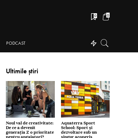
0
0
PODCAST
Ultimile știri
Noul val de creativitate:
Aquaterra Sport
De ce a devenit
School: Sport și
generația Z o prioritate
dezvoltare sub un
pentru angajatori?
singur acoperiș