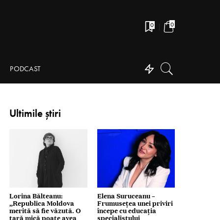
0
0
PODCAST
Ultimile știri
Lorina Bălteanu:
Elena Suruceanu –
„Republica Moldova
Frumusețea unei priviri
merită să fie văzută. O
începe cu educația
țară mică poate avea
specialistului