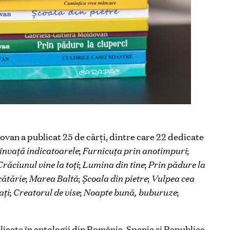
ovan a publicat 25 de cărți, dintre care 22 dedicate
învață indicatoarele
;
Furnicuța prin anotimpuri
;
Crăciunul vine la toți
;
Lumina din tine
;
Prin pădure la
cătărie
;
Marea Baltă
;
Școala din pietre
;
Vulpea cea
ați
;
Creatorul de vise
;
Noapte bună, buburuze
;
blicate în antologii din România, Spania și Republica