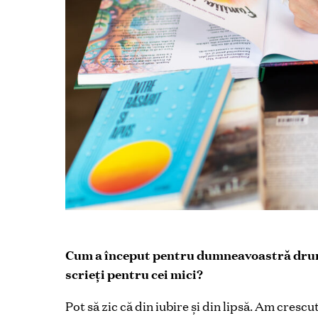
Cum a început pentru dumneavoastră drumul
scrieți pentru cei mici?
Pot să zic că din iubire și din lipsă. Am crescu