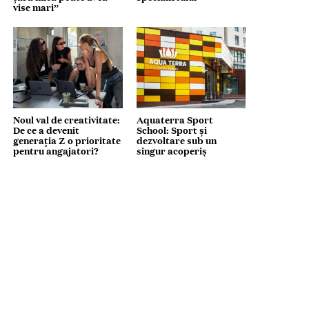
vise mari”
Noul val de creativitate:
Aquaterra Sport
De ce a devenit
School: Sport și
generația Z o prioritate
dezvoltare sub un
pentru angajatori?
singur acoperiș