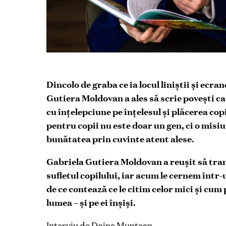
Dincolo de graba ce ia locul liniștii și ecra
Gutiera Moldovan a ales să scrie povești ca
cu înțelepciune pe înțelesul și plăcerea cop
pentru copii nu este doar un gen, ci o misiu
bunătatea prin cuvinte atent alese.
Gabriela Gutiera Moldovan a reușit să tran
sufletul copilului, iar acum le cernem într
de ce contează ce le citim celor mici și cum
lumea – și pe ei înșiși.
Interviu de Doina Muntean