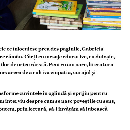
nele ce înlocuiesc prea des paginile, Gabriela
re rămân. Cărți cu mesaje educative, cu duioșie,
iilor de orice vârstă. Pentru autoare, literatura
ne: aceea de a cultiva empatia, curajul și
sforme cuvintele în oglindă și sprijin pentru
-un interviu despre cum se nasc poveștile cu sens,
 putem, prin lectură, să-i învățăm să iubească