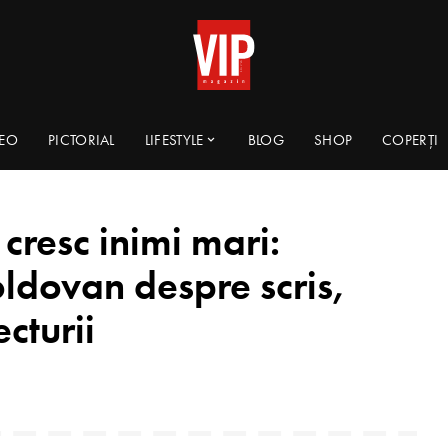
DEO
PICTORIAL
LIFESTYLE
BLOG
SHOP
COPERȚI
 cresc inimi mari:
ldovan despre scris,
ecturii