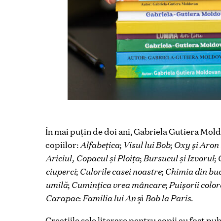
În mai puțin de doi ani, Gabriela Gutiera Mold
copiilor:
Alfabețica
;
Visul lui Bob
;
Oxy și Aron 
Ariciul, Copacul și Ploița
;
Bursucul și Izvorul
;
ciuperci
;
Culorile casei noastre
;
Chimia din bu
umilă
;
Cumințica vrea mâncare
;
Puișorii color
Carapac
:
Familia lui An
și
Bob la Paris
.
Creațiile sale literare pentru copii au fost pu