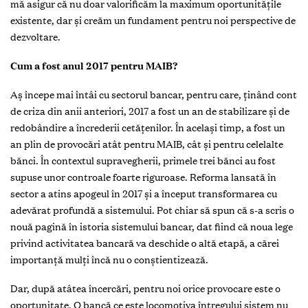
mă asigur că nu doar valorificăm la maximum oportunităţile
existente, dar şi creăm un fundament pentru noi perspective de
dezvoltare.
Cum a fost anul 2017 pentru MAIB?
Aş începe mai întâi cu sectorul bancar, pentru care, ţinând cont
de criza din anii anteriori, 2017 a fost un an de stabilizare şi de
redobândire a încrederii cetăţenilor. În acelaşi timp, a fost un
an plin de provocări atât pentru MAIB, cât şi pentru celelalte
bănci. În contextul supravegherii, primele trei bănci au fost
supuse unor controale foarte riguroase. Reforma lansată în
sector a atins apogeul în 2017 şi a început transformarea cu
adevărat profundă a sistemului. Pot chiar să spun că s-a scris o
nouă pagină în istoria sistemului bancar, dat fiind că noua lege
privind activitatea bancară va deschide o altă etapă, a cărei
importanţă mulţi încă nu o conştientizează.
Dar, după atâtea încercări, pentru noi orice provocare este o
oportunitate. O bancă ce este locomotiva întregului sistem nu