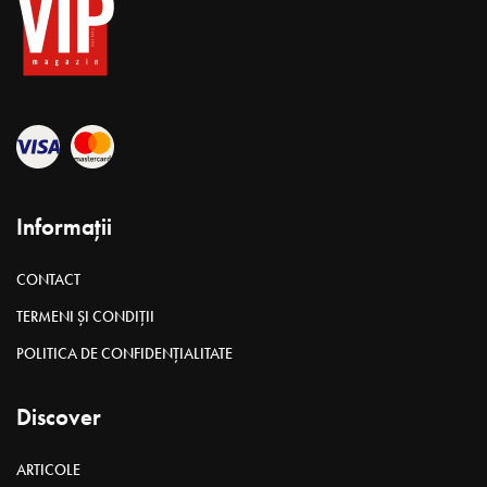
Deşi locuieşte de ani buni la Paris, o interesează şi o doare tot ce
se întâmplă pe plan socio-politic în Moldova, fiind un
catalizator al dreptăţii şi un bun organizator al diasporei. Aşa
este felul de a fi al Lorinei Bălteanu, cea care poate spune
tranşant lucruri deloc comode, pentru că ţine mai mult la
adevăr decât la impresii. În acest interviu însă vorbim despre
marea dragoste şi afacere a Lorinei Bălteanu – bijuteriile pe care
le creează şi care au dus numele brandului în întreaga lume. Un
interviu oferit după miez de noapte, atunci când şi-a încheiat
treburile la showroomul din Paris.
S
unteți prima moldoveancă care și-a expus bijuteriile în
Louvre, pe parcursul unui întreg an și într-un context
special – expoziția „Dior”. Vă rog să-mi oferiți detalii despre