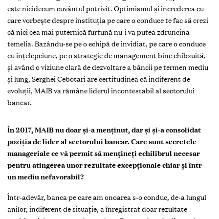
este nicidecum cuvântul potrivit. Optimismul şi încrederea cu
care vorbeşte despre instituţia pe care o conduce te fac să crezi
că nici cea mai puternică furtună nu-i va putea zdruncina
temelia. Bazându-se pe o echipă de invidiat, pe care o conduce
cu înţelepciune, pe o strategie de management bine chibzuită,
şi având o viziune clară de dezvoltare a băncii pe termen mediu
şi lung, Serghei Cebotari are certitudinea că indiferent de
evoluţii, MAIB va rămâne liderul incontestabil al sectorului
bancar.
Î
n 2017, MAIB nu doar şi-a menţinut, dar şi şi-a consolidat
poziţia de lider al sectorului bancar. Care sunt secretele
manageriale ce vă permit să menţineţi echilibrul necesar
pentru atingerea unor rezultate excepţionale chiar şi într-
un mediu nefavorabil?
Într-adevăr, banca pe care am onoarea s-o conduc, de-a lungul
anilor, indiferent de situaţie, a înregistrat doar rezultate