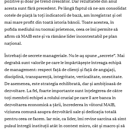
pozitive şi doar pe trend crescător. Dar rezultatele din anul
acesta sunt fără precedent. Pe lângă faptul că ne-am consolidat
cotele de piaţă la toţi indicatorii de bază, am înregistrat şi cel
mai mare profit din toată istoria băncii. Toate acestea, în
pofida mediului nu tocmai prietenos, ceea ce îmi permite să
afirm că MAIB este şi va rămâne lider incontestabil pe plan
naţional.
Întrebaţi de secrete manageriale. Nu le-aş spune „secrete”. Mai
degrabă sunt valorile pe care le împărtăşeşte întreaga echipă
de management: respect faţă de clienţi şi faţă de angajaţi,
disciplină, transparenţă, integritate, verticalitate, onestitate.
De asemenea, este strategia echilibrată, dar şi ambiţioasă de
dezvoltare. La fel, foarte importante sunt înţelegerea de către
toţi membrii echipei a rolului crucial pe care îl are banca în
dezvoltarea economică a ţării, încrederea în viitorul MAIB,
viziunea comună asupra dezvoltării sale şi dedicaţia totală
pentru ceea ce facem. Iar mie, ca lider, îmi revine sarcina să simt
pulsul întregii instituţii atât în context micro, cât şi macro şi să