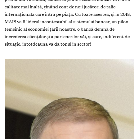
calitate mai înaltă, ţinând cont de noii jucători de talie
internaţională care intră pe piaţă. Cu toate acestea, şi în 2018,
MAIB va fi liderul incontestabil al sistemului bancar, un pilon
temeinic al economiei ţării noastre, o bancă demnă de
încrederea clienţilor şi a partenerilor săi, şi care, indiferent de
situaţie, întotdeauna va da tonul în sector!