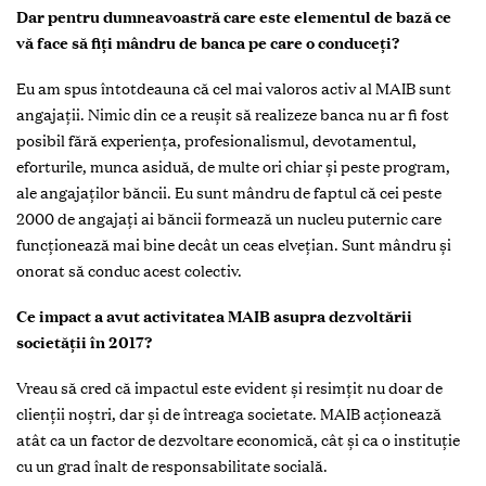
Dar pentru dumneavoastră care este elementul de bază ce
vă face să fiţi mândru de banca pe care o conduceţi?
Eu am spus întotdeauna că cel mai valoros activ al MAIB sunt
angajaţii. Nimic din ce a reuşit să realizeze banca nu ar fi fost
posibil fără experienţa, profesionalismul, devotamentul,
eforturile, munca asiduă, de multe ori chiar şi peste program,
ale angajaţilor băncii. Eu sunt mândru de faptul că cei peste
2000 de angajaţi ai băncii formează un nucleu puternic care
funcţionează mai bine decât un ceas elveţian. Sunt mândru şi
onorat să conduc acest colectiv.
Ce impact a avut activitatea MAIB asupra dezvoltării
societăţii în 2017?
Vreau să cred că impactul este evident şi resimţit nu doar de
clienţii noştri, dar şi de întreaga societate. MAIB acţionează
atât ca un factor de dezvoltare economică, cât şi ca o instituţie
cu un grad înalt de responsabilitate socială.