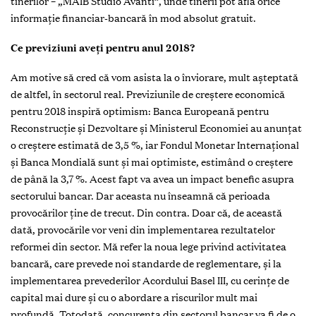
tinerilor – „MAIB Studio Avanti”, unde tinerii pot afla orice
informaţie financiar-bancară în mod absolut gratuit.
Ce previziuni aveţi pentru anul 2018?
Am motive să cred că vom asista la o înviorare, mult aşteptată
de altfel, în sectorul real. Previziunile de creştere economică
pentru 2018 inspiră optimism: Banca Europeană pentru
Reconstrucţie şi Dezvoltare şi Ministerul Economiei au anunţat
o creştere estimată de 3,5 %, iar Fondul Monetar Internaţional
şi Banca Mondială sunt şi mai optimiste, estimând o creştere
de până la 3,7 %. Acest fapt va avea un impact benefic asupra
sectorului bancar. Dar aceasta nu înseamnă că perioada
provocărilor ţine de trecut. Din contra. Doar că, de această
dată, provocările vor veni din implementarea rezultatelor
reformei din sector. Mă refer la noua lege privind activitatea
bancară, care prevede noi standarde de reglementare, şi la
implementarea prevederilor Acordului Basel III, cu cerinţe de
capital mai dure şi cu o abordare a riscurilor mult mai
profundă. Totodată, concurenţa din sectorul bancar va fi de o