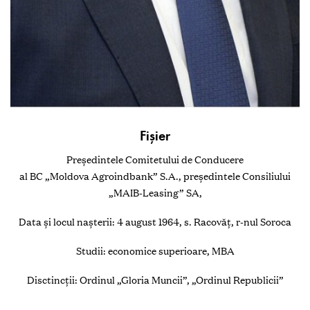
Fişier
Preşedintele Comitetului de Conducere
al BC „Moldova Agroindbank” S.A., preşedintele Consiliului
„MAIB-Leasing” SA,
Data şi locul naşterii: 4 august 1964, s. Racovăţ, r-nul Soroca
Studii: economice superioare, MBA
Disctincţii: Ordinul „Gloria Muncii”, „Ordinul Republicii”