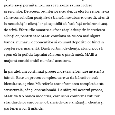
poate să-şi permită luxul să se relaxeze sau să cedeze
presiunilor. De aceea, pe interior s-au depus eforturi enorme ca
să ne consolidăm poziţiile de bancă inovatoare, onestă, atentă
la necesităţile clienţilor şi capabilă să facă faţă oricăror situaţii
de criză. Eforturile noastre au fost răsplătite prin încrederea
clienţilor, pentru care MAIB continuă să fie cea mai sigură
bancă, numărul deponenţilor şi volumul depozitelor fiind în
creştere permanentă. Dacă vorbim de clienţi, atunci pot să
spun că în pofida faptului că avem o piaţă mică, MAIB a
majorat considerabil numărul acestora.
În paralel, am continuat procesul de transformare internă a
băncii. Este un proces complex, care va da băncii o nouă
identitate, aş zice. Mă refer la transformarea completă atât
structurală, cât şi operaţională. La sfârşitul acestui proces,
MAIB va fi o bancă modernă, care se va conforma tuturor
standardelor europene, o bancă de care angajaţii, clienţii şi
partenerii vor fi mândri.