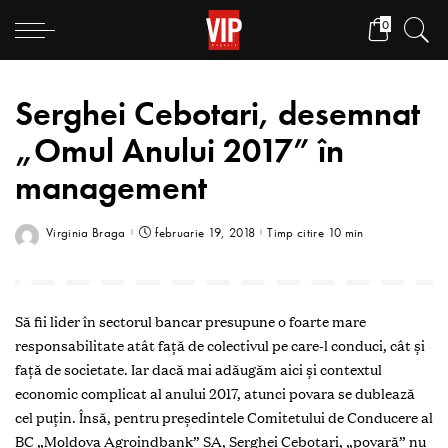
0
Serghei Cebotari, desemnat
„Omul Anului 2017” în
management
Virginia Braga
februarie 19, 2018
Timp citire 10 min
Să fii lider în sectorul bancar presupune o foarte mare
responsabilitate atât faţă de colectivul pe care-l conduci, cât şi
faţă de societate. Iar dacă mai adăugăm aici şi contextul
economic complicat al anului 2017, atunci povara se dublează
cel puţin. Însă, pentru preşedintele Comitetului de Conducere al
BC „Moldova Agroindbank” SA, Serghei Cebotari, „povară” nu