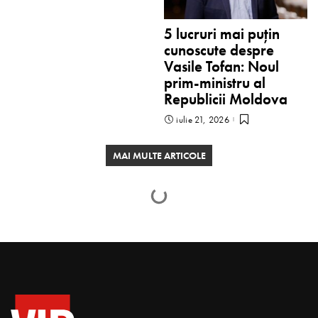
5 lucruri mai puțin
cunoscute despre
Vasile Tofan: Noul
prim-ministru al
Republicii Moldova
iulie 21, 2026
MAI MULTE ARTICOLE
Lorina Bălteanu, „Omul
Anului 2017” în domeniul
industriei modei
Virginia Braga
februarie 19, 2018
Timp citire 6 min