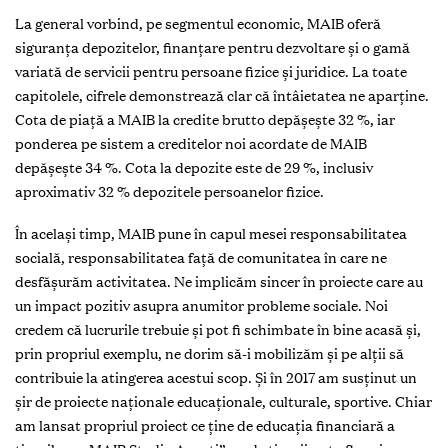
La general vorbind, pe segmentul economic, MAIB oferă
siguranţa depozitelor, finanţare pentru dezvoltare şi o gamă
variată de servicii pentru persoane fizice şi juridice. La toate
capitolele, cifrele demonstrează clar că întâietatea ne aparţine.
Cota de piaţă a MAIB la credite brutto depăşeşte 32 %, iar
ponderea pe sistem a creditelor noi acordate de MAIB
depăşeşte 34 %. Cota la depozite este de 29 %, inclusiv
aproximativ 32 % depozitele persoanelor fizice.
În acelaşi timp, MAIB pune în capul mesei responsabilitatea
socială, responsabilitatea faţă de comunitatea în care ne
desfăşurăm activitatea. Ne implicăm sincer în proiecte care au
un impact pozitiv asupra anumitor probleme sociale. Noi
credem că lucrurile trebuie şi pot fi schimbate în bine acasă şi,
prin propriul exemplu, ne dorim să-i mobilizăm şi pe alţii să
contribuie la atingerea acestui scop. Şi în 2017 am susţinut un
şir de proiecte naţionale educaţionale, culturale, sportive. Chiar
am lansat propriul proiect ce ţine de educaţia financiară a