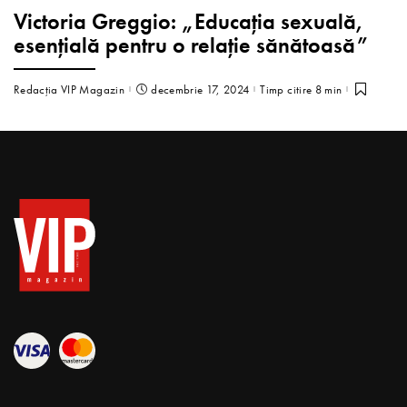
Victoria Greggio: „Educația sexuală,
esențială pentru o relație sănătoasă”
Redacția VIP Magazin
decembrie 17, 2024
Timp citire 8 min