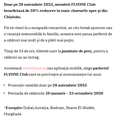
Doar pe 28 noiembrie 2025, membrii FLYONE Club
beneficiază de 50% reducere la toate zborurile spre și din
Chișinău.
Fie că visezi la o escapadă romantică, un city break spontan sau
o vacanță memorabilă în familie, aceasta este șansa perfectă de
a călători mai mult și de a plăti mai puțin.
Timp de 24 de ore, biletele sunt la
jumătate de preț
, pentru a
călători un an întreg.
Accesează
www.flyone.eu
sau aplicația mobilă, alege
pachetul
FLYONE Club
care se potrivește și economisește tot anul.
Promoție valabilă doar pe
28 noiembrie 2025
Perioada de călătorie:
19 ianuarie – 23 octombrie 2026
*
Excepție:
Dubai,Antalya, Bodrum, Sharm El-Sheikh,
Hurghada