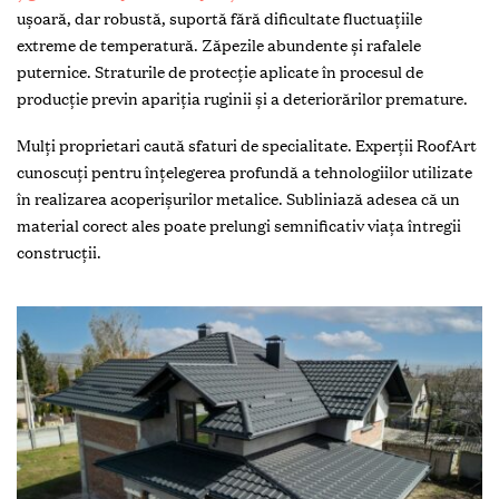
ușoară, dar robustă, suportă fără dificultate fluctuațiile
extreme de temperatură. Zăpezile abundente și rafalele
puternice. Straturile de protecție aplicate în procesul de
producție previn apariția ruginii și a deteriorărilor premature.
Mulți proprietari caută sfaturi de specialitate. Experții RoofArt
cunoscuți pentru înțelegerea profundă a tehnologiilor utilizate
în realizarea acoperișurilor metalice. Subliniază adesea că un
material corect ales poate prelungi semnificativ viața întregii
construcții.