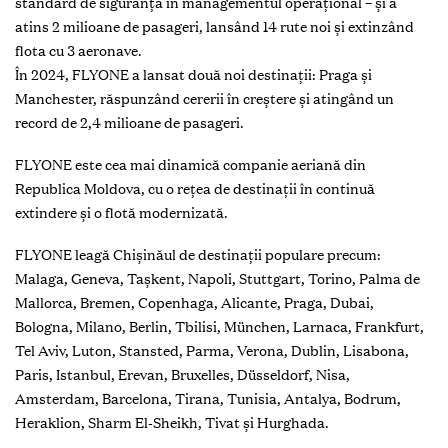
standard de siguranță în managementul operațional – și a
atins 2 milioane de pasageri, lansând 14 rute noi și extinzând
flota cu 3 aeronave.
În 2024, FLYONE a lansat două noi destinații: Praga și
Manchester, răspunzând cererii în creștere și atingând un
record de 2,4 milioane de pasageri.
FLYONE este cea mai dinamică companie aeriană din
Republica Moldova, cu o rețea de destinații în continuă
extindere și o flotă modernizată.
FLYONE leagă Chișinăul de destinații populare precum:
Malaga, Geneva, Tașkent, Napoli, Stuttgart, Torino, Palma de
Mallorca, Bremen, Copenhaga, Alicante, Praga, Dubai,
Bologna, Milano, Berlin, Tbilisi, München, Larnaca, Frankfurt,
Tel Aviv, Luton, Stansted, Parma, Verona, Dublin, Lisabona,
Paris, Istanbul, Erevan, Bruxelles, Düsseldorf, Nisa,
Amsterdam, Barcelona, Tirana, Tunisia, Antalya, Bodrum,
Heraklion, Sharm El-Sheikh, Tivat și Hurghada.