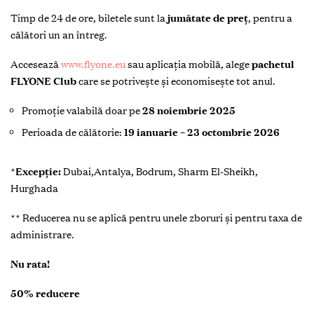
Timp de 24 de ore, biletele sunt la
jumătate de preț
, pentru a
călători un an întreg.
Accesează
www.flyone.eu
sau aplicația mobilă, alege
pachetul
FLYONE Club
care se potrivește și economisește tot anul.
Promoție valabilă doar pe
28 noiembrie 2025
Perioada de călătorie:
19 ianuarie – 23 octombrie 2026
*
Excepție:
Dubai,Antalya, Bodrum, Sharm El-Sheikh,
Hurghada
** Reducerea nu se aplică pentru unele zboruri și pentru taxa de
administrare.
Nu rata!
50% reducere