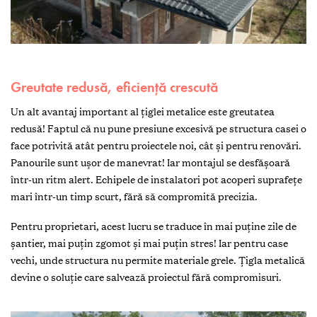
Greutate redusă, eficiență crescută
Un alt avantaj important al țiglei metalice este greutatea
redusă! Faptul că nu pune presiune excesivă pe structura casei o
face potrivită atât pentru proiectele noi, cât și pentru renovări.
Panourile sunt ușor de manevrat! Iar montajul se desfășoară
într-un ritm alert. Echipele de instalatori pot acoperi suprafețe
mari într-un timp scurt, fără să compromită precizia.
Pentru proprietari, acest lucru se traduce în mai puține zile de
șantier, mai puțin zgomot și mai puțin stres! Iar pentru case
vechi, unde structura nu permite materiale grele. Țigla metalică
devine o soluție care salvează proiectul fără compromisuri.