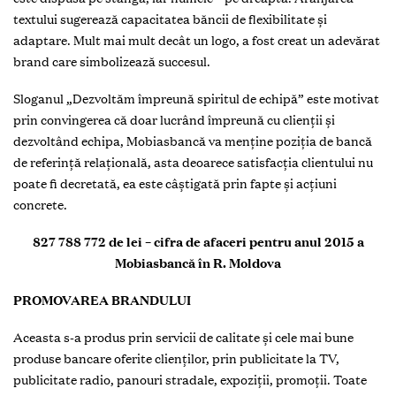
textului sugerează capacitatea băncii de flexibilitate şi
adaptare. Mult mai mult decât un logo, a fost creat un adevărat
brand care simbolizează succesul.
Sloganul „Dezvoltăm împreună spiritul de echipă” este motivat
prin convingerea că doar lucrând împreună cu clienţii şi
dezvoltând echipa, Mobiasbancă va menține poziţia de bancă
de referinţă relaţională, asta deoarece satisfacţia clientului nu
poate fi decretată, ea este câştigată prin fapte şi acţiuni
concrete.
827 788 772 de lei – cifra de afaceri pentru anul 2015 a
Mobiasbancă în R. Moldova
PROMOVAREA BRANDULUI
Aceasta s-a produs prin servicii de calitate şi cele mai bune
produse bancare oferite clienţilor, prin publicitate la TV,
publicitate radio, panouri stradale, expoziţii, promoţii. Toate