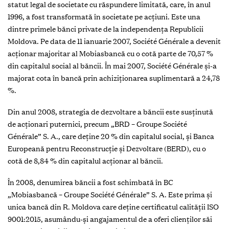
statut legal de societate cu răspundere limitată, care, în anul
1996, a fost transformată în societate pe acţiuni. Este una
dintre primele bănci private de la independenţa Republicii
Moldova. Pe data de 11 ianuarie 2007, Société Générale a devenit
acţionar majoritar al ­Mobiasbancă cu o cotă parte de 70,57 %
din capitalul social al băncii. În mai 2007, Société Générale şi-a
majorat cota în bancă prin achiziţionarea suplimentară a 24,78
%.
Din anul 2008, strategia de dezvoltare a băncii este susţinută
de acţionari puternici, precum „BRD – Groupe Société
Générale” S. A., care deţine 20 % din capitalul social, şi Banca
Europeană pentru Reconstrucţie şi Dezvoltare (BERD), cu o
cotă de 8,84 % din capitalul acţionar al băncii.
În 2008, denumirea băncii a fost schimbată în BC
„Mobiasbancă – Groupe Société Générale” S. A. Este prima şi
unica bancă din R. Moldova care deţine certificatul calităţii ISO
9001:2015, asumându-şi angajamentul de a oferi clienţilor săi