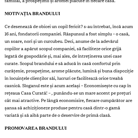
familial, a prospeţimii şi aromei plăcute în fiecare casă.
MOTIVAŢIA BRANDULUI
Ce desenează de obicei un copil fericit? s-au întrebat, încă acum
16 ani, fondatorii companiei. Răspunsul a fost simplu – o casă,
un soare, nori şi un curcubeu. Deci, anume de la adevărul
copiilor a apărut scopul companiei, să faciliteze orice grijă
legată de gospodărie şi, mai ales, de întreţinerea unei case
curate. Scopul brandului e să aducă în casă confortul prin
curăţenie, prospeţime, arome plăcute, lumină şi buna dispoziţie
în locuinţele clienţilor săi, lucruri ce facilitează orice treabă
casnică. Sloganul este şi acum acelaşi – Economiseşte cu cap în
reţeaua Casa Curată! – , punându-se un mare accent pe preţuri
cât mai atractive. Pe lângă economisire, fiecare cumpărător are
şansa să achiziţioneze produse pentru casă dintr-o gamă
variată şi să aibă parte de o deservire de primă clasă.
PROMOVAREA BRANDULUI