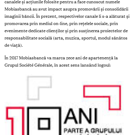
canalele şi acţiunile folosite pentru a face cunoscut numele
Mobiasbancă au avut impact asupra promovării şi consolidării
imaginii băncii. În prezent, respectivelor canale li s-a alăturat şi
promovarea prin mediul on-line, prin reţelele sociale, prin
evenimente dedicate clienţilor și prin susținerea proiectelor de
responsabilitate socială (arta, muzica, sportul, modul sănătos
de viaţă).
În 2017 Mobiasbancă va marca zece ani de apartenenţă la
Grupul Société Géné­rale, în acest sens lansând logoul: