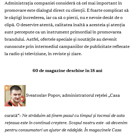
Administraţia companiei consideră că cel mai important în
promovare este dialogul direct cu clienţii. E foarte complicat să
le câştigi încrederea, iar ca să o pierzi, nu e nevoie decât de o
clipă. O deservire atentă, calitatea înaltă a acesteia şi atenţia
sunt percepute ca un instrument primordial în promovarea
brandului. Astfel, ofertele speciale şi noutăţile au devenit
cunoscute prin intermediul campaniilor de publicitate reflecate
la radio și televiziune, în reviste şi ziare.
60 de magazine deschise în 18 ani
Sveatoslav Popov, administratorul reţelei „Casa
curată”:
Ne străduim să ţinem pasul cu timpul şi tocmai de asta
reţeaua este în continuă creştere. Scopul nostru este -să devenim
pentru consumatori un ajutor de nădejde. În magazinele Casa