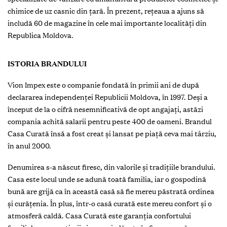
chimice de uz casnic din ţară. În prezent, reţeaua a ajuns să
includă 60 de magazine în cele mai importante localităţi din
Republica Moldova.
ISTORIA BRANDULUI
Vion Impex este o companie fondată în primii ani de după
declararea independenţei Republicii Moldova, în 1997. Deşi a
început de la o cifră nesemnificativă de opt angajaţi, astăzi
compania achită salarii pentru peste 400 de oameni. Brandul
Casa Curată însă a fost creat şi lansat pe piaţă ceva mai târziu,
în anul 2000.
Denumirea s-a născut firesc, din valorile și tradiţiile brandului.
Casa este locul unde se adună toată familia, iar o gospodină
bună are grijă ca în această casă să fie mereu păstrată ordinea
şi curăţenia. În plus, într-o casă curată este mereu confort şi o
atmosferă caldă. Casa Curată este garanţia confortului