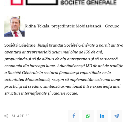
Ridha Tekaia, președintele Mobiasbancă – Groupe
Société Générale:
Însuşi brandul Société Générale a pornit dintr-o
aventură antreprenorială acum mai bine de 150 de ani,
propunându-şi să fie alături de alți antreprenori și să servească
economia din întreaga lume. Adunând aceşti 150 de ani de tradiţie
a Société Générale în sectorul financiar şi raportându-ne la
activitatea Mobiasbancă, reuşim să implementăm cele mai bune
practici şi să creăm o simbioză armonioasă între experienţa unei
structuri internaţionale şi valorile locale.
SHARE PE