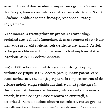
Aderând la unul dintre cele mai importante grupuri financiare
din Europa, banca a asimilat valorile de bază ale Groupe Société
Générale – spirit de echipă, inovaţie, responsabilitate şi
angajament.
De asemenea, a trecut printr-un proces de rebranding,
preluând atât politicile financiare, de management şi activitate
la nivel de grup, cât şi elementele de identitate vizuală. Astfel,
pe lângă modificarea denumirii băncii, a fost implementat și
logotipul Grupului Société Générale.
Logoul GSG a fost elaborat de agenţia de design Sopha,
deţinută de grupul RSCG. Acesta presupune un pătrat, care
evocă seriozitate, rezistenţă şi rigoare, în timp ce contrastul de
culoare indică relaţia echilibrată dintre bancă şi clienţii săi.
Roşul, care este luminos şi dinamic, este asociat cu pasiune şi
emoţie, în timp ce negrul este culoarea solemnităţii, a
seriozităţii. Bara albă simbolizează deschidere. Partea grafică
este dispusă pe stânga, iar numele – pe dreapta. Aranjarea