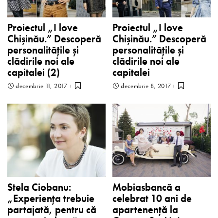
Proiectul „I love
Proiectul „I love
Chișinău.” Descoperă
Chișinău.” Descoperă
personalitățile și
personalitățile și
clădirile noi ale
clădirile noi ale
capitalei (2)
capitalei
decembrie 11, 2017
decembrie 8, 2017
Stela Ciobanu:
Mobiasbancă a
„Experienţa trebuie
celebrat 10 ani de
partajată, pentru că
apartenenţă la