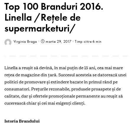
Top 100 Branduri 2016.
Linella /Rețele de
supermarketuri/
Virginia Braga
martie 29, 2017
Timp citire 6 min
L
inella a reușit să devină, în mai puțin de 15 ani, cea mai mare
rețea de magazine din țară. Succesul acesteia se datorează unei
politici de promovare și extindere bazate în primul rând pe
consumatori. Prețurile rezonabile, produsele proaspete și de
calitate, dar și ofertele promoționale permanente au reușit să
cucerească chiar și cei mai exigenți clienți.