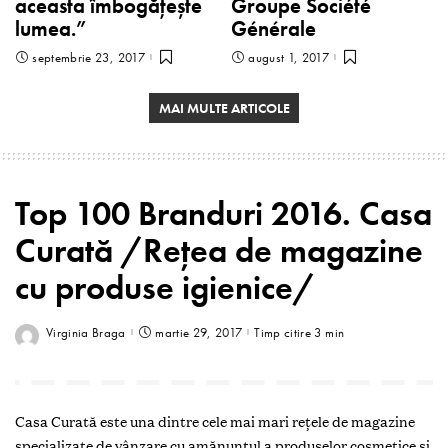
aceasta îmbogăţeşte
Groupe Société
lumea.”
Générale
septembrie 23, 2017
august 1, 2017
MAI MULTE ARTICOLE
Top 100 Branduri 2016. Casa
Curată /Rețea de magazine
cu produse igienice/
Virginia Braga
martie 29, 2017
Timp citire 3 min
C
asa Curată este una dintre cele mai mari reţele de magazine
specializate de vânzare cu amănuntul a produselor cosmetice şi