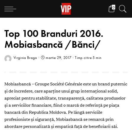
0
Top 100 Branduri 2016.
Mobiasbancă /Bănci/
Virginia Braga
martie 29, 2017
Timp citire 5 min
M
obiasbancă – Groupe ­Société Générale este un brand puternic
şi de încredere, care aparţine unui grup internaţional solid,
apreciat pentru stabilitate, transparenţă, calitatea produselor
şi a serviciilor financiare, fiind o marcă de referinţă pe piaţa
bancară din Republica Moldova. Pe lângă serviciile
profesioniste și siguranță, Mobiasbancă se remarcă prin
abordare personalizată și empatică față de beneficiarii săi.