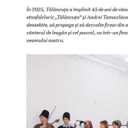
În 2025, Tălăncuța a împlinit 45 de ani de cân
etnofolcloric „Tălăncuța” și Andrei Tamazlâcar
deosebite, să propage și să dezvolte firesc din ob
cântecul de leagăn și cel pascal, ca într-un fin
neamului nostru.