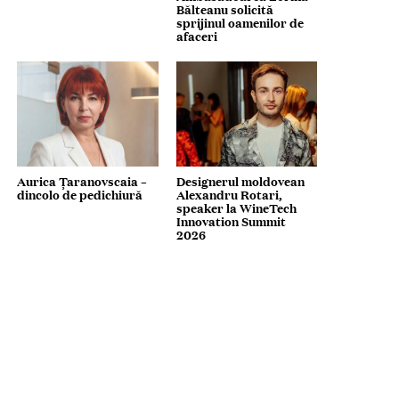
Bălteanu solicită
sprijinul oamenilor de
afaceri
Aurica Țaranovscaia –
Designerul moldovean
dincolo de pedichiură
Alexandru Rotari,
speaker la WineTech
Innovation Summit
2026