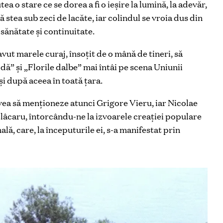
a o stare ce se dorea a fi o ieșire la lumină, la adevăr,
 stea sub zeci de lacăte, iar colindul se vroia dus din
 sănătate și continuitate.
vut marele curaj, însoțit de o mână de tineri, să
ă” și „Florile dalbe” mai întâi pe scena Uniunii
 și după aceea în toată țara.
vea să menționeze atunci Grigore Vieru, iar Nicolae
lâcaru, întorcându-ne la izvoarele creației populare
ă, care, la începuturile ei, s-a manifestat prin