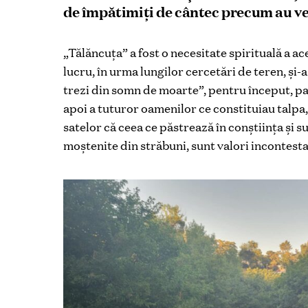
de împătimiți de cântec precum au ven
„Tălăncuța” a fost o necesitate spirituală a a
lucru, în urma lungilor cercetări de teren, și
trezi din somn de moarte”, pentru început, pa
apoi a tuturor oamenilor ce constituiau talpa,
satelor că ceea ce păstrează în conștiința și suf
moștenite din străbuni, sunt valori incontestab