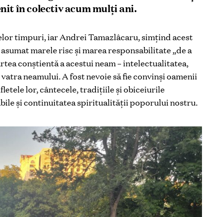
it în colectiv acum mulți ani.
celor timpuri, iar Andrei Tamazlâcaru, simțind acest
-a asumat marele risc și marea responsabilitate „de a
rtea conștientă a acestui neam – intelectualitatea,
 vatra neamului. A fost nevoie să fie convinși oamenii
letele lor, cântecele, tradițiile și obiceiurile
ile și continuitatea spiritualității poporului nostru.