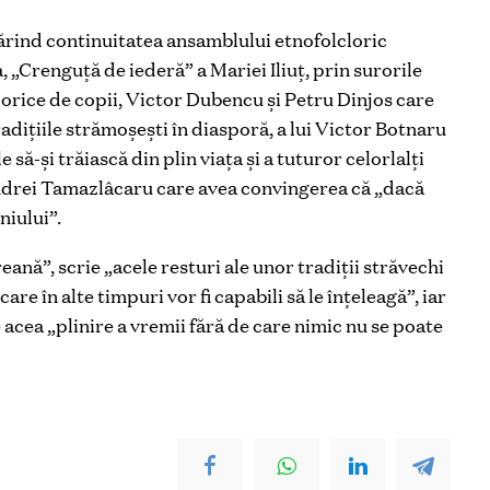
rind continuitatea ansamblului etnofolcloric
, „Crenguță de iederă” a Mariei Iliuț, prin surorile
lorice de copii, Victor Dubencu și Petru Dinjos care
tradițiile strămoșești în diasporă, a lui Victor Botnaru
ă-și trăiască din plin viața și a tuturor celorlalți
Andrei Tamazlâcaru care avea convingerea că „dacă
niului”.
ană”, scrie „acele resturi ale unor tradiții străvechi
are în alte timpuri vor fi capabili să le înțeleagă”, iar
cea „plinire a vremii fără de care nimic nu se poate