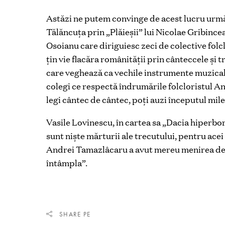
Astăzi ne putem convinge de acest lucru urmă
Tălăncuța prin „Plăieșii” lui Nicolae Gribincea
Osoianu care diriguiesc zeci de colective folc
țin vie flacăra românității prin cânteccele și 
care veghează ca vechile instrumente muzicale s
colegi ce respectă îndrumările folcloristul 
legi cântec de cântec, poți auzi începutul mile
Vasile Lovinescu, în cartea sa „Dacia hiperbore
sunt niște mărturii ale trecutului, pentru acei c
Andrei Tamazlâcaru a avut mereu menirea de a
întâmpla”.
SHARE PE