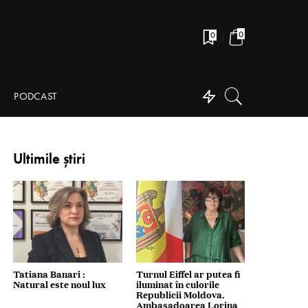
0
0
PODCAST
Ultimile știri
Tatiana Banari :
Turnul Eiffel ar putea fi
Natural este noul lux
iluminat în culorile
Republicii Moldova.
Ambasadoarea Lorina