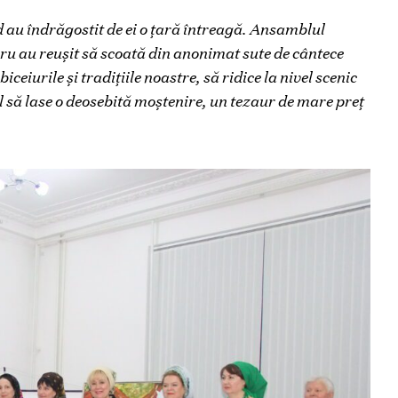
d au îndrăgostit de ei o țară întreagă. Ansamblul
u au reușit să scoată din anonimat sute de cântece
iceiurile și tradițiile noastre, să ridice la nivel scenic
al să lase o deosebită moștenire, un tezaur de mare preț