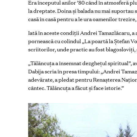
Era începutul anilor ’80 când în atmosferă plute
la dreptate. Doina și balada nu mai suportau să
casă în casă pentru a le ura oamenilor trezire,
Iată în aceste condiții Andrei Tamazlâcaru, a a
pornească cu colindul „La poartă la Ștefan Vod
scriitorilor, unde practic au fost blagosloviți,
„Tălăncuța a însemnat dezghețul spiritual”, a
Dabija scria în presa timpului: „Andrei Tamaz
adevărate, a pledat pentru Renașterea Național
cântec. Tălăncuța a făcut și face istorie.”