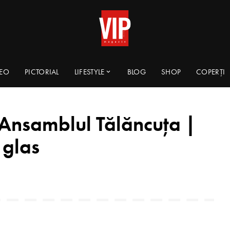
DEO
PICTORIAL
LIFESTYLE
BLOG
SHOP
COPERȚI
nsamblul Tălăncuța |
 glas