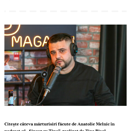
Citește câteva mărturisiri făcute de Anatolie Melnic
în
podcast-ul „Sincer cu Tine”, realizat de Zina Bivol.