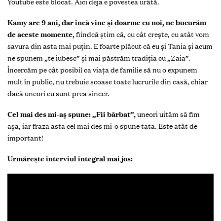
Youtube este blocat. Aici deja e povestea urâtă.
Kamy are 9 ani, dar încă vine și doarme cu noi, ne bucurăm
de aceste momente,
fiindcă știm că, cu cât crește, cu atât vom
savura din asta mai puţin. E foarte plăcut că eu și Tania și acum
ne spunem „te iubesc” și mai păstrăm tradiţia cu „Zaia”.
Încercăm pe cât posibil ca viaţa de familie să nu o expunem
mult în public, nu trebuie scoase toate lucrurile din casă, chiar
dacă uneori eu sunt prea sincer.
Cel mai des mi-aș spune: „Fii bărbat”,
uneori uităm să fim
așa, iar fraza asta cel mai des mi-o spune tata. Este atât de
important!
Urmărește interviul integral mai jos: