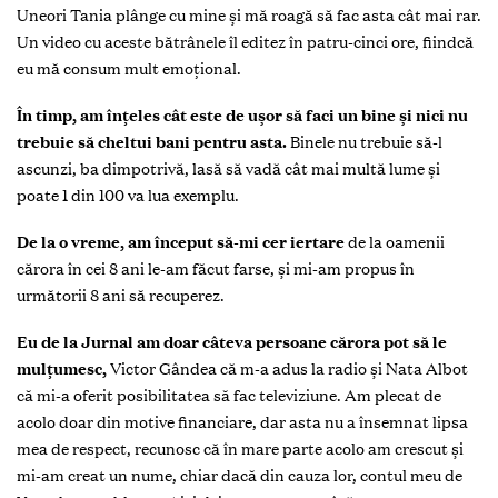
Uneori Tania plânge cu mine și mă roagă să fac asta cât mai rar.
Un video cu aceste bătrânele îl editez în patru-cinci ore, fiindcă
eu mă consum mult emoţional.
În timp, am înţeles cât este de ușor să faci un bine și nici nu
trebuie să cheltui bani pentru asta.
Binele nu trebuie să-l
ascunzi, ba dimpotrivă, lasă să vadă cât mai multă lume și
poate 1 din 100 va lua exemplu.
De la o vreme, am început să-mi cer iertare
de la oamenii
cărora în cei 8 ani le-am făcut farse, și mi-am propus în
următorii 8 ani să recuperez.
Eu de la Jurnal am doar câteva persoane cărora pot să le
mulţumesc,
Victor Gândea că m-a adus la radio și Nata Albot
că mi-a oferit posibilitatea să fac televiziune. Am plecat de
acolo doar din motive financiare, dar asta nu a însemnat lipsa
mea de respect, recunosc că în mare parte acolo am crescut și
mi-am creat un nume, chiar dacă din cauza lor, contul meu de