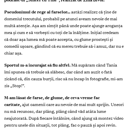
Pseudonimul de rege al farselor…
astăzi realizez că ţine de
domeniul trecutului, probabil pe atunci aveam nevoie de mai
multă atenţie. Așa am simţit până unde poate ajunge aroganţa
mea și cum e să vorbești cu toţi de la înălţime. Iniţial credeam
că doar așa lumea mă poate accepta, cu glume prostești și
comedii ușoare, gândind că eu mereu trebuie să-i amuz, dar nu e
chiar așa.
Sportul m-a încurajat să fiu altfel.
Mă supăram când Tania
îmi spunea că trebuie să slăbesc, dar când am auzit o fată
zicând că, din cauza burţii, risc să nu încap în fotografie, mi-am
zis „Stop!”.
M-am lăsat de farse, de glume, de ceva vreme fac
caritate,
ajut oamenii care au nevoie de mai mult sprijin. Uneori
nu mă recunosc, dar plâng, plâng când văd atâta lume
neajutorată. După fiecare întâlnire, când ajung să montez video
pentru unele din situaţii, tot plâng, fac o pauză și apoi revin.