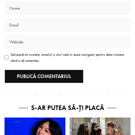
Salvează-mi numele, emailul și situl web în acest navigator pentru data viitoare
când o să comentez.
S-AR PUTEA SĂ-ȚI PLACĂ