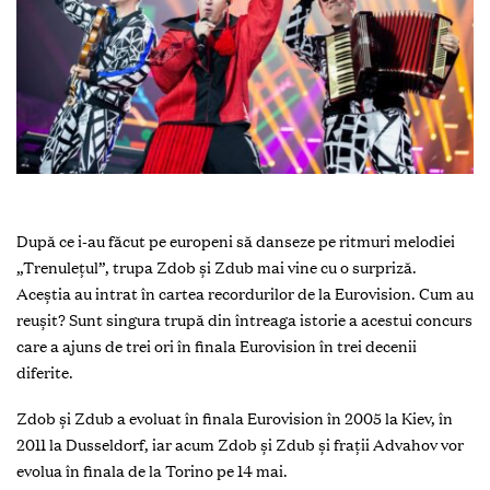
După ce i-au făcut pe europeni să danseze pe ritmuri melodiei
„Trenulețul”, trupa Zdob și Zdub mai vine cu o surpriză.
Aceștia au intrat în cartea recordurilor de la Eurovision. Cum au
reușit? Sunt singura trupă din întreaga istorie a acestui concurs
care a ajuns de trei ori în finala Eurovision în trei decenii
diferite.
Zdob și Zdub a evoluat în finala Eurovision în 2005 la Kiev, în
2011 la Dusseldorf, iar acum Zdob şi Zdub și frații Advahov vor
evolua în finala de la Torino pe 14 mai.