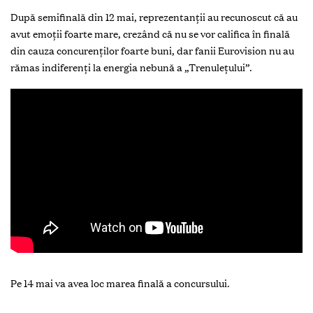
După semifinală din 12 mai, reprezentanții au recunoscut că au
avut emoții foarte mare, crezând că nu se vor califica în finală
din cauza concurenților foarte buni, dar fanii Eurovision nu au
rămas indiferenți la energia nebună a „Trenulețului”.
Pe 14 mai va avea loc marea finală a concursului.