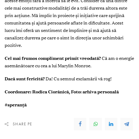
aceste emoții fără a încerca să le evit. Consider că una dintre
cele mai constructive modalități de a trăi durerea altora este
prin acțiune. Mă implic în proiecte și inițiative care sprijină
comunitatea și ajută persoanele aflate în dificultate. Acest
lucru îmi oferă un sentiment de împlinire și mă ajută să
canalizez durerea pe care o simt în direcția unor schimbări
pozitive.
Cel mai frumos compliment primit vreodată?
Că am o energie
asemănătoare cu cea a lui Marylin Monroe.
Dacă sunt fericită?
Da! Cu semnul exclamării vă rog!
Coordonare: Rodica Ciorănică, Foto: arhiva personală
#speranță
SHARE PE