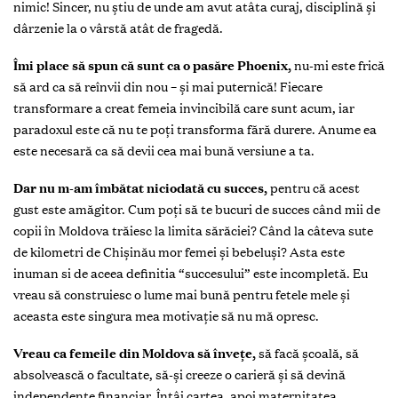
nimic! Sincer, nu știu de unde am avut atâta curaj, disciplină și
dârzenie la o vârstă atât de fragedă.
Îmi place să spun că sunt ca o pasăre Phoenix,
nu-mi este frică
să ard ca să reînvii din nou – și mai puternică! Fiecare
transformare a creat femeia invincibilă care sunt acum, iar
paradoxul este că nu te poți transforma fără durere. Anume ea
este necesară ca să devii cea mai bună versiune a ta.
Dar nu m-am îmbătat niciodată cu succes,
pentru că acest
gust este amăgitor. Cum poți să te bucuri de succes când mii de
copii în Moldova trăiesc la limita sărăciei? Când la câteva sute
de kilometri de Chișinău mor femei și bebeluși? Asta este
inuman si de aceea definitia “succesului” este incompletă. Eu
vreau să construiesc o lume mai bună pentru fetele mele și
aceasta este singura mea motivație să nu mă opresc.
Vreau ca femeile din Moldova să învețe,
să facă școală, să
absolvească o facultate, să-și creeze o carieră și să devină
independente financiar. Întâi cartea, apoi maternitatea.