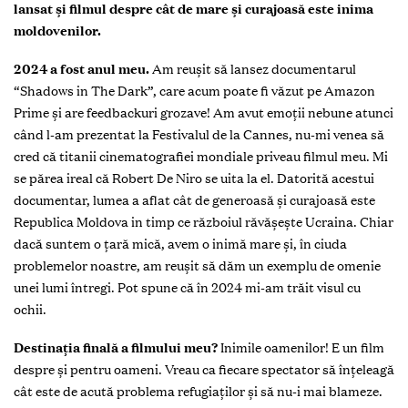
lansat și filmul despre cât de mare și curajoasă este inima
moldovenilor.
2024 a fost anul meu.
Am reușit să lansez documentarul
“Shadows in The Dark”, care acum poate fi văzut pe Amazon
Prime și are feedbackuri grozave! Am avut emoții nebune atunci
când l-am prezentat la Festivalul de la Cannes, nu-mi venea să
cred că titanii cinematografiei mondiale priveau filmul meu. Mi
se părea ireal că Robert De Niro se uita la el. Datorită acestui
documentar, lumea a aflat cât de generoasă și curajoasă este
Republica Moldova in timp ce războiul răvășește Ucraina. Chiar
dacă suntem o țară mică, avem o inimă mare și, în ciuda
problemelor noastre, am reușit să dăm un exemplu de omenie
unei lumi întregi. Pot spune că în 2024 mi-am trăit visul cu
ochii.
Destinația finală a filmului meu?
Inimile oamenilor! E un film
despre și pentru oameni. Vreau ca fiecare spectator să înțeleagă
cât este de acută problema refugiaților și să nu-i mai blameze.