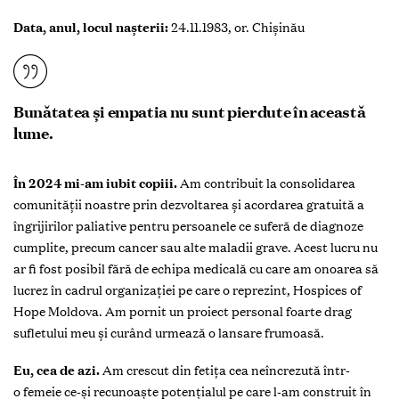
Data, anul, locul nașterii:
24.11.1983, or. Chișinău
Bunătatea și empatia nu sunt pierdute în această
lume.
În 2024 mi-am iubit copiii.
Am contribuit la consolidarea
comunității noastre prin dezvoltarea și acordarea gratuită a
îngrijirilor paliative pentru persoanele ce suferă de diagnoze
cumplite, precum cancer sau alte maladii grave. Acest lucru nu
ar fi fost posibil fără de echipa medicală cu care am onoarea să
lucrez în cadrul organizației pe care o reprezint, Hospices of
Hope Moldova. Am pornit un proiect personal foarte drag
sufletului meu și curând urmează o lansare frumoasă.
Eu, cea de azi.
Am crescut din fetița cea neîncrezută într-
o femeie ce-și recunoaște potențialul pe care l-am construit în