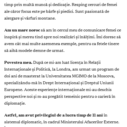
timp prin multă muncă și dedicație. Resping cercuri de femei
ale căror focus este pe bârfe și piedici. Sunt pasionată de
alergare și vârfuri montane.
Am un mare noroc
să am în cercul meu de comunicare femei ce
inspiră și mereu tind spre noi realizări și înălțimi. Îmi doresc să
avem cât mai multe asemenea exemple, pentru ca fetele tinere
să aibă modele demne de urmat.
Povestea mea.
După ce mi-am luat licența în Relații
Internaționale și Politică, la Londra, am urmat un program de
doi ani de masterat la Universitatea MGIMO de la Moscova,
specializându-mă în Drept Internațional și Dreptul Uniunii
Europene. Aceste experiențe internaționale mi-au deschis
perspective noi și m-au pregătit temeinic pentru o carieră în
diplomație.
Astfel, am avut privilegiul de a lucra timp de 11 ani
în
sistemul diplomatic, în cadrul Ministerului Afacerilor Externe.