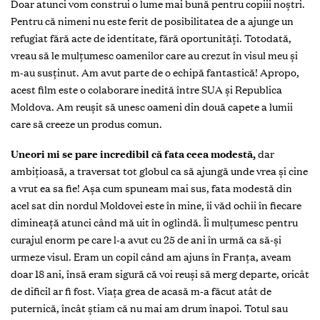
Doar atunci vom construi o lume mai bună pentru copiii noștri.
Pentru că nimeni nu este ferit de posibilitatea de a ajunge un
refugiat fără acte de identitate, fără oportunități. Totodată,
vreau să le mulțumesc oamenilor care au crezut în visul meu și
m-au susținut. Am avut parte de o echipă fantastică! Apropo,
acest film este o colaborare inedită între SUA și Republica
Moldova. Am reușit să unesc oameni din două capete a lumii
care să creeze un produs comun.
Uneori mi se pare incredibil că fata ceea modestă,
dar
ambițioasă, a traversat tot globul ca să ajungă unde vrea și cine
a vrut ea sa fie! Așa cum spuneam mai sus, fata modestă din
acel sat din nordul Moldovei este în mine, îi văd ochii în fiecare
dimineață atunci când mă uit în oglindă. Îi mulțumesc pentru
curajul enorm pe care l-a avut cu 25 de ani în urmă ca să-și
urmeze visul. Eram un copil când am ajuns în Franța, aveam
doar 18 ani, însă eram sigură că voi reuși să merg departe, oricât
de dificil ar fi fost. Viața grea de acasă m-a făcut atât de
puternică, încât știam că nu mai am drum înapoi. Totul sau