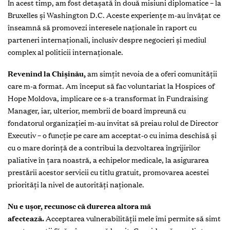
În acest timp, am fost detașată în două misiuni diplomatice – la
Bruxelles și Washington D.C. Aceste experiențe m-au învățat ce
înseamnă să promovezi interesele naționale în raport cu
parteneri internaționali, inclusiv despre negocieri și mediul
complex al politicii internaționale.
Revenind la Chișinău,
am simțit nevoia de a oferi comunității
care m-a format. Am început să fac voluntariat la Hospices of
Hope Moldova, implicare ce s-a transformat în Fundraising
Manager, iar, ulterior, membrii de board împreună cu
fondatorul organizației m-au invitat să preiau rolul de Director
Executiv – o funcție pe care am acceptat-o cu inima deschisă și
cu o mare dorință de a contribui la dezvoltarea îngrijirilor
paliative în țara noastră, a echipelor medicale, la asigurarea
prestării acestor servicii cu titlu gratuit, promovarea acestei
priorități la nivel de autorități naționale.
Nu e ușor, recunosc că durerea altora mă
afectează.
Acceptarea vulnerabilității mele îmi permite să simt