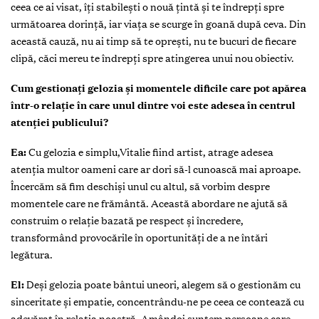
ceea ce ai visat, îți stabilești o nouă țintă și te îndrepți spre
următoarea dorință, iar viața se scurge în goană după ceva. Din
această cauză, nu ai timp să te oprești, nu te bucuri de fiecare
clipă, căci mereu te îndrepți spre atingerea unui nou obiectiv.
Cum gestionați gelozia și momentele dificile care pot apărea
într-o relație în care unul dintre voi este adesea în centrul
atenției publicului?
Ea:
Cu gelozia e simplu,Vitalie fiind artist, atrage adesea
atenția multor oameni care ar dori să-l cunoască mai aproape.
Încercăm să fim deschiși unul cu altul, să vorbim despre
momentele care ne frământă. Această abordare ne ajută să
construim o relație bazată pe respect și încredere,
transformând provocările în oportunități de a ne întări
legătura.
El:
Deși gelozia poate bântui uneori, alegem să o gestionăm cu
sinceritate și empatie, concentrându-ne pe ceea ce contează cu
adevărat în relația noastră. Amândoi suntem persoane care