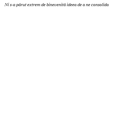
Anul acesta am organizat o ediție diferită de tot ce am făcut
până acum – am mixat tradiționala Gală a brandurilor cu
tradiționala Gală a Bunătății, care are loc sub auspiciul
organizației de caritate Hospices of Hope Moldova.
Ni s-a părut extrem de binevenită ideea de a ne consolida
eforturile într-o Gală comună a brandurilor de acasă, încercând
să sensibilizăm și să mobilizăm comunitatea de afaceri în jurul
unor scopuri caritabile nobile. Am încercat să ne conectăm
împreună la fapte bune și să construim o lume cu mai puțină
suferință, iar TOP BRANDS 2024 Winter Charity Gala a fost
exact acea platformă care ne-a adus mai aproape unii de alții.