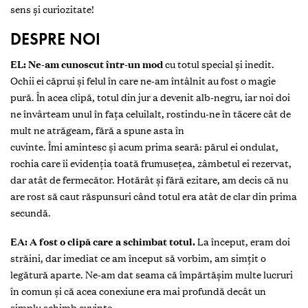
sens și curiozitate!
DESPRE NOI
EL: Ne-am cunoscut
într
-un mod
cu totul special și inedit.
Ochii ei căprui și felul în care ne-am întâlnit au fost o magie
pură. În acea clipă, totul din jur a devenit alb-negru, iar noi doi
ne învârteam unul în fața celuilalt, rostindu-ne în tăcere cât de
mult ne atrăgeam, fără a spune asta în
cuvinte. Îmi amintesc și acum prima seară: părul ei ondulat,
rochia care îi evidenția toată frumusețea, zâmbetul ei rezervat,
dar atât de fermecător. Hotărât și fără ezitare, am decis că nu
are rost să caut răspunsuri când totul era atât de clar din prima
secundă.
EA: A fost o clipă care a schimbat totul.
La început, eram doi
străini, dar imediat ce am început să vorbim, am simțit o
legătură aparte. Ne-am dat seama că împărtășim multe lucruri
în comun și că acea conexiune era mai profundă decât un
simplu schimb cuvinte.