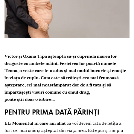
Victor și Oxana Tipa așteaptă să-și cuprindă marea lor
dragoste cu ambele mâini. Fericirea lor poartă numele
Teona, o veste care le-a adus și mai multă bucurie și emoție
în viața de cuplu. Cum este să trăiești cea mai frumoasă
așteptare, cel mai neastâmpărat dor de a fi tata și să
împărtășești visuri comune cu omul drag,
poate știi doar o iubire…
PENTRU PRIMA DATĂ PĂRINȚI
EL: Momentul în care am aflat
că voi deveni tată de fetiță a
fost cel mai unic și așteptat din viața mea. Este pur și simplu