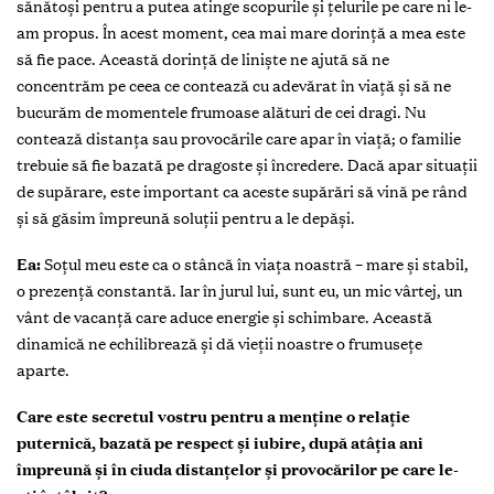
sănătoși pentru a putea atinge scopurile și țelurile pe care ni le-
am propus. În acest moment, cea mai mare dorință a mea este
să fie pace. Această dorință de liniște ne ajută să ne
concentrăm pe ceea ce contează cu adevărat în viață și să ne
bucurăm de momentele frumoase alături de cei dragi. Nu
contează distanța sau provocările care apar în viață; o familie
trebuie să fie bazată pe dragoste și încredere. Dacă apar situații
de supărare, este important ca aceste supărări să vină pe rând
și să găsim împreună soluții pentru a le depăși.
Ea:
Soțul meu este ca o stâncă în viața noastră – mare și stabil,
o prezență constantă. Iar în jurul lui, sunt eu, un mic vârtej, un
vânt de vacanță care aduce energie și schimbare. Această
dinamică ne echilibrează și dă vieții noastre o frumusețe
aparte.
Care este secretul vostru pentru a menține o relație
puternică, bazată pe respect și iubire, după atâția ani
împreună și în ciuda distanțelor și provocărilor pe care le-