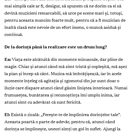
mai simplă cale ar fi, desigur, să spunem că ne dorim ca ei să
devină muzicieni remarcabili, să urce pe scene mari și, totuși,
pentru aceasta muncim foarte mult, pentru că a fi muzician de
înaltă clasă este nevoie de un efort imens, o muncă asiduă și
continuă.
De la dorință până la realizare este un drum lung?
Ea:
Viața este alcătuită din momente minuscule, dar pline de
magie. Chiar și atunci când mă simt tristă și copleșită, mă așez
la pian și încep să cânt. Muzica mă îmbrățișează, iar în acele
momente înțeleg că agitația și zgomotul din jur sunt doar o
iluzie care dispare atunci când găsim liniștea interioară. Numai
frumusețea, bunătatea și recunoștința îmi umplu inima, iar
atunci simt cu adevărat că sunt fericită.
El:
Există o zicală: „Ferește-te de împlinirea dorințelor tale”.
Aceasta poartă o parte de adevăr, pentru că, atunci când
dorința se împlinește, uneori simți un gol în suflet. Ajungi la