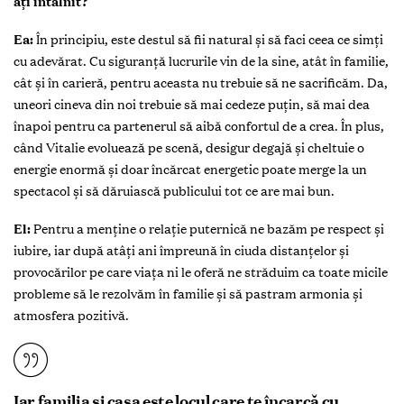
ați întâlnit?
Ea:
În principiu, este destul să fii natural și să faci ceea ce simți
cu adevărat. Cu siguranță lucrurile vin de la sine, atât în familie,
cât și în carieră, pentru aceasta nu trebuie să ne sacrificăm. Da,
uneori cineva din noi trebuie să mai cedeze puțin, să mai dea
înapoi pentru ca partenerul să aibă confortul de a crea. În plus,
când Vitalie evoluează pe scenă, desigur degajă și cheltuie o
energie enormă și doar încărcat energetic poate merge la un
spectacol și să dăruiască publicului tot ce are mai bun.
El:
Pentru a menține o relație puternică ne bazăm pe respect și
iubire, iar după atâți ani împreună în ciuda distanțelor și
provocărilor pe care viața ni le oferă ne străduim ca toate micile
probleme să le rezolvăm în familie și să pastram armonia și
atmosfera pozitivă.
Iar familia și casa este locul care te încarcă cu