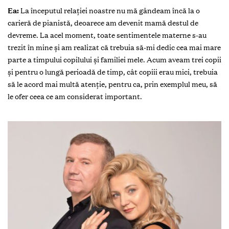
Ea:
La începutul relației noastre nu mă gândeam încă la o
carieră de pianistă, deoarece am devenit mamă destul de
devreme. La acel moment, toate sentimentele materne s-au
trezit în mine și am realizat că trebuia să-mi dedic cea mai mare
parte a timpului copilului și familiei mele. Acum aveam trei copii
și pentru o lungă perioadă de timp, cât copiii erau mici, trebuia
să le acord mai multă atenție, pentru ca, prin exemplul meu, să
le ofer ceea ce am considerat important.