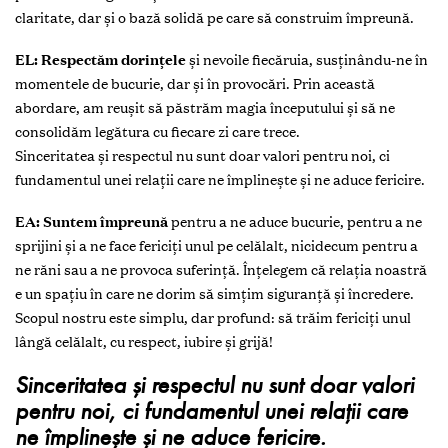
claritate, dar și o bază solidă pe care să construim împreună.
EL: Respectăm dorințele
și nevoile fiecăruia, susținându-ne în
momentele de bucurie, dar și în provocări. Prin această
abordare, am reușit să păstrăm magia începutului și să ne
consolidăm legătura cu fiecare zi care trece.
Sinceritatea și respectul nu sunt doar valori pentru noi, ci
fundamentul unei relații care ne împlinește și ne aduce fericire.
EA: Suntem
împreună
pentru a ne aduce bucurie, pentru a ne
sprijini și a ne face fericiți unul pe celălalt, nicidecum pentru a
ne răni sau a ne provoca suferință. Înțelegem că relația noastră
e un spațiu în care ne dorim să simțim siguranță și încredere.
Scopul nostru este simplu, dar profund: să trăim fericiți unul
lângă celălalt, cu respect, iubire și grijă!
Sinceritatea și respectul nu sunt doar valori
pentru noi, ci fundamentul unei relații care
ne împlinește și ne aduce fericire.