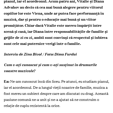
pianul, iar el acordeonul. Acum patru ani, Vitalie și Diana
Advahov au decis că cea mai bună alegere pentru viitorul
copiilor lor este Viena, unde ar putea face performanță în
muzică, dar și pentru o educație mai bună și un viitor
promițător. Chiar dacă Vitalie este mereu împărțit între
scenă și casă, iar Diana între responsabilitățile de familie și
grijile de zi cu zi, ambii sunt convinși că respectul și iubirea
sunt cele mai puternice verigi într-o familie.
Interviu de Zina Bivol / Foto: Dima Furdui
Cum v-ați cunoscut și cum v-ați susținut în drumurile
voastre muzicale?
Ea:
Ne-am cunoscut încă din liceu. Pe atunci, eu studiam pianul,
iar el acordeonul. De-a lungul vieții noastre de familie, muzica a
fost mereu un subiect despre care am discutat cu drag. Această
pasiune comună ne-a unit și ne-a ajutat să ne construim o
relație de cuplu rezistentă la orice.