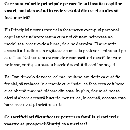
Care sunt valorile principale pe care le-ați insuflat copiilor
voștri, mai ales având în vedere că doi dintre ei au ales să
facă muzică?
El:
Principiul nostru esențial a fost mereu exemplul personal:
copiii au văzut întotdeauna cum noi căutam neîncetat noi
modalități creative de a lucra, de a ne dezvolta. Ei au simțit
această atitudine și o regăsesc acum și la profesorii minunați pe
care îi au. Noi suntem extrem de recunoscători dascălilor care
ne înconjoară și au stat la bazele dezvoltării copiilor noștri.
Ea:
Dar, dincolo de toate, cel mai mult ne-am dorit ca ei să fie
fericiți, să trăiască în armonie cu ei înșiși, să facă ceea ce iubesc
și să obțină maximă plăcere din asta. În plus, dorim să poată
oferi și altora această bucurie, pentru că, în esență, aceasta este
baza creativității oricărui artist.
Ce sacrificii ați făcut fiecare pentru ca familia și carierele
voastre să prospere? Simțiți că a meritat?