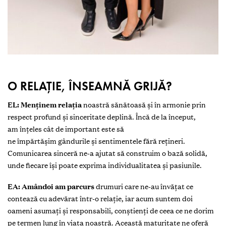
O RELAȚIE, ÎNSEAMNĂ GRIJĂ?
EL: Menținem relația
noastră sănătoasă și în armonie prin
respect profund și sinceritate deplină. Încă de la început,
am înțeles cât de important este să
ne împărtășim gândurile și sentimentele fără rețineri.
Comunicarea sinceră ne-a ajutat să construim o bază solidă,
unde fiecare își poate exprima individualitatea și pasiunile.
EA: Amândoi am parcurs
drumuri care ne-au învățat ce
contează cu adevărat într-o relație, iar acum suntem doi
oameni asumați și responsabili, conștienți de ceea ce ne dorim
pe termen lung în viața noastră. Această maturitate ne oferă