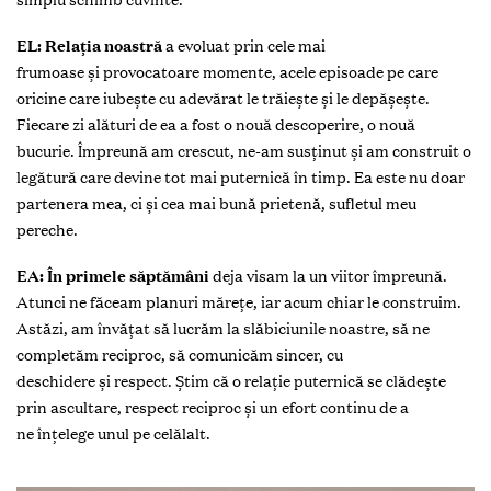
EL: Relația noastră
a evoluat prin cele mai
frumoase și provocatoare momente, acele episoade pe care
oricine care iubește cu adevărat le trăiește și le depășește.
Fiecare zi alături de ea a fost o nouă descoperire, o nouă
bucurie. Împreună am crescut, ne-am susținut și am construit o
legătură care devine tot mai puternică în timp. Ea este nu doar
partenera mea, ci și cea mai bună prietenă, sufletul meu
pereche.
EA: În primele săptămâni
deja visam la un viitor împreună.
Atunci ne făceam planuri mărețe, iar acum chiar le construim.
Astăzi, am învățat să lucrăm la slăbiciunile noastre, să ne
completăm reciproc, să comunicăm sincer, cu
deschidere și respect. Știm că o relație puternică se clădește
prin ascultare, respect reciproc și un efort continu de a
ne înțelege unul pe celălalt.