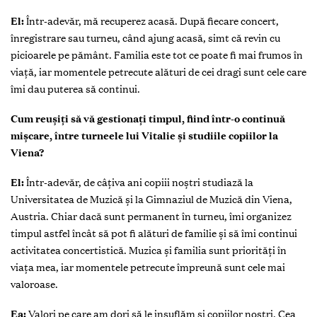
El:
Într-adevăr, mă recuperez acasă. După fiecare concert,
înregistrare sau turneu, când ajung acasă, simt că revin cu
picioarele pe pământ. Familia este tot ce poate fi mai frumos în
viață, iar momentele petrecute alături de cei dragi sunt cele care
îmi dau puterea să continui.
Cum reușiți să vă gestionați timpul, fiind într-o continuă
mișcare, între turneele lui Vitalie și studiile copiilor la
Viena?
El:
Într-adevăr, de câțiva ani copiii noștri studiază la
Universitatea de Muzică și la Gimnaziul de Muzică din Viena,
Austria. Chiar dacă sunt permanent în turneu, îmi organizez
timpul astfel încât să pot fi alături de familie și să îmi continui
activitatea concertistică. Muzica și familia sunt priorități în
viața mea, iar momentele petrecute împreună sunt cele mai
valoroase.
Ea:
Valori pe care am dori să le insuflăm și copiilor noștri. Cea