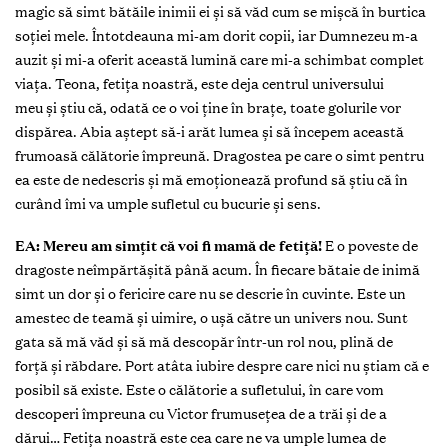
magic să simt bătăile inimii ei și să văd cum se mișcă în burtica
soției mele. Întotdeauna mi-am dorit copii, iar Dumnezeu m-a
auzit și mi-a oferit această lumină care mi-a schimbat complet
viața. Teona, fetița noastră, este deja centrul universului
meu și știu că, odată ce o voi ține în brațe, toate golurile vor
dispărea. Abia aștept să-i arăt lumea și să începem această
frumoasă călătorie împreună. Dragostea pe care o simt pentru
ea este de nedescris și mă emoționează profund să știu că în
curând îmi va umple sufletul cu bucurie și sens.
EA: Mereu am sim
ți
t c
ă
voi fi mam
ă
de fetiț
ă
!
E o poveste de
dragoste neîmpărtășită până acum. În fiecare bătaie de inimă
simt un dor și o fericire care nu se descrie în cuvinte. Este un
amestec de teamă și uimire, o ușă către un univers nou. Sunt
gata să mă văd și să mă descopăr într-un rol nou, plină de
forță și răbdare. Port atâta iubire despre care nici nu știam că e
posibil să existe. Este o călătorie a sufletului, în care vom
descoperi împreuna cu Victor frumusețea de a trăi și de a
dărui… Fetița noastră este cea care ne va umple lumea de