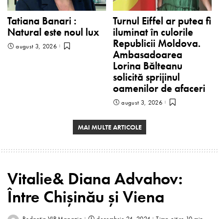
Tatiana Banari :
Turnul Eiffel ar putea fi
Natural este noul lux
iluminat în culorile
Republicii Moldova.
august 3, 2026
Ambasadoarea
Lorina Bălteanu
solicită sprijinul
oamenilor de afaceri
august 3, 2026
MAI MULTE ARTICOLE
Vitalie& Diana Advahov:
Între Chișinău și Viena
Redacția VIP Magazin
decembrie 24, 2024
Timp citire 10 min