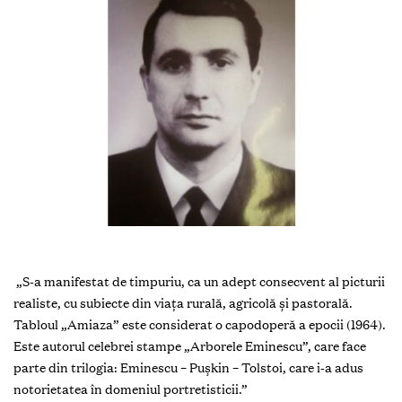
„S-a manifestat de timpuriu, ca un adept consecvent al picturii
realiste, cu subiecte din viaţa rurală, agricolă şi pastorală.
Tabloul „Amiaza” este considerat o capodoperă a epocii (1964).
Este autorul celebrei stampe „Arborele Eminescu”, care face
parte din trilogia: Eminescu – Puşkin – Tolstoi, care i-a adus
notorietatea în domeniul portretisticii.”