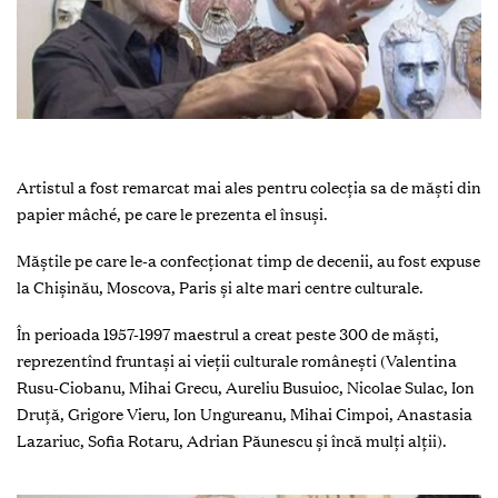
Artistul a fost remarcat mai ales pentru colecția sa de măști din
papier mâché, pe care le prezenta el însuși.
Măștile pe care le-a confecționat timp de decenii, au fost expuse
la Chișinău, Moscova, Paris și alte mari centre culturale.
În perioada 1957-1997 maestrul a creat peste 300 de măşti,
reprezentînd fruntaşi ai vieţii culturale româneşti (Valentina
Rusu-Ciobanu, Mihai Grecu, Aureliu Busuioc, Nicolae Sulac, Ion
Druţă, Grigore Vieru, Ion Ungureanu, Mihai Cimpoi, Anastasia
Lazariuc, Sofia Rotaru, Adrian Păunescu şi încă mulţi alţii).