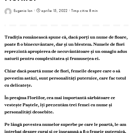
Eugenia Ion
aprilie 15, 2022
Timp citire 8 min
Tradiţia românească spune că, dacă porţi un nume de floare,
poate fi o binecuvântare, dar şi un blestem. Numele de flori
reprezintă apropierea de necuvântătoare şi un omagiu adus
naturii pentru complexitatea și frumusețea ei.
Chiar dacă poartă nume de flori, femeile despre care o să
povestim astăzi, sunt personalități puternice, care fac totul
cu delicatețe.
În preajma Floriilor
, cea mai importantă sărbătoare ce
vesteşte Paştele, îți prezentăm trei femei cu nume și
personalități deosebite.
Pe lângă povestea numelor superbe pe care le poartă, le-am
întrebat despre curaj și ce înseamnă a fi o femeie puternică.