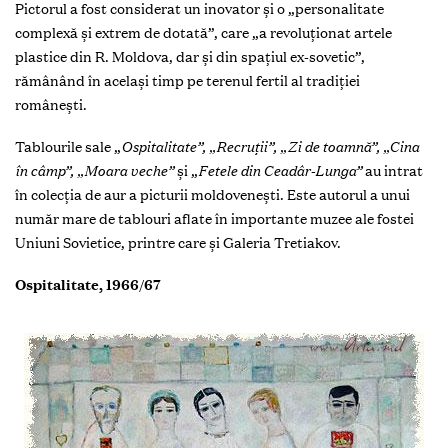
Pictorul a fost considerat un inovator și o „personalitate
complexă și extrem de dotată”, care „a revoluționat artele
plastice din R. Moldova, dar și din spațiul ex-sovetic”,
rămânând în același timp pe terenul fertil al tradiției
românești.
Tablourile sale „
Ospitalitate”, „Recruții”, „Zi de toamnă”, „Cina
în câmp”, „Moara veche”
și „
Fetele din Ceadâr-Lunga”
au intrat
în colecția de aur a picturii moldovenești. Este autorul a unui
număr mare de tablouri aflate în importante muzee ale fostei
Uniuni Sovietice, printre care și Galeria Tretiakov.
Ospitalitate, 1966/67