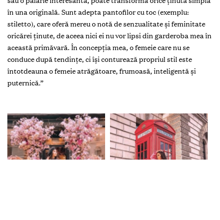
sau o pălărie interesantă, poate transforma orice ținută simplă
în una originală. Sunt adepta pantofilor cu toc (exemplu:
stiletto), care oferă mereu o notă de senzualitate și feminitate
oricărei ținute, de aceea nici ei nu vor lipsi din garderoba mea în
această primăvară. În concepția mea, o femeie care nu se
conduce după tendințe, ci își conturează propriul stil este
întotdeauna o femeie atrăgătoare, frumoasă, inteligentă și
puternică.”