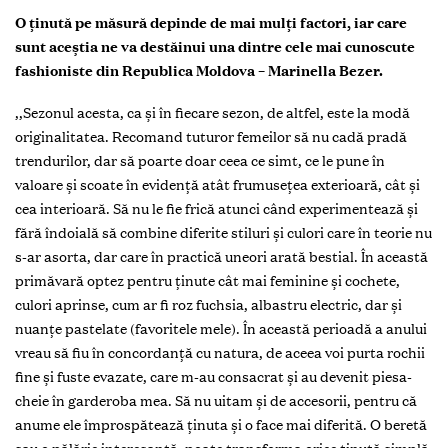
O ținută pe măsură depinde de mai mulți factori, iar care
sunt aceștia ne va destăinui una dintre cele mai cunoscute
fashioniste din Republica Moldova – Marinella Bezer.
,,Sezonul acesta, ca și în fiecare sezon, de altfel, este la modă
originalitatea. Recomand tuturor femeilor să nu cadă pradă
trendurilor, dar să poarte doar ceea ce simt, ce le pune în
valoare și scoate în evidență atât frumusețea exterioară, cât și
cea interioară. Să nu le fie frică atunci când experimentează și
fără îndoială să combine diferite stiluri și culori care în teorie nu
s-ar asorta, dar care în practică uneori arată bestial. În această
primăvară optez pentru ținute cât mai feminine și cochete,
culori aprinse, cum ar fi roz fuchsia, albastru electric, dar și
nuanțe pastelate (favoritele mele). În această perioadă a anului
vreau să fiu în concordanță cu natura, de aceea voi purta rochii
fine și fuste evazate, care m-au consacrat și au devenit piesa-
cheie în garderoba mea. Să nu uitam și de accesorii, pentru că
anume ele împrospătează ținuta și o face mai diferită. O beretă