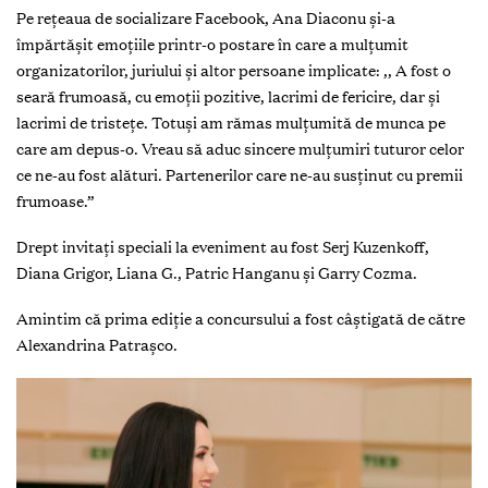
Pe rețeaua de socializare Facebook, Ana Diaconu și-a
împărtășit emoțiile printr-o postare în care a mulțumit
organizatorilor, juriului și altor persoane implicate: ,, A fost o
seară frumoasă, cu emoții pozitive, lacrimi de fericire, dar și
lacrimi de tristețe. Totuși am rămas mulțumită de munca pe
care am depus-o. Vreau să aduc sincere mulțumiri tuturor celor
ce ne-au fost alături. Partenerilor care ne-au susținut cu premii
frumoase.”
Drept invitați speciali la eveniment au fost Serj Kuzenkoff,
Diana Grigor, Liana G., Patric Hanganu și Garry Cozma.
Amintim că prima ediție a concursului a fost câștigată de către
Alexandrina Patrașco.