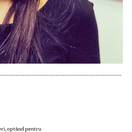
____________________________________________________
ceri, optând pentru