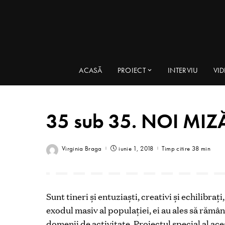
ACASĂ
PROIECT
INTERVIU
VI
35 sub 35. NOI MIZĂ
Virginia Braga
iunie 1, 2018
Timp citire 38 min
Sunt tineri și entuziaști, creativi și echilibra
exodul masiv al populaţiei, ei au ales să rămân
domenii de activitate. Proiectul special al aces