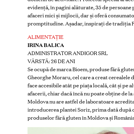
evidență, în pagini alăturate, 35 de persoane 
afaceri mici și mijlocii, dar și oferă consumat
promptitudine. Așadar, inspirați de tradiția F
ALIMENTAȚIE
IRINA BALICA
ADMINISTRATOR ANDIGOR SRL
VÂRSTĂ: 26 DE ANI
Se ocupă de marca Bioem, produse fără gluten.
Gheorghe Moraru, cel care a creat cerealele din
face accesibile atât pe piața locală, cât și pe 
afacerii, chiar dacă încă nu poate obține de la
Moldova nu are astfel de laboratoare acredita
introducerea plantei Soriz, prima dată după 
produselor fără gluten în Moldova și România