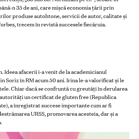
până-n 35 de ani, care mișcă economia țării prin
orilor produse autohtone, servicii de autor, calitate și
orbes, trecem în revistă succesele fiecăruia.
 Ideea afacerii i-a venit de la academicianul
 Soriz în RM acum 50 ani. Irina le-a valorificat și le
altele. Chiar dacă se confruntă cu greutăți în derularea
 autorități un certificat de gluten free (Republica
te), a înregistrat succese importante cum ar fi
destrămarea URSS, promovarea acesteia, dar și a
.