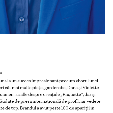
____________________________________________________
”
uns la un succes impresionant precum zborul unei
ri cât mai multe pieţe, garderobe, Dana şi Violette
ameni să afle despre creaţiile „Raquette”, dar şi
lăudate de presa internaţională de profil, iar vedete
te de top. Brandul a avut peste 100 de apariţii în