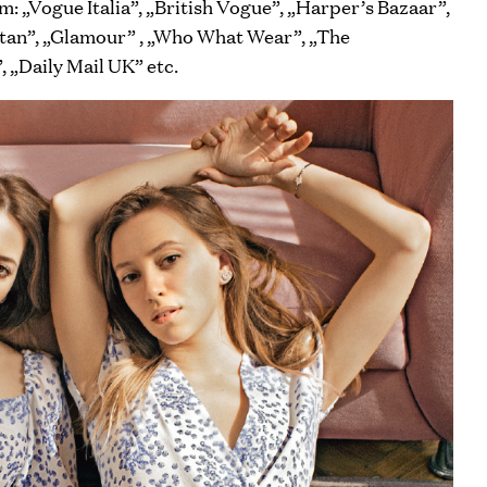
um: „Vogue Italia”, „British Vogue”, „Harper’s Bazaar”,
itan”, „Glamour” , „Who What Wear”, „The
 „Daily Mail UK” etc.