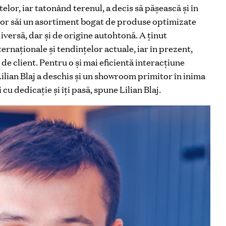
lor, iar tatonând terenul, a decis să pășească și în
ilor săi un asortiment bogat de produse optimizate
versă, dar și de origine autohtonă. A ținut
naționale și tendințelor actuale, iar în prezent,
de client. Pentru o și mai eficientă interacțiune
Lilian Blaj a deschis și un showroom primitor în inima
cu dedicație și îți pasă, spune Lilian Blaj.