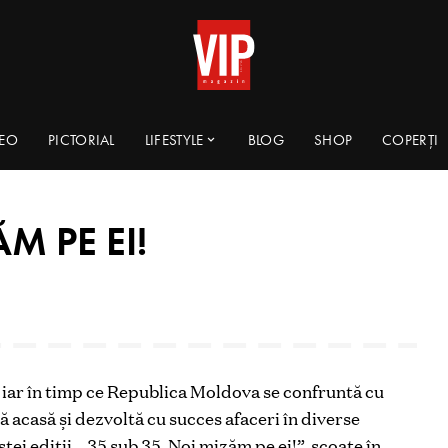
DEO
PICTORIAL
LIFESTYLE
BLOG
SHOP
COPERȚI
M PE EI!
ți, iar în timp ce Republica Moldova se confruntă cu
ă acasă și dezvoltă cu succes afaceri în diverse
tei ediții, „35 sub 35. Noi mizăm pe ei!”, scoate în