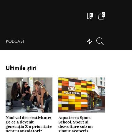
0
0
PODCAST
Ultimile știri
Noul val de creativitate:
Aquaterra Sport
De ce a devenit
School: Sport și
generația Z o prioritate
dezvoltare sub un
pentru angajatori?
singur acoperiș