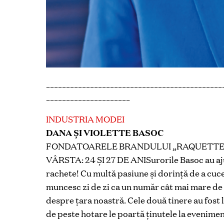
____________________________________________
_____________________
INDUSTRIA MODEI
DANA ŞI VIOLETTE BASOC
FONDATOARELE BRANDULUI „RAQUETTE
VÂRSTA: 24 ŞI 27 DE ANISurorile Basoc au aj
rachete! Cu multă pasiune şi dorinţă de a cuce
muncesc zi de zi ca un număr cât mai mare de o
despre ţara noastră. Cele două tinere au fost 
de peste hotare le poartă ţinutele la evenimen