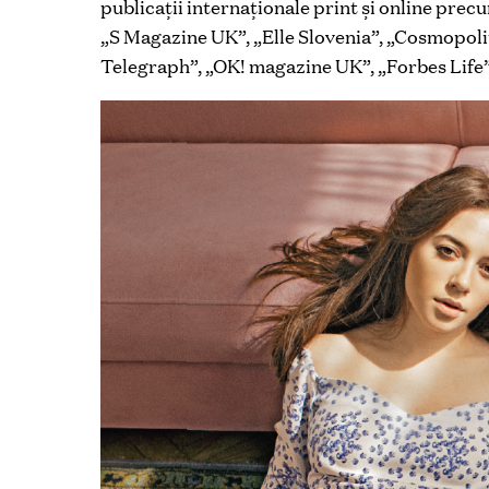
publicaţii internaţionale print şi online prec
„S Magazine UK”, „Elle Slovenia”, „Cosmopol
Telegraph”, „OK! magazine UK”, „Forbes Life”,