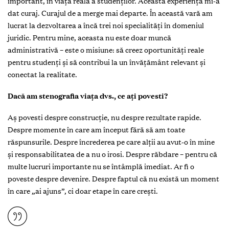
important, în viața reală a studenților. Această experiență mi-a
dat curaj. Curajul de a merge mai departe. În această vară am
lucrat la dezvoltarea a încă trei noi specialități în domeniul
juridic. Pentru mine, aceasta nu este doar muncă
administrativă – este o misiune: să creez oportunități reale
pentru studenți și să contribui la un învățământ relevant și
conectat la realitate.
Dacă am stenografia viața dvs., ce ați povesti?
Aș povesti despre construcție, nu despre rezultate rapide.
Despre momente în care am început fără să am toate
răspunsurile. Despre încrederea pe care alții au avut-o în mine
și responsabilitatea de a nu o irosi. Despre răbdare – pentru că
multe lucruri importante nu se întâmplă imediat. Ar fi o
poveste despre devenire. Despre faptul că nu există un moment
în care „ai ajuns”, ci doar etape în care crești.