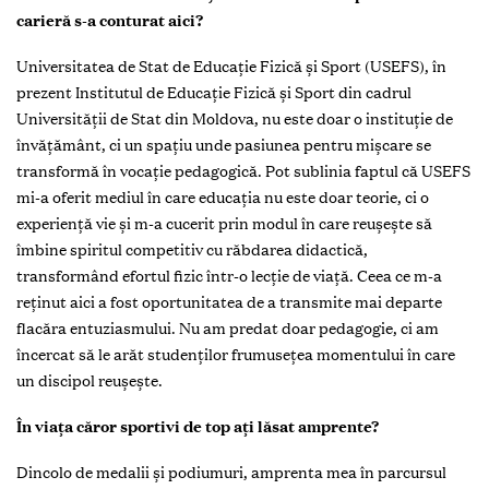
carieră s-a conturat aici?
Universitatea de Stat de Educație Fizică și Sport (USEFS), în
prezent Institutul de Educație Fizică și Sport din cadrul
Universității de Stat din Moldova, nu este doar o instituție de
învățământ, ci un spațiu unde pasiunea pentru mișcare se
transformă în vocație pedagogică. Pot sublinia faptul că USEFS
mi-a oferit mediul în care educația nu este doar teorie, ci o
experiență vie și m-a cucerit prin modul în care reușește să
îmbine spiritul competitiv cu răbdarea didactică,
transformând efortul fizic într-o lecție de viață. Ceea ce m-a
reținut aici a fost oportunitatea de a transmite mai departe
flacăra entuziasmului. Nu am predat doar pedagogie, ci am
încercat să le arăt studenților frumusețea momentului în care
un discipol reușește.
În viața căror sportivi de top ați lăsat amprente?
Dincolo de medalii și podiumuri, amprenta mea în parcursul