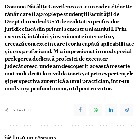
Doamna Nătălița Gavrilenco este un cadru didactic
tânăr care îi apropie pe studenții Facultății de
Drept din cadrul USM de realitatea profesiilor
juridice încă din primul semestru al anului I. Prin
excursii, întâlniri și evenimente interactive,
creează contexte în care teoria capătă aplicabilitate
și sens profesional. M-a impresionat în mod special
prelegerea dedicată profesiei de executor
judecătoresc, unde am descoperit această meserie
mai mult decât la nivel de teorie, ci prin experiențele
și perspectiva autentică a unui practician, într-un
mod viu și profund uman, util pentru viitor.
SHARE PE
Lasă un răspuns