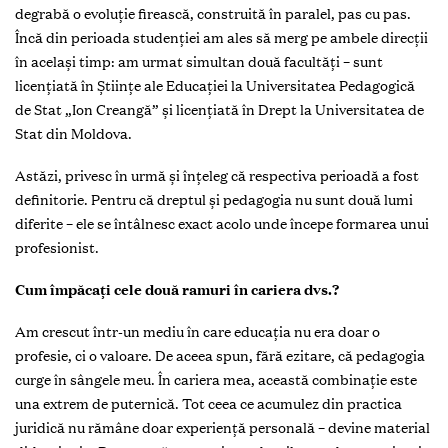
degrabă o evoluție firească, construită în paralel, pas cu pas.
Încă din perioada studenției am ales să merg pe ambele direcții
în același timp: am urmat simultan două facultăți – sunt
licențiată în Științe ale Educației la Universitatea Pedagogică
de Stat „Ion Creangă” și licențiată în Drept la Universitatea de
Stat din Moldova.
Astăzi, privesc în urmă și înțeleg că respectiva perioadă a fost
definitorie. Pentru că dreptul și pedagogia nu sunt două lumi
diferite – ele se întâlnesc exact acolo unde începe formarea unui
profesionist.
Cum împăcați cele două ramuri în cariera dvs.?
Am crescut într-un mediu în care educația nu era doar o
profesie, ci o valoare. De aceea spun, fără ezitare, că pedagogia
curge în sângele meu. În cariera mea, această combinație este
una extrem de puternică. Tot ceea ce acumulez din practica
juridică nu rămâne doar experiență personală – devine material