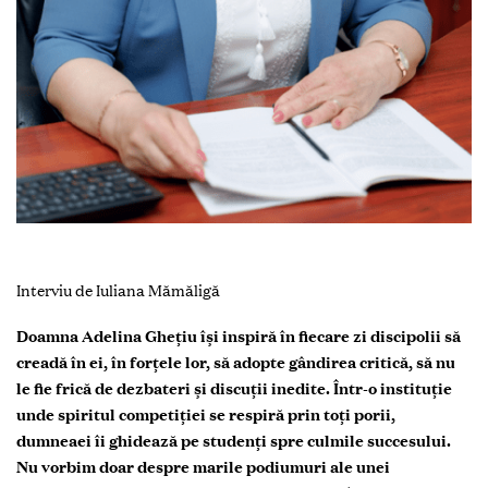
Interviu de Iuliana Mămăligă
Doamna Adelina Ghețiu își inspiră în fiecare zi discipolii să
creadă în ei, în forțele lor, să adopte gândirea critică, să nu
le fie frică de dezbateri și discuții inedite. Într-o instituție
unde spiritul competiției se respiră prin toți porii,
dumneaei îi ghidează pe studenți spre culmile succesului.
Nu vorbim doar despre marile podiumuri ale unei