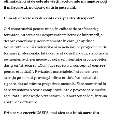
olimpiade, ci și de cele ale vieții, acolo unde învingător poți
fi în fiecare zi, nu doar o dată la patru ani.
Cum ați descrie o zi din viața dvs. printre discipoli?
O zi constructivă pentru mine, în calitate de profesoară și
formator, nu este doar despre transmiterea de informații, ci
despre conexiune și acele momente în care „se aprinde
beculețul” în ochii studenților și beneficiarilor programelor de
formare profesională. Iată cum arată o astfel de zi, structurată
pe momente cheie: începe cu setarea intențiilor și conceptelor,
dar și cu întrebarea: „Cum fac respectivul concept să conteze
pentru ei astăzi?”. Revizuiesc materialele, îmi concentrez
atenția pe cum să provoc gândirea critică, fac notițele de
rigoare, dar adevărata pregătire e mentală. Este momentul în
care transform o teorie complicată într-o poveste care merită
ascultată. Orice lecție o transform în laborator de idei, într-un
spațiu de dezbatere.
Prin ce v-a cucerit USEFS, mai ales că o bună parte din