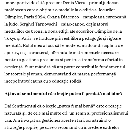
unor sportivi de elită precum: Denis Vieru – primul judocan
moldovean care a obținut o medalie la o ediție a Jocurilor
Olimpice, Paris 2024; Oxana Diacenco – campioană europeană
la judo; Serghei Tarnovschi – caiac-canoe, deținătorul
medaliilor de bronz la două ediții ale Jocurilor Olimpice de la
Tokyo și Paris; se traduce prin echilibru pedagogic și rigoare
mentală. Rolul meu a fost să le modelez nu doar disciplina de
sportiv, ci și caracterul, oferindu-le instrumentele necesare
pentru a gestiona presiunea și pentru a transforma efortul în
excelență. Sunt mândră că am putut contribui la fundamentul
lor teoretic și uman, demonstrând că marea performanță
începe întotdeauna cu o educație solidă.
Ați avut sentimentul că o lecție putea fi predată mai bine?
Da! Sentimentul că o lecție „putea fi mai bună” este o reacție
naturală și, de cele mai multe ori, un semn al profesionalismului
tău. Am învățat să gestionez aceste stări, construind o
strategie proprie, pe care o recomand cu încredere cadrelor