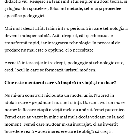
didactic viu. Reușesc să transmit studenților nu doar teoria, ci
și logica din spatele ei, folosind metode, tehnici și procedee
specifice pedagogiei.
Mai mult decât atât, trăim într-o perioadă în care tehnologia a
devenit indispensabilă. Atât dreptul, cât și educația se
transformă rapid, iar integrarea tehnologiei în procesul de
predare nu mai este o opțiune, ci o necesitate.
Această intersecție între drept, pedagogie și tehnologie este,
cred, locul în care se formează juristul modern.
Cine este mentorul care vă inspiră în viață și nu doar?
Nu mi-am construit niciodată un model unic. Nu cred în
idolatrizare – pe pământ nu sunt sfinți. Dar am avut un mare
noroc: la fiecare etapă a vieții mele au apărut femei puternice.
Femei care au văzut în mine mai mult decât vedeam eu la acel
moment. Femei care nu doar m-au încurajat, ci au investit
încredere reală – acea încredere care te obligă să crești.