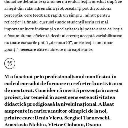
didactice debutante și anume: nu evalua lecția imediat după ce
ai ieșit din sală: adrenalina și oboseala îți pot distorsiona
percepția; cere feedback rapid: un simplu „minut pentru
reflecție” la finalul cursului (unde studenții scriu cel mai
important lucru învățat și o neclaritate) îți poate arăta că lecția
a fost mult mai eficientă decât ai crezut; acceptă variabilitatea:
nu toate cursurile pot fi „de nota 10”, unele lecții sunt doar
„punți” necesare către subiecte mai captivante.
M-a fascinat prin profesionalismul manifestat în
cadrul cursului de formare cu referire la activitatea
de mentorat. Consider că merită prezența în acest
proiect, iar temeiul în acest sens este activitatea
didactică prodigioasă la nivelul național. A lăsat
amprente în cariera multor olimpici de la noi,
printre care: Denis Vieru, Serghei Tarnovschi,
Anastasia Nichita, Victor Ciobanu, Oxana