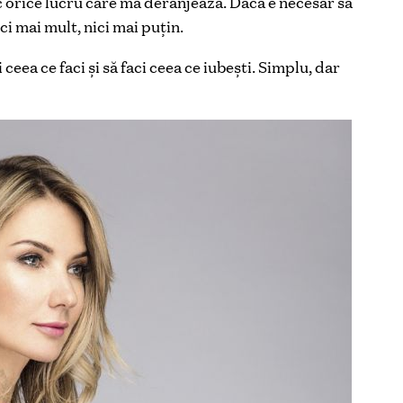
fic orice lucru care mă deranjează. Dacă e necesar să
ici mai mult, nici mai puțin.
ceea ce faci și să faci ceea ce iubești. Simplu, dar