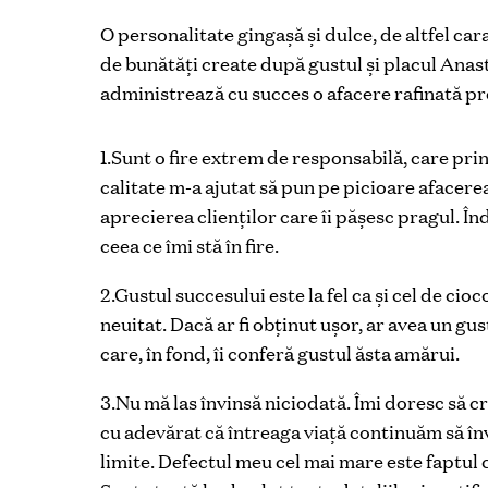
O personalitate gingașă și dulce, de altfel cara
de bunătăți create după gustul și placul Anast
administrează cu succes o afacere rafinată pr
1.Sunt o fire extrem de responsabilă, care pri
calitate m-a ajutat să pun pe picioare afacere
aprecierea clienților care îi pășesc pragul. În
ceea ce îmi stă în fire.
2.Gustul succesului este la fel ca și cel de ci
neuitat. Dacă ar fi obținut ușor, ar avea un gus
care, în fond, îi conferă gustul ăsta amărui.
3.Nu mă las învinsă niciodată. Îmi doresc să c
cu adevărat că întreaga viață continuăm să în
limite. Defectul meu cel mai mare este faptul 