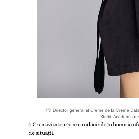
Director general al Crème de la Crème Data
Studii: Academia d
5.Creativitatea își are rădăcinile în bucuria o
de situații.