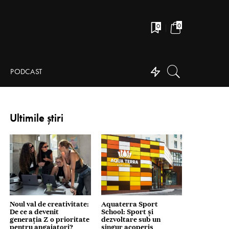
0
0
PODCAST
Ultimile știri
Noul val de creativitate:
Aquaterra Sport
De ce a devenit
School: Sport și
generația Z o prioritate
dezvoltare sub un
pentru angajatori?
singur acoperiș