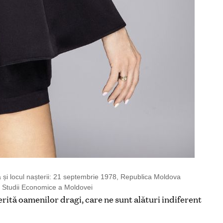
 și locul nașterii: 21 septembrie 1978, Republica Moldova
e Studii Economice a Moldovei
ferită oamenilor dragi, care ne sunt alături indiferent