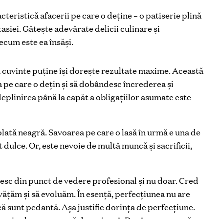
cteristică afacerii pe care o deține – o patiserie plină
asiei. Gătește adevărate delicii culinare și
ecum este ea însăși.
n cuvinte puține își dorește rezultate maxime. Această
a pe care o dețin și să dobândesc încrederea și
deplinirea până la capăt a obligațiilor asumate este
ocolată neagră. Savoarea pe care o lasă în urmă e una de
t dulce. Or, este nevoie de multă muncă și sacrificii,
resc din punct de vedere profesional și nu doar. Cred
vățăm și să evoluăm. În esenţă, perfecțiunea nu are
că sunt pedantă. Așa justific dorința de perfecțiune.