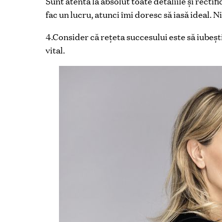
Sunt atentă la absolut toate detaliile și recti
fac un lucru, atunci îmi doresc să iasă ideal. N
4.Consider că rețeta succesului este să iubești 
vital.