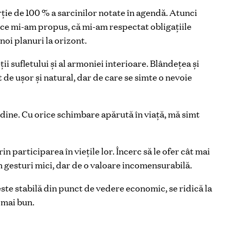
ție de 100 % a sarcinilor notate în agendă. Atunci
ot ce mi-am propus, că mi-am respectat obligațiile
 noi planuri la orizont.
i sufletului și al armoniei interioare. Blândețea și
ât de ușor și natural, dar de care se simte o nevoie
dine. Cu orice schimbare apărută în viață, mă simt
n participarea în viețile lor. Încerc să le ofer cât mai
rin gesturi mici, dar de o valoare incomensurabilă.
ste stabilă din punct de vedere economic, se ridică la
e mai bun.