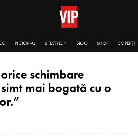
DEO
PICTORIAL
LIFESTYLE
BLOG
SHOP
COPERȚI
 orice schimbare
 simt mai bogată cu o
tor.”