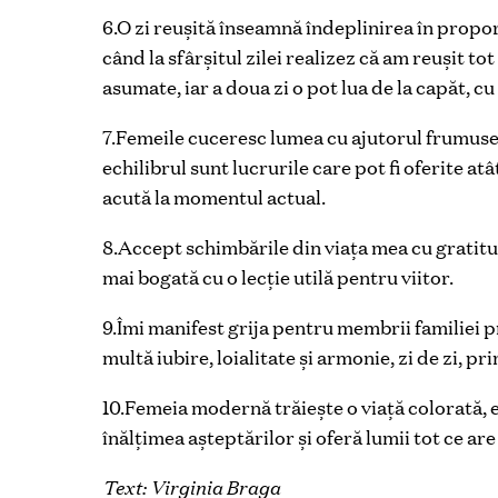
6.O zi reușită înseamnă îndeplinirea în propor
când la sfârșitul zilei realizez că am reușit t
asumate, iar a doua zi o pot lua de la capăt, cu
7.Femeile cuceresc lumea cu ajutorul frumuseți
echilibrul sunt lucrurile care pot fi oferite at
acută la momentul actual.
8.Accept schimbările din viața mea cu gratitu
mai bogată cu o lecție utilă pentru viitor.
9.Îmi manifest grija pentru membrii familiei pri
multă iubire, loialitate și armonie, zi de zi, p
10.Femeia modernă trăiește o viață colorată, e
înălțimea așteptărilor și oferă lumii tot ce ar
Text: Virginia Braga